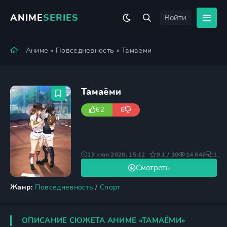
ANIME
SERIES
Войти
Аниме
»
Повседневность
» Тамаёми
Тамаёми
62
6
13 июл 2020, 15:12
9.1 / 10
14 646
1
Смотреть
Жанр:
Повседневность
/
Спорт
ОПИСАНИЕ СЮЖЕТА АНИМЕ «ТАМАЁМИ»