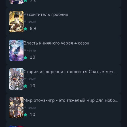
9.2
Расхититель гробниц
Аниме
6.9
Власть книжного червя 4 сезон
Аниме
10
Старик из деревни становится Святым мечом 2 сезон
Аниме
10
Мир отомэ-игр - это тяжёлый мир для мобов 2 сезон
Аниме
10