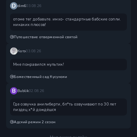
D
dim6
03.08.26
отоме тег добавьте. имхо- стандартные бабские сопли.
никаких плюсов!
Путешествие отверженной святой
Котэ
03.08.26
Мне понравился мультик!
Божественный сад Кусуноки
B
Bublik
02.08.26
Где озвучка анилиберти, бл*ть озвучивают по 30 лет
пиздец х*й дождëшся
Адский режим 2 сезон