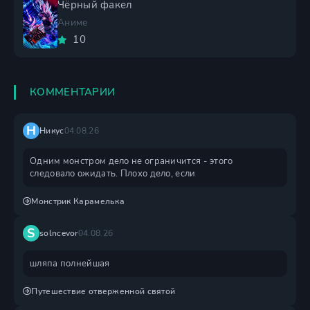
Чёрный факел
Аниме
10
КОММЕНТАРИИ
Н
Никус
04.08.26
Одним монстром дело не ограничится - этого
следовало ожидать. Плохо дело, если
Монстрик Карамелька
S
solncevor
04.08.26
шляпа полнейшая
Путешествие отверженной святой