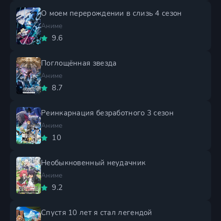
О моем перерождении в слизь 4 сезон
Аниме
9.6
Поглощённая звезда
Аниме
8.7
Реинкарнация безработного 3 сезон
Аниме
10
Необыкновенный неудачник
Аниме
9.2
Спустя 10 лет я стал легендой