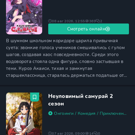
08 авг 2026, 12:55
369
2
Смотреть онлайн
В шумном школьном коридоре царила привычная
суета: звонкие голоса учеников смешивались с гулом
шагов, создавая хаос повседневности. Среди этого
водоворота стояла одна фигура, словно застывшая в
тени. Куроэ Акаиси, тихая и замкнутая
старшеклассница, старалась держаться подальше от
толпы. Её глаза, обычно тусклые и отстранённые,
сегодня казались особенно печальными. Вся её жизнь
Неуловимый самурай 2
была построена на принципе избегания любых
близких контактов с людьми. Страх перед
сезон
собственным телом, скрытым под
Онгоинги
/
Комедия
/
Приключения
/
07 авг 2026, 09:00
14
0