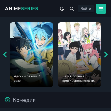
ANIME
SERIES
Войти
Адский режим 2
Ты и я полные
сезон
противоположности 2
сезон
Комедия