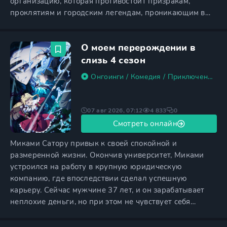
организацию, которая противостоит призракам,
проклятиям и городским легендам, проникающим в
повседневную жизнь. Вместо безопасного бегства
юноша оказывается её новым участником и начинает
О моем перерождении в
замечать нечисть там, где остальные видят обычный
школьный коридор, пустую улицу или старую
слизь 4 сезон
игрушку. Каждое поручение проверяет его
Онгоинги
/
Комедия
/
Приключения
/
07 авг 2026, 07:12
4 833
0
Смотреть онлайн
Миками Сатору привык к своей спокойной и
размеренной жизни. Окончив университет, Миками
устроился на работу в крупную юридическую
компанию, где впоследствии сделал успешную
карьеру. Сейчас мужчине 37 лет, и он зарабатывает
неплохие деньги, но при этом не чувствует себя
счастливым. Сатору очень одинок — несмотря на свой
достаточно зрелый возраст, он еще ни разу не