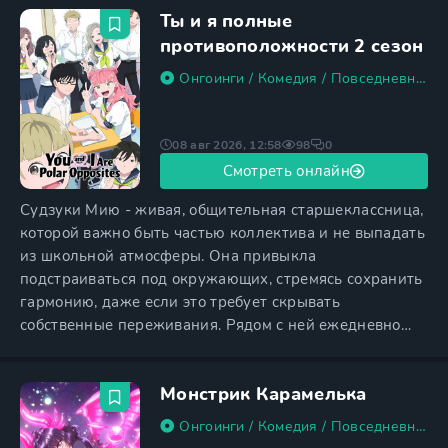
Ты и я полные
противоположности 2 сезон
Онгоинги
/
Комедия
/
Повседневность
08 авг 2026, 12:58
98
0
Смотреть онлайн
Судзуки Мию - живая, общительная старшеклассница,
которой важно быть частью коллектива и не выпадать
из школьной атмосферы. Она привыкла
подстраиваться под окружающих, стремясь сохранить
гармонию, даже если это требует скрывать
собственные переживания. Рядом с ней ежедневно
сидит Тани Юсуке - спокойный, прямолинейный
одноклассник, который не стремится подстраиваться
Монстрик Карамелька
под кого-либо и открыто говорит то, что думает, даже
если его позиция идёт вразрез с мнением
Онгоинги
/
Комедия
/
Повседневность
большинства. Их характеры словно