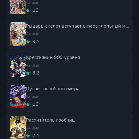
Аниме
10
Рыцарь-скелет вступает в параллельный мир 2 сезон
Аниме
9.1
Крестьянин 999 уровня
Аниме
9.2
Цугаи загробного мира
Аниме
10
Расхититель гробниц
Аниме
7.1