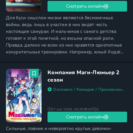
Смотреть онлайн
Для буси смыслом жизни являются бесконечные
войны, ведь лишь в участии в них видят честь
настоящие самураи. И мальчиков с самого детства
готовят к этой почетной, но весьма опасной роли.
Правда, далеко не всем из них нравятся однотипные
изнурительные тренировки. Например, юный Ходзё
Токиюки ловко саботирует все попытки заставить его
приступить к очередным занятиям. Проворный Ходзё
Компания Маги-Люмьер 2
является настоящим мастером побега, и поэтому
зачастую слугам приходится сильно постараться,
сезон
чтобы угнаться за ним.
Онгоинги
/
Комедия
/
Приключения
/
07 авг 2026, 08:39
43
0
Смотреть онлайн
Сильные, ловкие и невероятно крутые девочки-