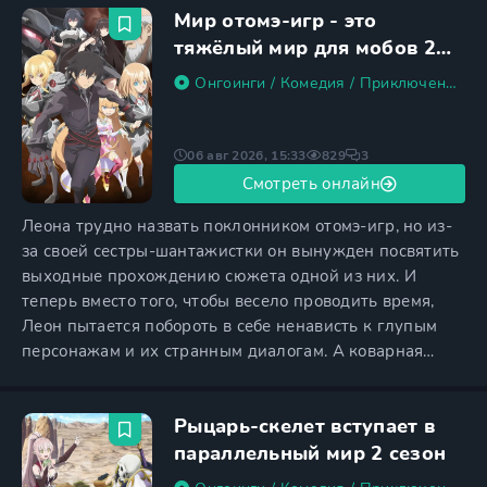
Мир отомэ-игр - это
встречался с девушкой. Правда, вступить в
романтические отношения Миками вообще не суждено
тяжёлый мир для мобов 2
— вскоре он получает смертельное ножевое
сезон
Онгоинги
/
Комедия
/
Приключения
/
06 авг 2026, 15:33
829
3
Смотреть онлайн
Леона трудно назвать поклонником отомэ-игр, но из-
за своей сестры-шантажистки он вынужден посвятить
выходные прохождению сюжета одной из них. И
теперь вместо того, чтобы весело проводить время,
Леон пытается побороть в себе ненависть к глупым
персонажам и их странным диалогам. А коварная
сестричка сейчас наслаждается отдыхом на море —
девушке хочется послушать реплики, которые
Рыцарь-скелет вступает в
открываются в конце сюжета, но при этом проходить
саму игру ей лень. Ситуация осложняется тем, что она
параллельный мир 2 сезон
знает страшный