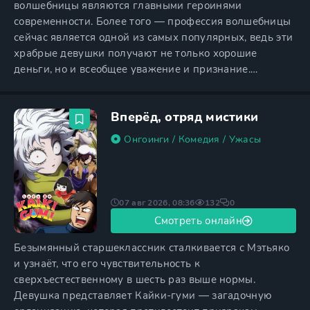
волшебницы являются главными героинями
современности. Более того — профессия волшебницы
сейчас является одной из самых популярных, ведь эти
храбрые девушки получают не только хорошие
деньги, но и всеобщее уважение и признание.
Основной задачей волшебниц является защита
жителей от существ, получивших название Кайи, чья
Вперёд, отряд мистики
популяция сильно выросла за последние годы. Сейчас
существует более 500 крупных и мелких компаний,
Онгоинги
/
Комедия
/
Ужасы
где работают девочки-волшебницы, и
07 авг 2026, 08:36
132
0
Смотреть онлайн
Безымянный старшеклассник сталкивается с Мэтьяко
и узнаёт, что его чувствительность к
сверхъестественному в шесть раз выше нормы.
Девушка представляет Кайки-гуми — загадочную