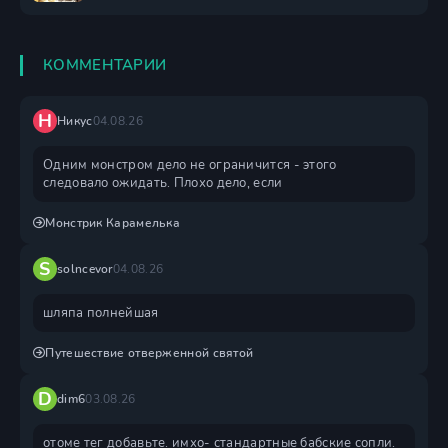
КОММЕНТАРИИ
Н
Никус
04.08.26
Одним монстром дело не ограничится - этого
следовало ожидать. Плохо дело, если
Монстрик Карамелька
S
solncevor
04.08.26
шляпа полнейшая
Путешествие отверженной святой
D
dim6
03.08.26
отоме тег добавьте. имхо- стандартные бабские сопли.