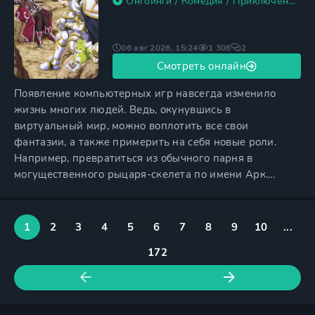
Онгоинги
/
Комедия
/
Приключения
/
06 авг 2026, 15:24
1 306
2
Смотреть онлайн
Появление компьютерных игр навсегда изменило
жизнь многих людей. Ведь, окунувшись в
виртуальный мир, можно воплотить все свои
фантазии, а также примерить на себя новые роли.
Например, превратиться из обычного парня в
могущественного рыцаря-скелета по имени Арк.
Правда, всегда стоит быть готовым к тому, что игра
может выйти из-под контроля. В этом на собственном
опыте убедился молодой человек, неожиданно
1
2
3
4
5
6
7
8
9
10
...
очнувшийся в теле своего виртуального персонажа.
172
Он помнит лишь, как вчера заснул прямо за