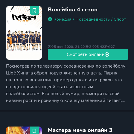
поколению хаоса — если верить слухам, один из них
является новым воплощением великого тирана-
Волейбол 4 сезон
прародителя. Во время практического
Комедия
/
Повседневность
/
Спорт
05 ноя 2020, 21:20
2 005 423
27
Смотреть онлайн
Посмотрев по телевизору соревнования по волейболу,
Шоё Хината обрел новую жизненную цель. Парня
настолько впечатлил пример одного из игроков, что
он вдохновился идеей стать известным
волейболистом. Его новый кумир, несмотря на свой
низкий рост и ироничную кличку маленький гигант,
сумел добиться больших успехов, и Хината мечтает
последовать его примеру. Рост Шоё составляет всего
164 сантиметра, поэтому в маленьком гиганте он
видит самого себя. Решив не откладывать воплощение
Мастера меча онлайн 3