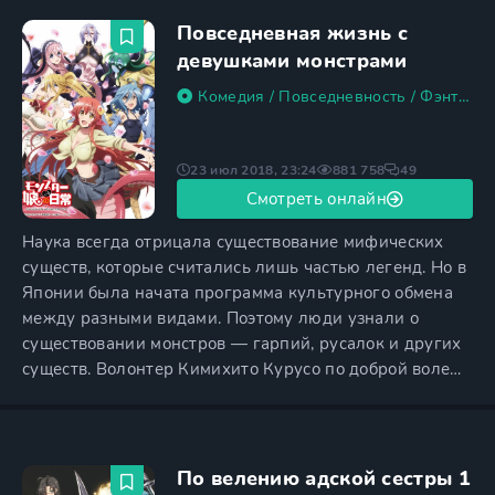
превратили девочку в злобное демоническое
существо. Тандзиро поклялся отомстить чудовищам,
Повседневная жизнь с
разрушившим его жизнь, и стал
девушками монстрами
Комедия
/
Повседневность
/
Фэнтези
23 июл 2018, 23:24
881 758
49
Смотреть онлайн
Наука всегда отрицала существование мифических
существ, которые считались лишь частью легенд. Но в
Японии была начата программа культурного обмена
между разными видами. Поэтому люди узнали о
существовании монстров — гарпий, русалок и других
существ. Волонтер Кимихито Курусо по доброй воле
решился на участие в государственной программе.
Главный герой жил в большой доме один, так как
родители его давно уехали за границу. Он думал, что
найдет новых друзей и повысит свою эрудицию. Но
По велению адской сестры 1