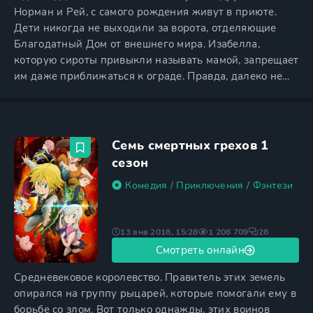
Норман и Рей, с самого рождения живут в приюте.
Дети никогда не выходили за ворота, отделяющие
Благодатный Дом от внешнего мира. Изабелла,
которую сироты привыкли называть мамой, запрещает
им даже приближаться к ограде. Правда, далеко не
все дети верят Изабелле, утверждающей, что за
пределами приюта их подстерегает множество
опасностей. Циничный и не по годам развитый Рей
уверен, что все слова мамы являются ложью.
Семь смертных грехов 1
Несмотря на то, что их вполне
сезон
Комедия
/
Приключения
/
Фэнтези
13 янв 2018, 15:28
1 206 709
26
Смотреть онлайн
Средневековое королевство. Правитель этих земель
опирался на группу рыцарей, которые помогали ему в
борьбе со злом. Вот только однажды, этих воинов