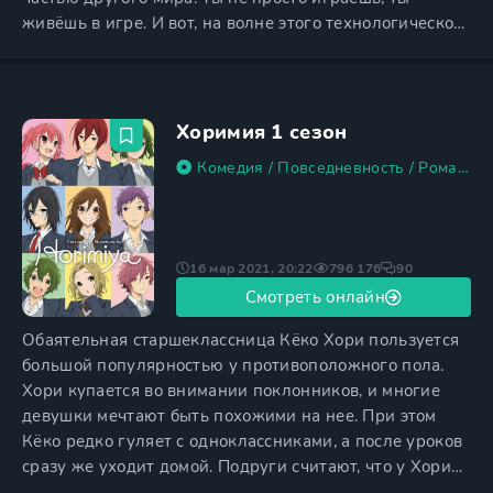
живёшь в игре. И вот, на волне этого технологического
прорыва, появляется игра, которая перевернула всё с
ног на голову — «Мастера Меча Онлайн», или просто
SAO. Это MMORPG, где ты не просто управляешь
персонажем, а становишься им. Ты чувствуешь ветер
Хоримия 1 сезон
на
Комедия
/
Повседневность
/
Романтика
16 мар 2021, 20:22
796 176
90
Смотреть онлайн
Обаятельная старшеклассница Кёко Хори пользуется
большой популярностью у противоположного пола.
Хори купается во внимании поклонников, и многие
девушки мечтают быть похожими на нее. При этом
Кёко редко гуляет с одноклассниками, а после уроков
сразу же уходит домой. Подруги считают, что у Хори
есть молодой человек, с которым она проводит все