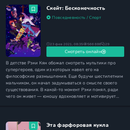
уверен, что все слова мамы являются ложью.
Скейт: Бесконечность
Несмотря на то, что их вполне
Повседневность
/
Спорт
23 фев 2021, 08:35
566 886
29
Смотреть онлайн
В детстве Рэки Кян обожал смотреть мультики про
супергероев, один из которых навел его на
философские размышления. Еще будучи шестилетним
мальчиком, он начал задумываться о смысле своего
существования. В какой-то момент Рэки понял, ради
чего он живет — юношу вдохновляет и мотивирует
езда на скейтборде. Однажды он встречает своего
бывшего одноклассника Ланга Хасэгаву, который тоже
испытывает интерес к этому виду спорта. Вскоре
Ланга устраивается работать в тот же магазин, что и
Эта фарфоровая кукла
Кян. Начальник