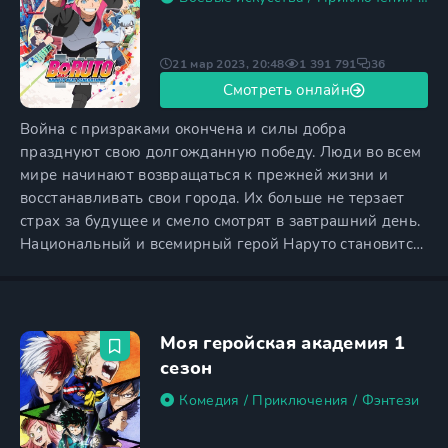
21 мар 2023, 20:48
1 391 791
36
Смотреть онлайн
Война с призраками окончена и силы добра
празднуют свою долгожданную победу. Люди во всем
мире начинают возвращаться к прежней жизни и
восстанавливать свои города. Их больше не терзает
страх за будущее и смело смотрят в завтрашний день.
Национальный и всемирный герой Наруто становится
залогом спокойной жизни и символом добра на земле.
Сам он тоже возвращается к мирной жизни и вскоре
становится отцом. Мальчик родился точной копией
Наруто и получил не менее громкое имя Боруто.
Моя геройская академия 1
Повзрослев
сезон
Комедия
/
Приключения
/
Фэнтези