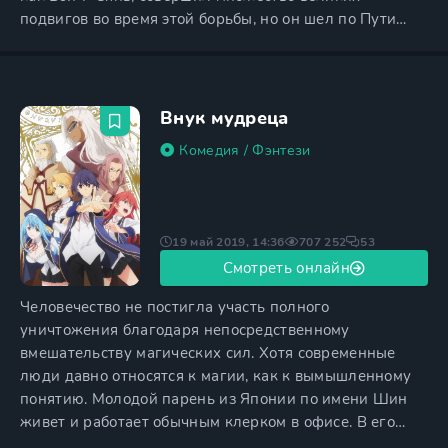
подвигов во время этой борьбы, но он шел по Пути
Тьмы. Людей пугала демоническая сила И Лина, и
поэтому в какой-то момент он стал объектом
всеобщего порицания. Шиди, глава клана Цзян Чэн,
которого У Сянь считал своим названным братом,
Внук мудреца
предал его. Заклинатель сделал все
Комедия
/
Фэнтези
19 май 2019, 14:36
707 252
53
Смотреть онлайн
Человечество не постигла участь полного
уничтожения благодаря непосредственному
вмешательству магических сил. Хотя современные
люди давно относятся к магии, как к вымышленному
понятию. Молодой парень из Японии по имени Шин
живет и работает обычным клерком в офисе. В его
скучном существовании нет абсолютно ничего