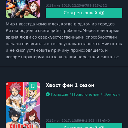
11 янв 2018, 22:23
799 128
22
Смотреть онлайн
Мир навсегда изменился, когда в одном из городов
Китая родился светящийся ребенок. Через некоторые
время люди со сверхъестественными способностями
начали появляться во всех уголках планеты. Никто так
и не смог установить причину происходящего, и
вскоре паранормальные явления перестали считаться
чем-то необычным. Еще в 4 года Изуку Мидория
понял, что не все люди равны между собой. Это стало
для мальчика настоящим разочарованием, и с тех пор
у него появилась заветная мечта — получить
Хвост феи 1 сезон
Комедия
/
Приключения
/
Фэнтези
12 ноя 2017, 13:56
1 262 485
40
Смотреть онлайн