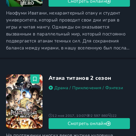
Смотреть онлайн
Наофуми Иватани, нехарактерный отаку и студент
университета, который проводит свои дни играя в
игры и читая мангу. Однажды он оказывается
вызванным в параллельный мир, который постоянно
подвергается атакам темных сил. Для сохранения
баланса между мирами, в нашу вселенную был послан
призыв о помощи. В ответ на призыв, в параллельный
мир отправляются четыре героя из современной
Японии, где персонажи овладевают легендарными
видами оружия: мечом, копьем, луком и щитом.
Атака титанов 2 сезон
Наофуми один из четырех
Драма
/
Приключения
/
Фэнтези
12 ноя 2017, 10:07
2 597 860
22
Смотреть онлайн
На протяжении многих веков жуткие чудовища,