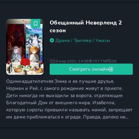
примечательного и он далек от каких либо
интересных событий. Однажды он становится жертвой
несчастного случая, в результате которого он умирает
Обещанный Неверленд 2
и заново рождается уже в другом мире.
сезон
Драма
/
Триллер
/
Ужасы
20 мар 2021, 14:36
707 756
28
Смотреть онлайн
Одиннадцатилетняя Эмма и ее лучшие друзья,
Норман и Рей, с самого рождения живут в приюте.
Дети никогда не выходили за ворота, отделяющие
Благодатный Дом от внешнего мира. Изабелла,
которую сироты привыкли называть мамой, запрещает
им даже приближаться к ограде. Правда, далеко не
все дети верят Изабелле, утверждающей, что за
пределами приюта их подстерегает множество
опасностей. Циничный и не по годам развитый Рей