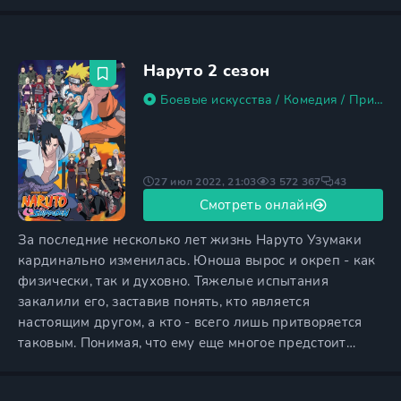
опасность демоны приносили в темное время суток.
Но проходили столетия и со временем люди
перестали верить в демонов, ведь в реальной жизни
ничего не происходило, и никто не мог точно сказать,
Наруто 2 сезон
было ли это когда-то
Боевые искусства
/
Комедия
/
Приключения
27 июл 2022, 21:03
3 572 367
43
Смотреть онлайн
За последние несколько лет жизнь Наруто Узумаки
кардинально изменилась. Юноша вырос и окреп - как
физически, так и духовно. Тяжелые испытания
закалили его, заставив понять, кто является
настоящим другом, а кто - всего лишь притворяется
таковым. Понимая, что ему еще многое предстоит
узнать, Наруто стал учеником одного из трех великих
ниндзя Скрытого Листа - эксцентричного отшельника