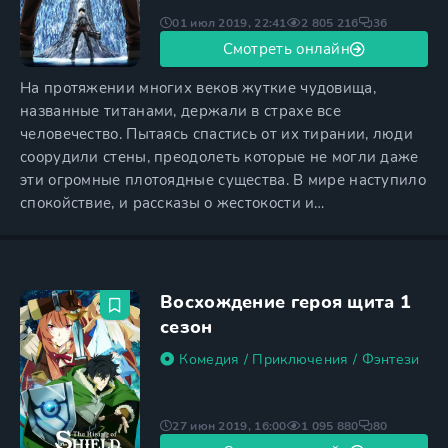
01 июл 2019, 22:41
2 805 216
36
Смотреть онлайн
На протяжении многих веков жуткие чудовища,
названные титанами, держали в страхе все
человечество. Пытаясь спастись от их тирании, люди
соорудили стены, преодолеть которые не могли даже
эти огромные плотоядные существа. В мире наступило
спокойствие, и рассказы о жестокости и
сверхъестественных способностях титанов стали
казаться легендами. Однако настал день, когда людям
пришлось вспомнить о том ужасном времени, когда
они жили в постоянном страхе. Одному из гигантов
Восхождение героя щита 1
удается справиться с
сезон
Комедия
/
Приключения
/
Фэнтези
27 июн 2019, 16:00
1 095 880
80