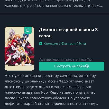
частью другого мира. Ты не просто играешь, ты
живёшь в игре. И вот, на волне этого технологического
прорыва, появляется игра, которая перевернула всё с
ног на голову — «Мастера Меча Онлайн», или просто
SAO. Это MMORPG, где ты не просто управляешь
персонажем, а становишься им. Ты чувствуешь ветер
Демоны старшей школы 3
на
сезон
Комедия
/
Фэнтези
/
Этти
06 янв 2022, 11:43
1 447 961
23
Смотреть онлайн
Что нужно от жизни простому семнадцатилетнему
японскому школьнику? Иссэй Хёдо отлично знает
ответ, ведь ради этого он и записался в бывшую
женскую академию Куо! Хёдо наивно полагал, что
после начала совместного обучения в условиях
дефицита парней станет королем и познает весну