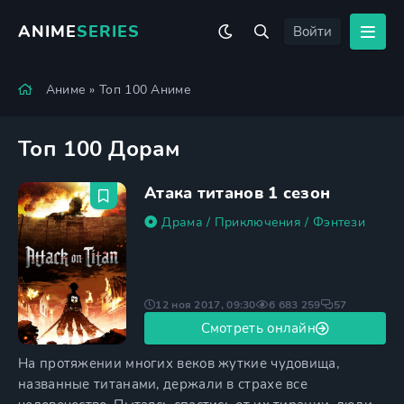
ANIME
SERIES
Войти
Аниме
» Топ 100 Аниме
Топ 100 Дорам
Атака титанов 1 сезон
Драма
/
Приключения
/
Фэнтези
12 ноя 2017, 09:30
6 683 259
57
Смотреть онлайн
На протяжении многих веков жуткие чудовища,
названные титанами, держали в страхе все