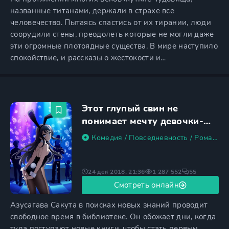
названные титанами, держали в страхе все
человечество. Пытаясь спастись от их тирании, люди
соорудили стены, преодолеть которые не могли даже
эти огромные плотоядные существа. В мире наступило
спокойствие, и рассказы о жестокости и
сверхъестественных способностях титанов стали
казаться легендами. Однако настал день, когда людям
пришлось вспомнить о том ужасном времени, когда
они жили в постоянном страхе. Одному из гигантов
Этот глупый свин не
удается справиться с
понимает мечту девочки-
зайки
Комедия
/
Повседневность
/
Романтика
24 дек 2018, 21:36
1 287 552
55
Смотреть онлайн
Азусагава Сакута в поисках новых знаний проводит
свободное время в библиотеке. Он обожает дни, когда
туда поступают новые книги, чтобы стать первым