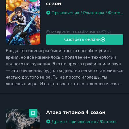
своей мечты в
сезон
Приключения
/
Романтика
/
Фэнтези
02 апр 2019, 14:44
2 356 133
50
Смотреть онлайн
Когда-то видеоигры были просто способом убить
время, но всё изменилось с появлением технологии
полного погружения. Это не просто графика или звук
— это ощущение, будто ты действительно становишься
частью другого мира. Ты не просто играешь, ты
живёшь в игре. И вот, на волне этого технологического
прорыва, появляется игра, которая перевернула всё с
ног на голову — «Мастера Меча Онлайн», или просто
SAO. Это MMORPG, где ты не просто управляешь
персонажем, а становишься им. Ты чувствуешь ветер
Атака титанов 4 сезон
на
Драма
/
Приключения
/
Фэнтези