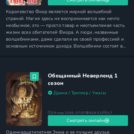
Королевство Фиор является мирной волшебной
страной. Магия здесь не воспринимается как нечто
необычное, это — просто товар и неотъемлемая часть
жизни всех обитателей Фиора. А люди, названные
волшебниками, даже сделали ее своей профессией и
основным источником дохода. Волшебники состоят в
гильдиях, каждая из которых принадлежит своему
городу. Одна из них — Хвост феи — окутана
множеством слухов и легенд. И юная Люси Хартфилия
хочет стать частью именно этой гильдии. Девушка
Обещанный Неверленд 1
молода и красива, и
сезон
Драма
/
Триллер
/
Ужасы
29 мар 2019, 07:57
928 522
17
Смотреть онлайн
Одиннадцатилетняя Эмма и ее лучшие друзья,