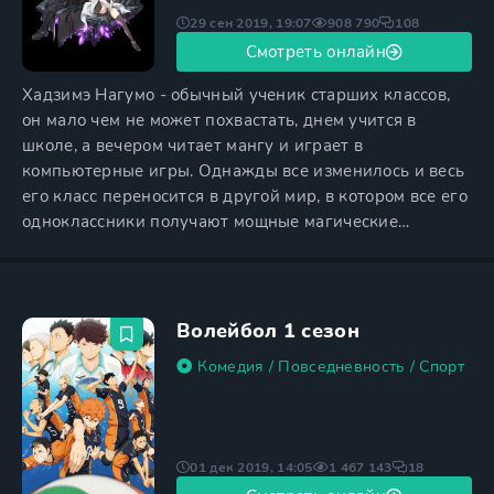
29 сен 2019, 19:07
908 790
108
Смотреть онлайн
Хадзимэ Нагумо - обычный ученик старших классов,
он мало чем не может похвастать, днем учится в
школе, а вечером читает мангу и играет в
компьютерные игры. Однажды все изменилось и весь
его класс переносится в другой мир, в котором все его
одноклассники получают мощные магические
способности, в то время как Нагумо получает только
способность преобразовывать твердые материалы,
которые обычно встречаются у ремесленников класса
«Синергист». Во время похода в подземелье Оркус,
Волейбол 1 сезон
весь класс попадает
Комедия
/
Повседневность
/
Спорт
01 дек 2019, 14:05
1 467 143
18