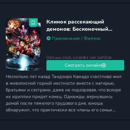
свое свободное время, и в глубине души завидуют
первой красавице класса. Однако на самом деле за
пределами школы Кёко ждут совсем другие заботы. Ее
Клинок рассекающий
демонов: Бесконечный
поезд
Приключения
/
Фэнтези
05 дек 2020, 13:56
1 245 328
38
Смотреть онлайн
Несколько лет назад Тандзиро Камадо счастливо жил
в живописной горной местности вместе с матерью,
братьями и сестрами, даже не подозревая, что вскоре
их идиллии придет конец. Однажды, вернувшись
домой после тяжелого трудового дня, юноша
обнаружил, что практически все члены его семьи
жестоко убиты. В живых осталась лишь младшая
сестренка Незуко, но и ей не повезло — монстры