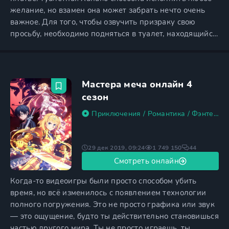
желание, но взамен она может забрать нечто очень
важное. Для того, чтобы озвучить призраку свою
просьбу, необходимо подняться в туалет, находящийся
на третьем этаже, найти третью кабинку и постучать в
нее. Некоторые школьники верят в правдивость
легенды, но не все готовы рискнуть и призвать
туалетного призрака, последствия сделки с которым
Мастера меча онлайн 4
могут
сезон
Приключения
/
Романтика
/
Фэнтези
29 дек 2019, 09:24
1 749 150
44
Смотреть онлайн
Когда-то видеоигры были просто способом убить
время, но всё изменилось с появлением технологии
полного погружения. Это не просто графика или звук
— это ощущение, будто ты действительно становишься
частью другого мира. Ты не просто играешь, ты