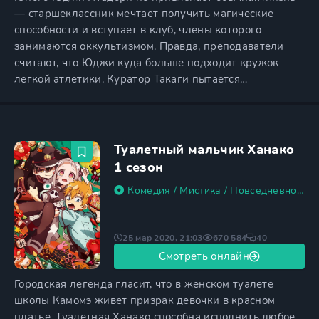
— старшеклассник мечтает получить магические
способности и вступает в клуб, члены которого
занимаются оккультизмом. Правда, преподаватели
считают, что Юджи куда больше подходит кружок
легкой атлетики. Куратор Такаги пытается
переманить Итадори, понимая, что юноша сможет
привести его команду к победе в национальном
первенстве. Он даже переписывает заявление
школьника, из-за чего у Юджи возникают серьезные
Туалетный мальчик Ханако
проблемы. Куратор спортивного клуба
1 сезон
Комедия
/
Мистика
/
Повседневность
25 мар 2020, 21:03
670 584
40
Смотреть онлайн
Городская легенда гласит, что в женском туалете
школы Камомэ живет призрак девочки в красном
платье. Туалетная Ханако способна исполнить любое