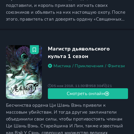
подставили, и король приказал изгнать своих
союзников и объявить на них настоящую охоту. После
этого, правитель стал доверять ордену «Священных
рыцарей», которые быстро убили короля и захватили
всю власть. Пытаясь также убить и наследников, они
всё же упускают принцессу Элизабет, которая бежит в
небольшую деревню, чтобы найти изгнанных воинов
Магистр дьявольского
под
культа 1 сезон
Мистика
/
Приключения
/
Фэнтези
05 ноя 2018, 11:30
958 304
21
Смотреть онлайн
Бесчинства ордена Ци Шань Вэнь привели к
массовым убийствам. И тогда другие заклинатели
объединили свои силы, чтобы противостоять членам
Ци Шань Вэнь. Старейшина И Лин, также известный
как Вэй У Сянь, совершил множество великих