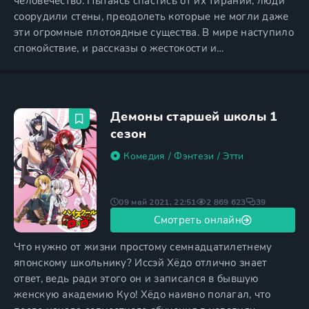
человечество. Пытаясь спастись от их тирании, люди
соорудили стены, преодолеть которые не могли даже
эти огромные плотоядные существа. В мире наступило
спокойствие, и рассказы о жестокости и
сверхъестественных способностях титанов стали
казаться легендами. Однако настал день, когда людям
пришлось вспомнить о том ужасном времени, когда
они жили в постоянном страхе. Одному из гигантов
Демоны старшей школы 1
удается справиться с
сезон
Комедия
/
Фэнтези
/
Этти
09 май 2021, 22:51
2 869 623
39
Смотреть онлайн
Что нужно от жизни простому семнадцатилетнему
японскому школьнику? Иссэй Хёдо отлично знает
ответ, ведь ради этого он и записался в бывшую
женскую академию Куо! Хёдо наивно полагал, что