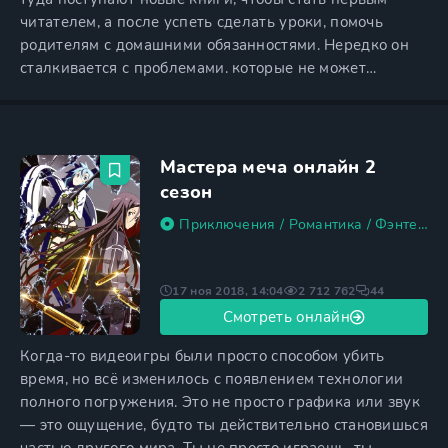
читателем, а после успеть сделать уроки, помочь
родителям с домашними обязанностями. Нередко он
сталкивается с проблемами. которые не может
разрешить в силу своей природной скромности. В этот
день он не планировал случайных встреч, мечтая
взять новую книгу и почитать, но в библиотеке его
внимание привлекает симпатичная девушка,
Мастера меча онлайн 2
облаченная в
сезон
Приключения
/
Романтика
/
Фэнтези
17 ноя 2018, 14:04
2 712 762
44
Смотреть онлайн
Когда-то видеоигры были просто способом убить
время, но всё изменилось с появлением технологии
полного погружения. Это не просто графика или звук
— это ощущение, будто ты действительно становишься