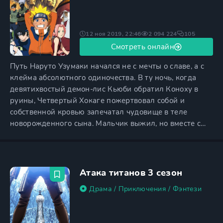
12 ноя 2019, 22:46
2 094 224
105
Смотреть онлайн
Путь Наруто Узумаки начался не с мечты о славе, а с
клейма абсолютного одиночества. В ту ночь, когда
девятихвостый демон-лис Кьюби обратил Коноху в
руины, Четвертый Хокаге пожертвовал собой и
собственной кровью запечатал чудовище в теле
новорожденного сына. Мальчик выжил, но вместе с
жизнью получил проклятие: для жителей деревни
Скрытого Листа он перестал быть ребенком,
превратившись в живую бомбу, укрытую человеческой
плотью. Дети сторонились его, повинуясь страху
Атака титанов 3 сезон
родителей, а взрослые видели
Драма
/
Приключения
/
Фэнтези