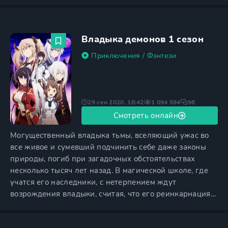
жизни, однако идет второй год, девушки все так же
преследуют немногих красавчиков, а герой с
друзьями кусают локти и ищут дыры в женских
раздевалках. О таких же, как королева школы Риас
Владыка демонов 1 сезон
Гремори, остается только мечтать.
Приключения
/
Фэнтези
29 сен 2020, 18:42
1 094 594
96
Смотреть онлайн
Могущественный владыка тьмы, вселяющий ужас во
все живое и сумевший подчинить себе даже законы
природы, погиб при загадочных обстоятельствах
несколько тысяч лет назад. В магической школе, где
учатся его наследники, с нетерпением ждут
возрождения владыки, считая, что его реинкарнация
должна появиться именно в этом году. Среди
поступающих есть подростки, относящиеся к