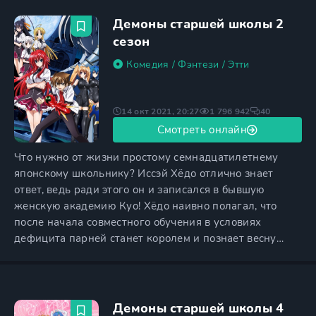
Джирайя, обладающего уникальными способностями
и весьма непростым характером. Друзья Наруто тоже
Демоны старшей школы 2
много работали
сезон
Комедия
/
Фэнтези
/
Этти
14 окт 2021, 20:27
1 796 942
40
Смотреть онлайн
Что нужно от жизни простому семнадцатилетнему
японскому школьнику? Иссэй Хёдо отлично знает
ответ, ведь ради этого он и записался в бывшую
женскую академию Куо! Хёдо наивно полагал, что
после начала совместного обучения в условиях
дефицита парней станет королем и познает весну
жизни, однако идет второй год, девушки все так же
преследуют немногих красавчиков, а герой с
друзьями кусают локти и ищут дыры в женских
раздевалках. О таких же, как королева школы Риас
Демоны старшей школы 4