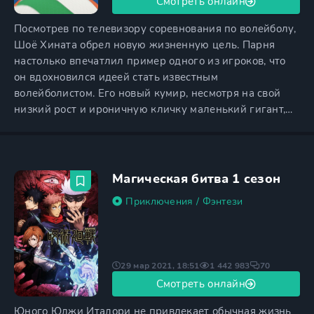
Смотреть онлайн
Посмотрев по телевизору соревнования по волейболу,
Шоё Хината обрел новую жизненную цель. Парня
настолько впечатлил пример одного из игроков, что
он вдохновился идеей стать известным
волейболистом. Его новый кумир, несмотря на свой
низкий рост и ироничную кличку маленький гигант,
сумел добиться больших успехов, и Хината мечтает
последовать его примеру. Рост Шоё составляет всего
164 сантиметра, поэтому в маленьком гиганте он
видит самого себя. Решив не откладывать воплощение
Магическая битва 1 сезон
своей мечты в
Приключения
/
Фэнтези
29 мар 2021, 18:51
1 442 983
70
Смотреть онлайн
Юного Юджи Итадори не привлекает обычная жизнь