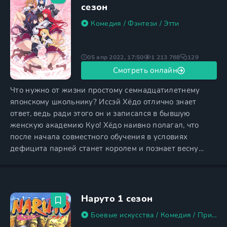
Гремори, остается только мечтать.
сезон
Комедия
/
Фэнтези
/
Этти
05 апр 2022, 17:50
1 213 768
129
Смотреть онлайн
Что нужно от жизни простому семнадцатилетнему
японскому школьнику? Иссэй Хёдо отлично знает
ответ, ведь ради этого он и записался в бывшую
женскую академию Куо! Хёдо наивно полагал, что
после начала совместного обучения в условиях
дефицита парней станет королем и познает весну
жизни, однако идет второй год, девушки все так же
преследуют немногих красавчиков, а герой с
друзьями кусают локти и ищут дыры в женских
раздевалках. О таких же, как королева школы Риас
Наруто 1 сезон
Гремори, остается только мечтать.
Боевые искусства
/
Комедия
/
Приключения