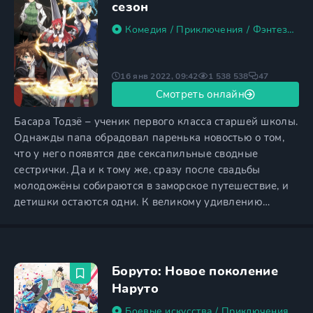
парень пришел
сезон
Комедия
/
Приключения
/
Фэнтези
/
Эт
16 янв 2022, 09:42
1 538 538
47
Смотреть онлайн
Басара Тодзё – ученик первого класса старшей школы.
Однажды папа обрадовал паренька новостью о том,
что у него появятся две сексапильные сводные
сестрички. Да и к тому же, сразу после свадьбы
молодожёны собираются в заморское путешествие, и
детишки остаются одни. К великому удивлению
Басары, его сестренки Мио и Мария Нарусе не такие
уж и простые, а начинающие дьяволица и суккуб.
Басара чуть было не заключает с ними контракт,
который сделал бы его навеки слугой дьявольских
Боруто: Новое поколение
сил, но из-за
Наруто
Боевые искусства
/
Приключения
/
Фэ