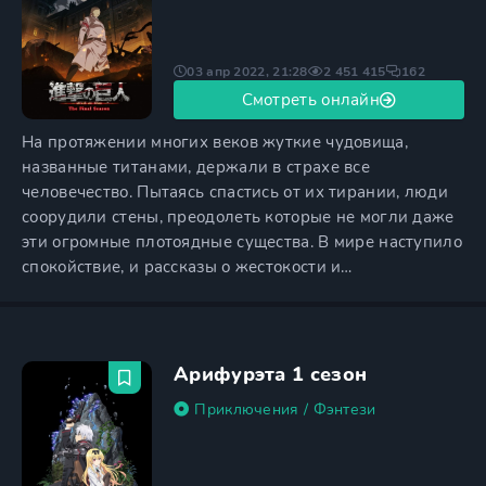
03 апр 2022, 21:28
2 451 415
162
Смотреть онлайн
На протяжении многих веков жуткие чудовища,
названные титанами, держали в страхе все
человечество. Пытаясь спастись от их тирании, люди
соорудили стены, преодолеть которые не могли даже
эти огромные плотоядные существа. В мире наступило
спокойствие, и рассказы о жестокости и
сверхъестественных способностях титанов стали
казаться легендами. Однако настал день, когда людям
пришлось вспомнить о том ужасном времени, когда
они жили в постоянном страхе. Одному из гигантов
Арифурэта 1 сезон
удается справиться с
Приключения
/
Фэнтези