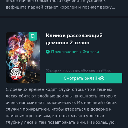
после начала совместного обучения в условиях
дефицита парней станет королем и познает весну
жизни, однако идет второй год, девушки все так же
преследуют немногих красавчиков, а герой с
друзьями кусают локти и ищут дыры в женских
раздевалках. О таких же, как королева школы Риас
Клинок рассекающий
Гремори, остается только мечтать.
демонов 2 сезон
Приключения
/
Фэнтези
18 фев 2022, 18:59
2 569 211
86
Смотреть онлайн
С древних времён ходят слухи о том, что в темных
лесах обитают злобные демоны, внешность которых
очень напоминает человеческую. Их внешний облик
служил прикрытием, чтобы втереться в доверие к
наивным простачкам, которых можно увлечь в
глубину леса и там позавтракать ими. Наибольшую