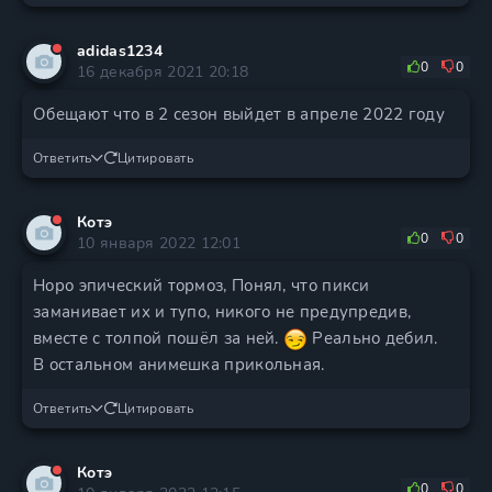
adidas1234
0
0
16 декабря 2021 20:18
Обещают что в 2 сезон выйдет в апреле 2022 году
Ответить
Цитировать
Котэ
0
0
10 января 2022 12:01
Норо эпический тормоз, Понял, что пикси
заманивает их и тупо, никого не предупредив,
вместе с толпой пошёл за ней.
Реально дебил.
В остальном анимешка прикольная.
Ответить
Цитировать
Котэ
0
0