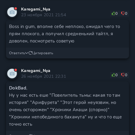
Karegami_Nya
0
0
23 ноября 2021 21:54
Boss in gum, вполне себе неплохо, ожидал чего то
прям плохого, а получил средненький тайтл, я
доволен, посмотреть советую
Ответить
Цитировать
Karegami_Nya
0
0
26 ноября 2021 22:31
DokBad
,
Ну у нас есть еше "Повелитель тьмы: какая то там
история" "Арифурета" "Этот герой неуязвим, но
очень осторожен" "Хроники Акаши (спорно)"
"Хроники непобедимого бахамута" ну и что то еще
точно есть