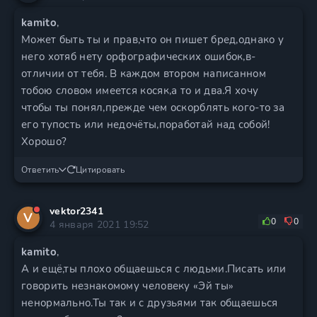
kamito
,
Может быть ты и прав,что он пишет бред,однако у
него хотяб нету орфографических ошибок,в-
отличии от тебя. В каждом втором написанном
тобою словом имеется косяк,а то и два.Я хочу
чтобы ты понял,прежде чем оскорблять кого-то за
его тупость или недочёты,поработай над собой!
Хорошо?
Ответить
Цитировать
vektor2341
V
0
0
4 января 2021 19:52
kamito
,
А и ещё,ты плохо общаешься с людьми.Писать или
говорить незнакомому человеку «Эй ты»
ненормально.Ты так и с друзьями так общаешься