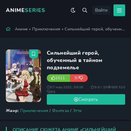
ANIME
SERIES
Войти
Аниме
»
Приключения
» Сильнейший герой, обученный в тайном подземелье
Сильнейший герой,
обученный в тайном
подземелье
2611
97
07 мар 2021, 09:26
9.6 / 10
500 510
65
Смотреть
Жанр:
Приключения
/
Фэнтези
/
Этти
ОПИСАНИЕ СЮЖЕТА АНИМЕ «СИЛЬНЕЙШИЙ