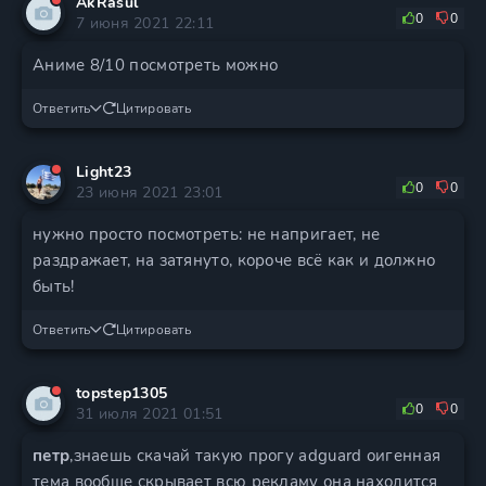
AkRasul
0
0
7 июня 2021 22:11
Аниме 8/10 посмотреть можно
Ответить
Цитировать
Light23
0
0
23 июня 2021 23:01
нужно просто посмотреть: не напригает, не
раздражает, на затянуто, короче всё как и должно
быть!
Ответить
Цитировать
topstep1305
0
0
31 июля 2021 01:51
петр
,знаешь скачай такую прогу adguard оигенная
тема вообще скрывает всю рекламу она находится