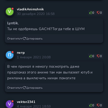
vladikAnimshnik
V
0
0
30 декабря 2020 16:58
Lyntik
,
Ты не одобряешь GACHI?Тогда тебе в ШУМ
Ответить
Цитировать
петр
П
0
0
1 января 2021 20:08
В чем прикол я немогу посмотреть даже
предпоказ этого аниме так как вылазеет ютуб и
риклама а выключить никак помогите
Ответить
Цитировать
vektor2341
V
0
0
4 января 2021 18:59