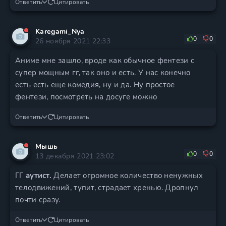
Ответить
Цитировать
Karegami_Nya
0
0
26 ноября 2021 22:33
Аниме мне зашло, вроде как обычное фентези с
супер мощным гг, так оно и есть. У нас конечно
есть есть еще комедия, ну и да. Ну простое
фентези, посмотреть на досуге можно
Ответить
Цитировать
Mышь
0
0
13 декабря 2021 23:02
ГГ
аутист.
Делает огромное количество ненужных
телодвижений, тупит, страдает хренью. Дропнул
почти сразу.
Ответить
Цитировать