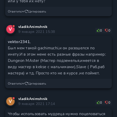
или у тебя их нету?
Ответить
Цитировать
vladikAnimshnik
V
0
0
9 января 2021 15:38
vektor2341
,
Был мем такой gachimuchi,и он разошелся по
инету.И в этом меме есть разные фразы например:
Dungeon MAster (Мастер подземелья,имеется в
виду мастер в kekse с мальчиками),Slave ( Раб,раб
мастера) и тд. Просто кто не в курсе ,не поймет.
Ответить
Цитировать
vladikAnimshnik
V
0
0
9 января 2021 17:14
Чтобы использовать мудреца нужно поцеловаться