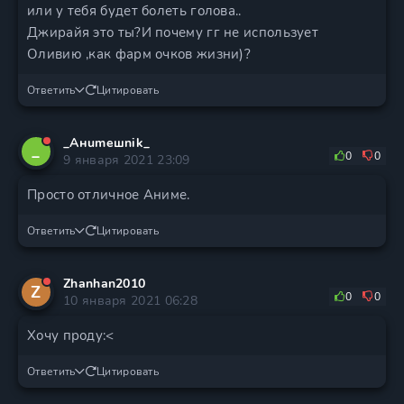
или у тебя будет болеть голова..
Джирайя это ты?И почему гг не использует
Оливию ,как фарм очков жизни)?
Ответить
Цитировать
_Aнumeшnik_
_
0
0
9 января 2021 23:09
Просто отличное Аниме.
Ответить
Цитировать
Zhanhan2010
Z
0
0
10 января 2021 06:28
Хочу проду:<
Ответить
Цитировать