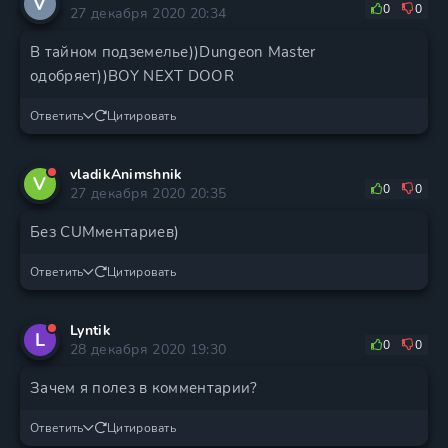
V
0
0
27 декабря 2020 20:34
В тайном подземелье))Dungeon Master
одобряет))BOY NEXT DOOR
Ответить
Цитировать
vladikAnimshnik
V
0
0
27 декабря 2020 20:35
Без CUMментариев)
Ответить
Цитировать
Lyntik
L
0
0
28 декабря 2020 19:30
Зачем я полез в комментарии?
Ответить
Цитировать