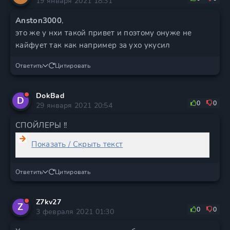
19 января 2021 18:31
Anston3000
,
это же у нхи такой привет и поэтому онуже не
кайфует так как например за ухо укусил
Ответить
Цитировать
DokBad
D
0
0
29 января 2021 20:54
СПОЙЛЕРЫ !!
Показать / Скрыть текст
Ответить
Цитировать
Z7kv27
Z
0
0
3 февраля 2021 01:30