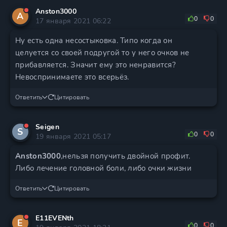
Anston3000
A
0
0
17 января 2021 06:22
Ну есть одна несостыковка. Типо когда он
целуется со своей подругой то у него очков не
прибавляется. Значит ему это ненравится?
Невоспринимаете это всерьёз.
Ответить
Цитировать
Seigen
S
0
0
19 января 2021 05:17
Anston3000
,нельзя получить двойной профит.
Либо лечение головной боли, либо очки жизни
Ответить
Цитировать
E11EVENth
E
0
0