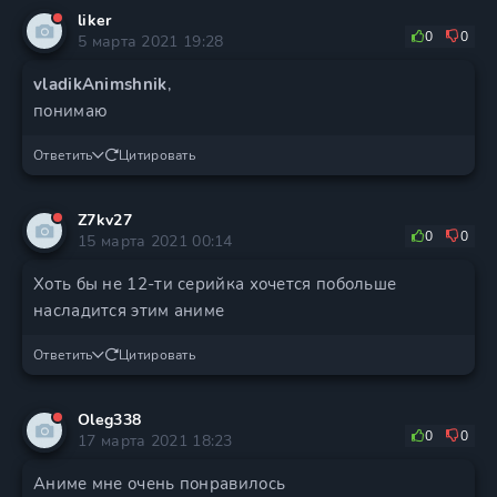
liker
0
0
5 марта 2021 19:28
vladikAnimshnik
,
понимаю
Ответить
Цитировать
Z7kv27
0
0
15 марта 2021 00:14
Хоть бы не 12-ти серийка хочется побольше
насладится этим аниме
Ответить
Цитировать
Oleg338
0
0
17 марта 2021 18:23
Аниме мне очень понравилось