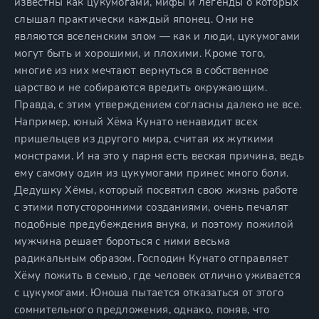
известны как цукумогами, мифы и легенды о которых
слышал практически каждый японец. Они не
являются вселенским злом — как и люди, цукумогами
могут быть и хорошими, и плохими. Кроме того,
многие из них мечтают вернуться в собственное
царство и не собираются вредить окружающим.
Правда, с этим утверждением согласны далеко не все.
Например, юный Хёма Кунато ненавидит всех
пришельцев из другого мира, считая их жуткими
монстрами. И на это у парня есть веская причина, ведь
ему самому один из цукумогами принес много боли.
Дедушку Хёмы, который посвятил свою жизнь работе
с этими потусторонними созданиями, очень печалят
подобные предубеждения внука, и поэтому пожилой
мужчина решает бороться с ними весьма
радикальным образом. Господин Кунато отправляет
Хёму пожить в семью, где человек отлично уживается
с цукумогами. Юноша пытается отказаться от этого
сомнительного предложения, однако, поняв, что