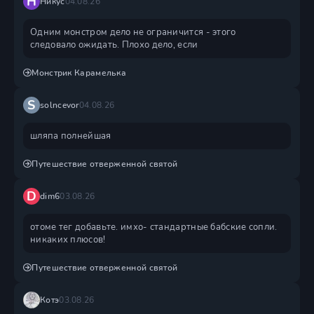
Н
Никус
04.08.26
Одним монстром дело не ограничится - этого
следовало ожидать. Плохо дело, если
Монстрик Карамелька
S
solncevor
04.08.26
шляпа полнейшая
Путешествие отверженной святой
D
dim6
03.08.26
отоме тег добавьте. имхо- стандартные бабские сопли.
никаких плюсов!
Путешествие отверженной святой
Котэ
03.08.26