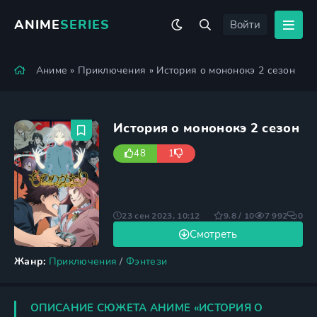
ANIME
SERIES
Войти
Аниме
»
Приключения
» История о мононокэ 2 сезон
История о мононокэ 2 сезон
48
1
23 сен 2023, 10:12
9.8 / 10
7 992
0
Смотреть
Жанр:
Приключения
/
Фэнтези
ОПИСАНИЕ СЮЖЕТА АНИМЕ «ИСТОРИЯ О