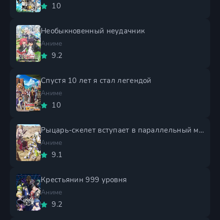
10
Необыкновенный неудачник
Аниме
9.2
Спустя 10 лет я стал легендой
Аниме
10
Рыцарь-скелет вступает в параллельный мир 2 сезон
Аниме
9.1
Крестьянин 999 уровня
Аниме
9.2