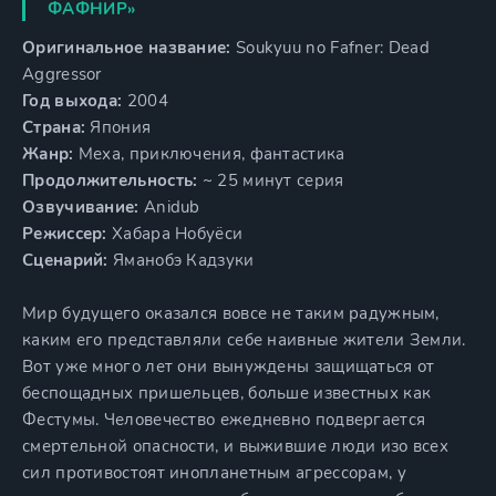
ФАФНИР»
Оригинальное название:
Soukyuu no Fafner: Dead
Aggressor
Год выхода:
2004
Страна:
Япония
Жанр:
Меха, приключения, фантастика
Продолжительность:
~ 25 минут серия
Озвучивание:
Anidub
Режиссер:
Хабара Нобуёси
Сценарий:
Яманобэ Кадзуки
Мир будущего оказался вовсе не таким радужным,
каким его представляли себе наивные жители Земли.
Вот уже много лет они вынуждены защищаться от
беспощадных пришельцев, больше известных как
Фестумы. Человечество ежедневно подвергается
смертельной опасности, и выжившие люди изо всех
сил противостоят инопланетным агрессорам, у