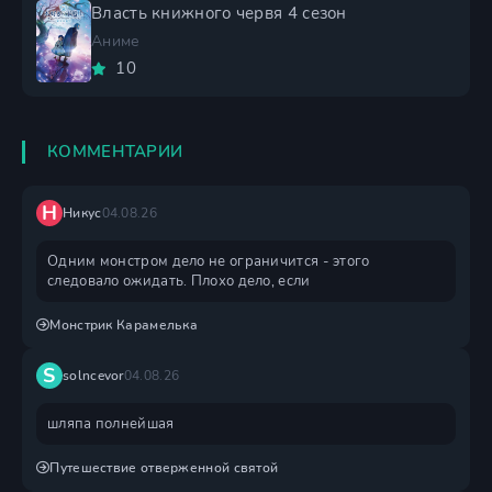
Власть книжного червя 4 сезон
Аниме
10
КОММЕНТАРИИ
Н
Никус
04.08.26
Одним монстром дело не ограничится - этого
следовало ожидать. Плохо дело, если
Монстрик Карамелька
S
solncevor
04.08.26
шляпа полнейшая
Путешествие отверженной святой