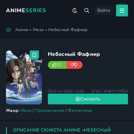
ANIME
SERIES
Войти
Аниме
»
Меха
» Небесный Фафнир
Небесный Фафнир
21
0
13 окт 2022, 21:52
10 / 10
7 770
3
Смотреть
Жанр:
Меха
/
Приключения
/
Фантастика
ОПИСАНИЕ СЮЖЕТА АНИМЕ «НЕБЕСНЫЙ