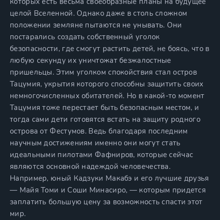
которых есть весьма своеобразные планы на будущее
целой Вселенной. Однако даже в столь сложном
положении земляне пытаются не унывать. Они
постарались создать собственный уголок
безопасности, где смогут растить детей, не боясь, что в
любую секунду их уничтожат безжалостные
пришельцы. Этим уголком спокойствия стал остров
Тацумия, укрытия которого способны защитить своих
немногочисленных обитателей. Но в какой-то момент
Тацумия тоже перестает быть безопасным местом, и
тогда сами дети готовятся встать на защиту родного
острова от Фестумов. Ведь благодаря последним
научным достижениям именно они могут стать
идеальными пилотами Фафниров, которые сейчас
являются основной надеждой человечества.
Например, юный Кадзуки Макабэ и его лучшие друзья
— Майя Томи и Соши Минасиро, — которым придется
заплатить большую цену за возможность спасти этот
мир.