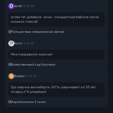
D
dim6
03.08.26
отоме тег добавьте. имхо- стандартные бабские сопли.
никаких плюсов!
Путешествие отверженной святой
Котэ
03.08.26
Мне понравился мультик!
Божественный сад Кусуноки
B
Bublik
02.08.26
Где озвучка анилиберти, бл*ть озвучивают по 30 лет
пиздец х*й дождëшся
Адский режим 2 сезон