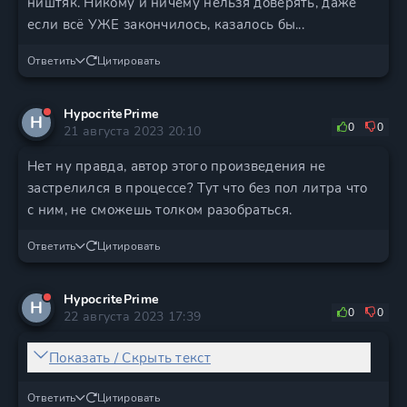
ништяк. Никому и ничему нельзя доверять, даже
если всё УЖЕ закончилось, казалось бы...
Ответить
Цитировать
HypocritePrime
H
0
0
21 августа 2023 20:10
Нет ну правда, автор этого произведения не
застрелился в процессе? Тут что без пол литра что
с ним, не сможешь толком разобраться.
Ответить
Цитировать
HypocritePrime
H
0
0
22 августа 2023 17:39
Показать / Скрыть текст
Ответить
Цитировать