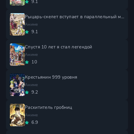
9.1
Рыцарь-скелет вступает в параллельный мир 2 сезон
Аниме
9.1
Спустя 10 лет я стал легендой
Аниме
10
Крестьянин 999 уровня
Аниме
9.2
Расхититель гробниц
Аниме
6.9