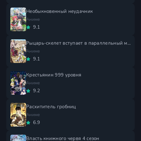
Необыкновенный неудачник
Аниме
9.1
Рыцарь-скелет вступает в параллельный мир 2 сезон
Аниме
9.1
Крестьянин 999 уровня
Аниме
9.2
Расхититель гробниц
Аниме
6.9
Власть книжного червя 4 сезон