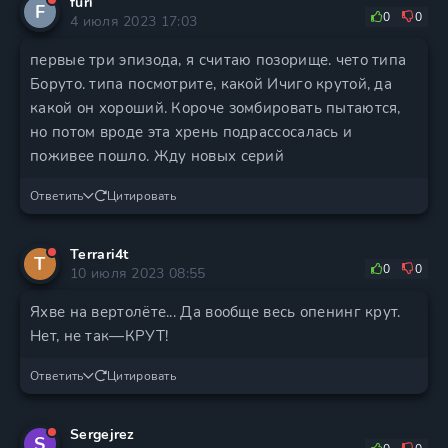
furi
F
0
0
4 июля 2023 17:03
первые три эпизода, я считаю позорище. чето типа
Боруто. типа посмотрите, какой Ичиго крутой, да
какой он хороший. Короче зомбировать пытаются,
но потом вроде эта хрень подрассосалась и
поживее пошло. Жду новых серий
Ответить
Цитировать
Terrari4t
T
0
0
10 июля 2023 08:55
Яхве на вертолёте... Да вообще весь опенинг крут.
Нет, не так—КРУТ!
Ответить
Цитировать
Sergejrez
S