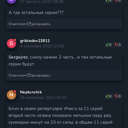
0
0
17 августа 2023 18:38
А где остальные серии???
Ответить
Цитировать
gribiedov22811
G
0
0
4 сентября 2023 23:56
Sergejrez
, снизу нажми 2 часть , и там остальные
серии будут
Ответить
Цитировать
Neptunchik
N
0
0
26 сентября 2023 15:45
Блич в своем репертуаре: Ичиго за 11 серий
второй части сезона показали мельком пару раз,
суммарно минут на 20 от силы, в общем 11 серий