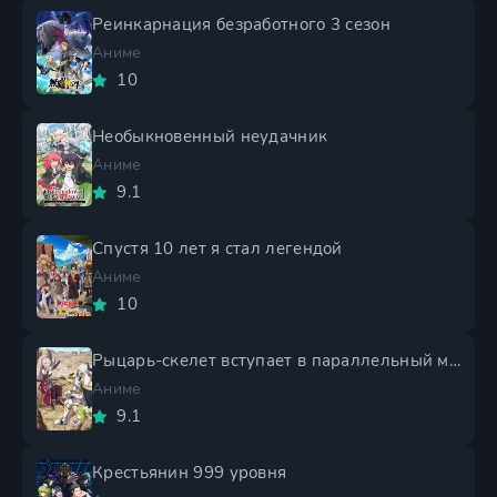
Реинкарнация безработного 3 сезон
Аниме
10
Необыкновенный неудачник
Аниме
9.1
Спустя 10 лет я стал легендой
Аниме
10
Рыцарь-скелет вступает в параллельный мир 2 сезон
Аниме
9.1
Крестьянин 999 уровня