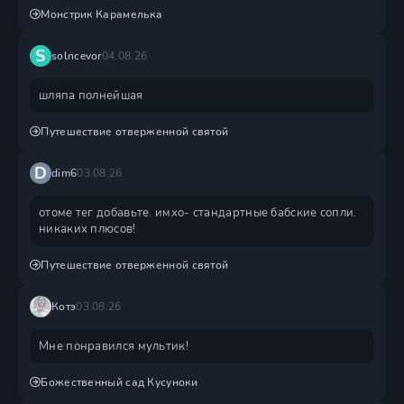
Монстрик Карамелька
S
solncevor
04.08.26
шляпа полнейшая
Путешествие отверженной святой
D
dim6
03.08.26
отоме тег добавьте. имхо- стандартные бабские сопли.
никаких плюсов!
Путешествие отверженной святой
Котэ
03.08.26
Мне понравился мультик!
Божественный сад Кусуноки