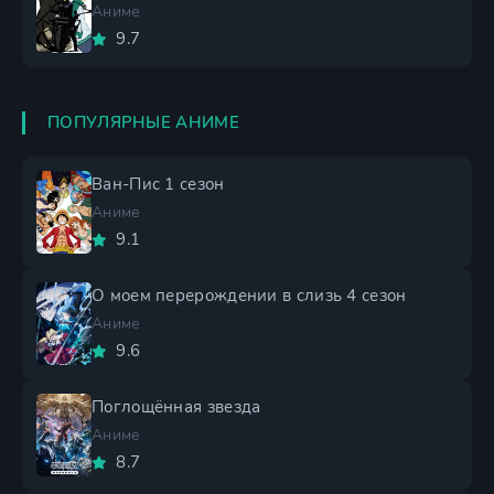
Аниме
9.7
ПОПУЛЯРНЫЕ АНИМЕ
Ван-Пис 1 сезон
Аниме
9.1
О моем перерождении в слизь 4 сезон
Аниме
9.6
Поглощённая звезда
Аниме
8.7