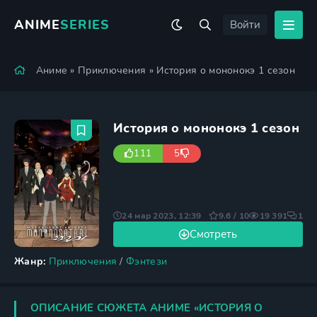
ANIME
SERIES
Войти
Аниме
»
Приключения
» История о мононокэ 1 сезон
История о мононокэ 1 сезон
111
5
24 мар 2023, 12:39
9.6 / 10
19 391
1
Смотреть
Жанр:
Приключения
/
Фэнтези
ОПИСАНИЕ СЮЖЕТА АНИМЕ «ИСТОРИЯ О