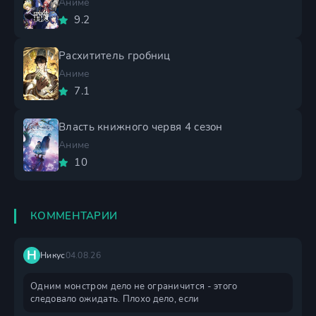
Аниме
9.2
Расхититель гробниц
Аниме
7.1
Власть книжного червя 4 сезон
Аниме
10
КОММЕНТАРИИ
Н
Никус
04.08.26
Одним монстром дело не ограничится - этого
следовало ожидать. Плохо дело, если