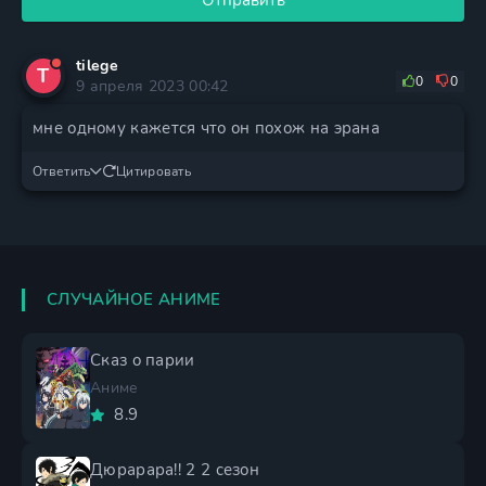
Отправить
tilege
T
0
0
9 апреля 2023 00:42
мне одному кажется что он похож на эрана
Ответить
Цитировать
СЛУЧАЙНОЕ АНИМЕ
Сказ о парии
Аниме
8.9
Дюрарара!! 2 2 сезон