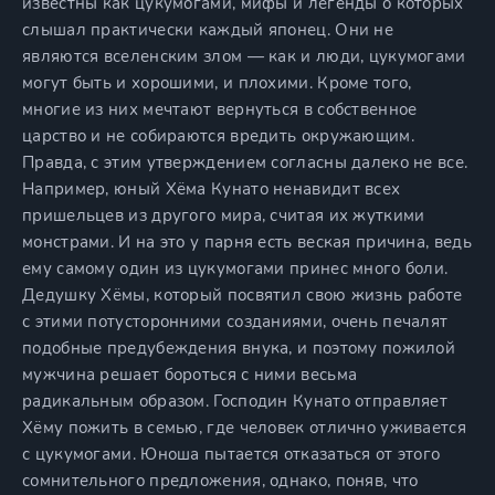
известны как цукумогами, мифы и легенды о которых
слышал практически каждый японец. Они не
являются вселенским злом — как и люди, цукумогами
могут быть и хорошими, и плохими. Кроме того,
многие из них мечтают вернуться в собственное
царство и не собираются вредить окружающим.
Правда, с этим утверждением согласны далеко не все.
Например, юный Хёма Кунато ненавидит всех
пришельцев из другого мира, считая их жуткими
монстрами. И на это у парня есть веская причина, ведь
ему самому один из цукумогами принес много боли.
Дедушку Хёмы, который посвятил свою жизнь работе
с этими потусторонними созданиями, очень печалят
подобные предубеждения внука, и поэтому пожилой
мужчина решает бороться с ними весьма
радикальным образом. Господин Кунато отправляет
Хёму пожить в семью, где человек отлично уживается
с цукумогами. Юноша пытается отказаться от этого
сомнительного предложения, однако, поняв, что