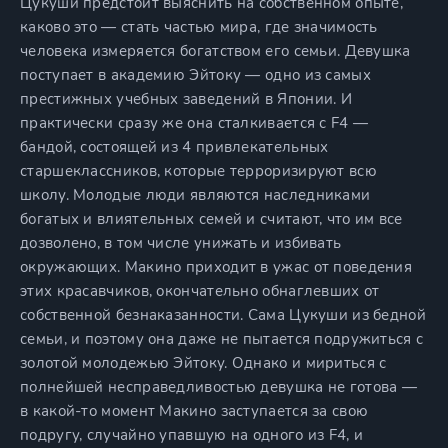
Цукуши предстоит выяснить на собственном опыте,
каково это — стать частью мира, где значимость
человека измеряется богатством его семьи. Девушка
поступает в академию Эйтоку — одно из самых
престижных учебных заведений в Японии. И
практически сразу же она сталкивается с F4 —
бандой, состоящей из 4 привлекательных
старшеклассников, которые терроризируют всю
школу. Молодые люди являются наследниками
богатых и влиятельных семей и считают, что им все
дозволено, в том числе унижать и избивать
окружающих. Макино приходит в ужас от поведения
этих красавчиков, окончательно обнаглевших от
собственной безнаказанности. Сама Цукуши из бедной
семьи, и поэтому она даже не пытается подружиться с
золотой молодежью Эйтоку. Однако и мириться с
полнейшей несправедливостью девушка не готова —
в какой-то момент Макино заступается за свою
подругу, случайно упавшую на одного из F4, и