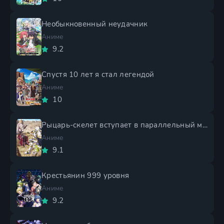
Необыкновенный неудачник
Аниме
9.2
Спустя 10 лет я стал легендой
Аниме
10
Рыцарь-скелет вступает в параллельный мир 2 сезон
Аниме
9.1
Крестьянин 999 уровня
Аниме
9.2