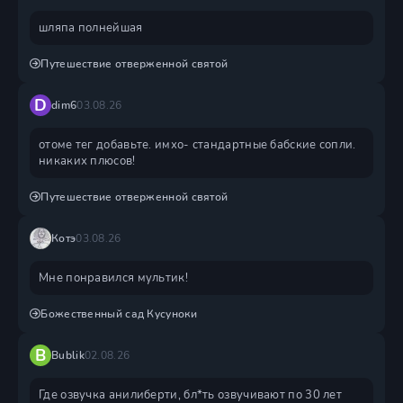
шляпа полнейшая
Путешествие отверженной святой
D
dim6
03.08.26
отоме тег добавьте. имхо- стандартные бабские сопли.
никаких плюсов!
Путешествие отверженной святой
Котэ
03.08.26
Мне понравился мультик!
Божественный сад Кусуноки
B
Bublik
02.08.26
Где озвучка анилиберти, бл*ть озвучивают по 30 лет