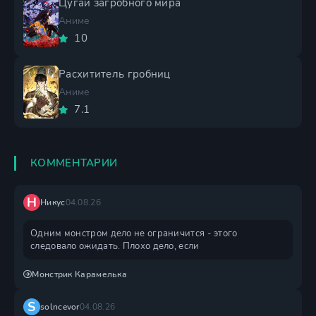
Цугаи загробного мира
Аниме
10
Расхититель гробниц
Аниме
7.1
КОММЕНТАРИИ
Н
Никус
04.08.26
Одним монстром дело не ограничится - этого
следовало ожидать. Плохо дело, если
Монстрик Карамелька
S
solncevor
04.08.26