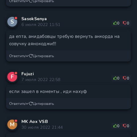
Ответить
Цитировать
SasokSenya
S
0
0
6 июля 2022 11:51
да епта, анидабовцы требую вернуть анкорда на
озвучку аянокоджи!!!
Ответить
Цитировать
Fujuzi
F
0
0
7 июля 2022 22:58
если зашел в коменты , иди нахуф
Ответить
Цитировать
MK Aox VSB
M
0
0
30 июля 2022 21:44