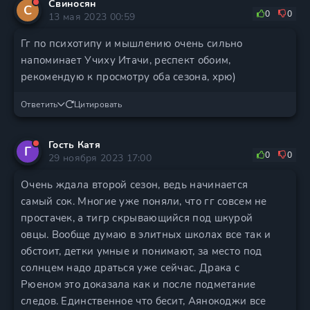
Свиносян
С
0
0
13 мая 2023 00:59
Гг по психотипу и мышлению очень сильно
напоминает Учиху Итачи, респект обоим,
рекомендую к просмотру оба сезона, хрю)
Ответить
Цитировать
Гость Катя
Г
0
0
29 ноября 2023 17:00
Очень ждала второй сезон, ведь начинается
самый сок. Многие уже поняли, что гг совсем не
простачек, а тигр скрывающийся под шкурой
овцы. Вообще думаю в элитных школах все так и
обстоит, детки умные и понимают, за место под
солнцем надо драться уже сейчас. Драка с
Рюеном это доказала как и после подметание
следов. Единственное что бесит, Аянокоджи все