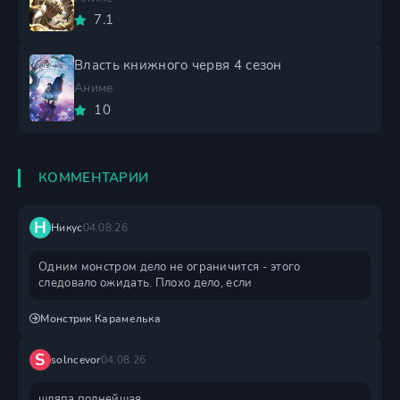
7.1
Власть книжного червя 4 сезон
Аниме
10
КОММЕНТАРИИ
Н
Никус
04.08.26
Одним монстром дело не ограничится - этого
следовало ожидать. Плохо дело, если
Монстрик Карамелька
S
solncevor
04.08.26
шляпа полнейшая