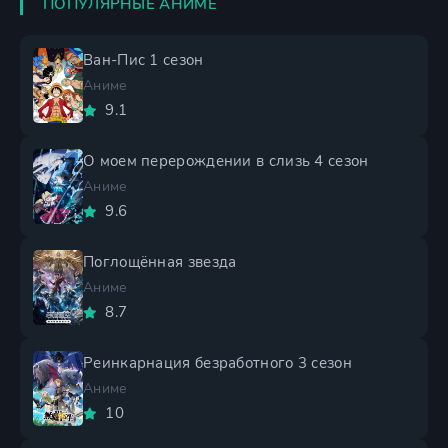
ПОПУЛЯРНЫЕ АНИМЕ
Ван-Пис 1 сезон
Аниме
9.1
О моем перерождении в слизь 4 сезон
Аниме
9.6
Поглощённая звезда
Аниме
8.7
Реинкарнация безработного 3 сезон
Аниме
10