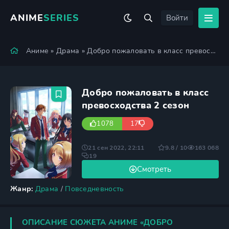
ANIME
SERIES
Войти
Аниме
»
Драма
» Добро пожаловать в класс превосходства 2 сезон
Добро пожаловать в класс
превосходства 2 сезон
1078
17
21 сен 2022, 22:11
9.8 / 10
163 068
19
Смотреть
Жанр:
Драма
/
Повседневность
ОПИСАНИЕ СЮЖЕТА АНИМЕ «ДОБРО