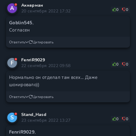
Аккерман
А
0
0
20 сентября 2022 17:32
Goblin545
,
Согласен
Ответить
Цитировать
FenriR9029
F
0
0
22 сентября 2022 09:58
Нормально он отделал там всех... Даже
шокировало))
Ответить
Цитировать
Stand_Hasd
S
0
0
23 сентября 2022 13:27
FenriR9029
,