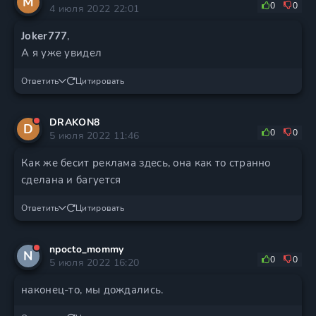
M
0
0
4 июля 2022 22:01
Joker777
,
А я уже увидел
Ответить
Цитировать
DRAKON8
D
0
0
5 июля 2022 11:46
Как же бесит реклама здесь, она как то странно
сделана и багуется
Ответить
Цитировать
npocto_mommy
N
0
0
5 июля 2022 16:20
наконец-то, мы дождались.