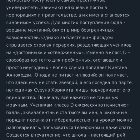
лёгкостью поступают в самые престижные
университеты, занимают ключевые посты в
корпорациях и правительстве, а их имена становятся
синонимом успеха. Для многих поступление сюда -
вершина мечтаний, билет в мир безграничных
возможностей. Однако за блестящим фасадом
скрывается строгая иерархия, разделяющая учеников
на «достойных» и «отверженных». Именно в класс D -
своеобразное гетто для проблемных, отстающих и
просто неугодных - волею случая попадает Киётака
Аянокодзи. Юноша не питает иллюзий: он понимает,
что здесь ему не стать звездой, а его соседка по парте,
нелюдимая Сузунэ Хорикита, лишь подчёркивает его
одиночество. Поначалу всё кажется не таким уж
мрачным. Ученикам класса D ежемесячно начисляют
баллы, эквивалентные ста тысячам иен, а школьные
порядки поражают либеральностью: на уроках можно
разговаривать, пользоваться телефоном и даже спать.
Создаётся впечатление, что школа - настоящий рай