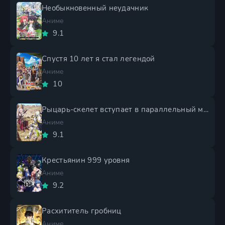
Необыкновенный неудачник
Аниме
9.1
Спустя 10 лет я стал легендой
Аниме
10
Рыцарь-скелет вступает в параллельный мир 2 сезон
Аниме
9.1
Крестьянин 999 уровня
Аниме
9.2
Расхититель гробниц
Аниме