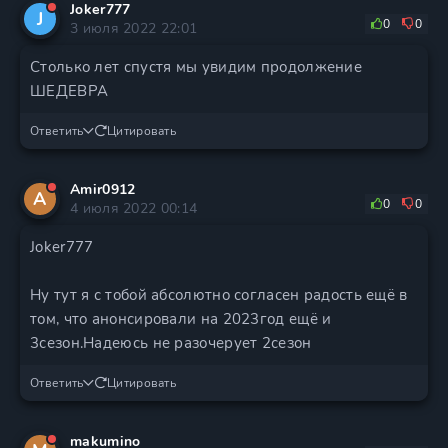
Joker777
J
0
0
3 июля 2022 22:01
Столько лет спустя мы увидим продолжение
ШЕДЕВРА
Ответить
Цитировать
Amir0912
A
0
0
4 июля 2022 00:14
Joker777
Ну тут я с тобой абсолютно согласен радость ещё в
том, что анонсировали на 2023год ещё и
3сезон.Надеюсь не разочерует 2сезон
Ответить
Цитировать
makumino