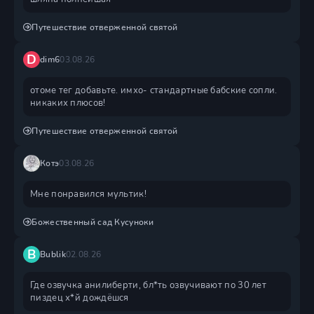
Путешествие отверженной святой
D
dim6
03.08.26
отоме тег добавьте. имхо- стандартные бабские сопли.
никаких плюсов!
Путешествие отверженной святой
Котэ
03.08.26
Мне понравился мультик!
Божественный сад Кусуноки
B
Bublik
02.08.26
Где озвучка анилиберти, бл*ть озвучивают по 30 лет
пиздец х*й дождëшся