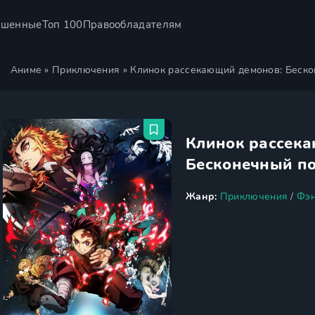
ршенные
Топ 100
Правообладателям
Аниме
»
Приключения
» Клинок рассекающий демонов: Беско
Клинок рассек
Бесконечный п
Жанр:
Приключения
/
Фэн