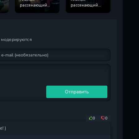
рассекающий
рассекающий
грехов:
н
демонов 4 сезон
демонов 1 сезон
Проклят
светом
и модерируются
Отправить
0
0
! )