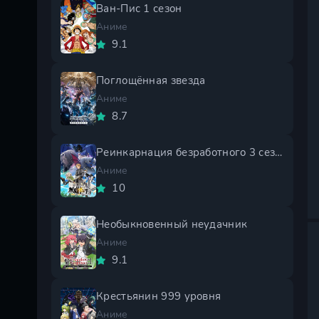
Ван-Пис 1 сезон
Аниме
9.1
Поглощённая звезда
Аниме
8.7
Реинкарнация безработного 3 сезон
Аниме
10
Необыкновенный неудачник
Аниме
9.1
Крестьянин 999 уровня
Аниме