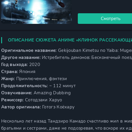
Смотреть
ОПИСАНИЕ СЮЖЕТА АНИМЕ «КЛИНОК РАССЕКАЮЩИ
Оригинальное название:
Gekijouban Kimetsu no Yaiba: Mug
Другое название:
Истребитель демонов: Бесконечный поез
Год выхода:
2020
Страна:
Япония
Жанр:
Приключения, фэнтези
Продолжительность:
~ 112 минут
Озвучивание:
Amazing Dubbing
Режиссер:
Сотодзаки Харуо
Автор оригинала:
Готогэ Коёхару
Несколько лет назад Тандзиро Камадо счастливо жил в жив
братьями и сестрами, даже не подозревая, что вскоре их 