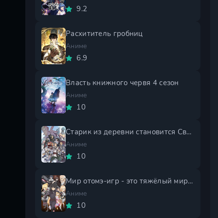
9.2
Расхититель гробниц
Аниме
6.9
Власть книжного червя 4 сезон
Аниме
10
Старик из деревни становится Святым мечом 2 сезон
Аниме
10
Мир отомэ-игр - это тяжёлый мир для мобов 2 сезон
Аниме
10