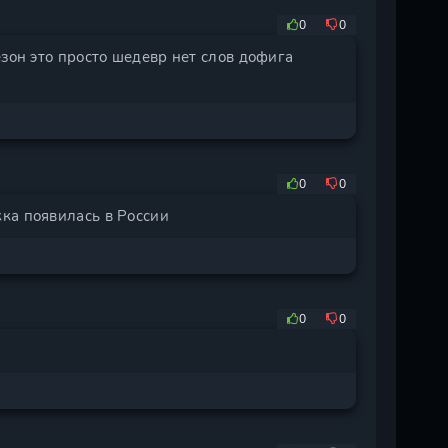
0
0
езон это просто шедевр нет слов дофига
0
0
жка появилась в России
0
0