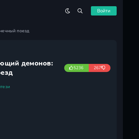
Войти
нечный поезд
ающий демонов:
5236
267
оезд
тези