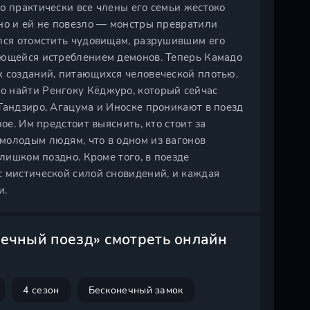
о практически все члены его семьи жестоко
но и ей не повезло — монстры превратили
ялся отомстить чудовищам, разрушившим его
ающейся истреблением демонов. Теперь Камадо
х созданий, питающихся человеческой плотью.
о найти Ренгоку Кёджуро, который сейчас
Тандзиро, Агацума и Иноске проникают в поезд
ое. Им предстоит выяснить, кто стоит за
молодым людям, что в одном из вагонов
слишком поздно. Кроме того, в поезде
с мистической силой сновидений, и каждая
и.
ечный поезд» смотреть онлайн
4 сезон
Бесконечный замок