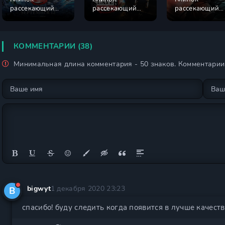
рассекающий
рассекающий
рассекающий
демонов:
демонов 2 сезон
демонов 3 сезо
Бесконечный
замок
КОММЕНТАРИИ (38)
Минимальная длина комментария - 50 знаков. Комментари
bigwyt
1 декабря 2020 23:23
B
спасибо! буду следить когда появится в лучше качестве