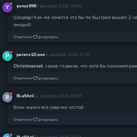
yunus998
2 декабря 2020 16:06
Y
Шедевр! Как же хочется что бы по быстрее вышел 2 с
эмоций!
Ответить
Цитировать
paranx1D.exe
4 декабря 2020 17:52
P
Christmasnet
, самое главное, что хотя бы полнометра
Ответить
Цитировать
8La9AnI
11 декабря 2020 16:49
8
блин жалко все озвучки отстой
Ответить
Цитировать