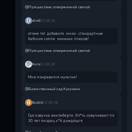
Путешествие отверженной святой
D
dim6
03.08.26
отоме тег добавьте. имхо- стандартные
бабские сопли. никаких плюсов!
Путешествие отверженной святой
Котэ
03.08.26
Мне понравился мультик!
Божественный сад Кусуноки
B
Bublik
02.08.26
Где озвучка анилиберти, бл*ть озвучивают по
30 лет пиздец х*й дождëшся