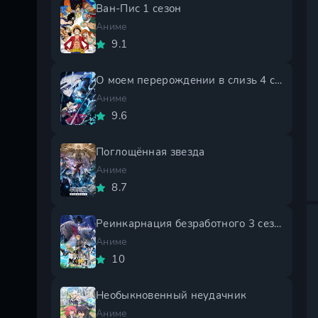
Ван-Пис 1 сезон
Аниме
9.1
О моем перерождении в слизь 4 сезон
Аниме
9.6
Поглощённая звезда
Аниме
8.7
Реинкарнация безработного 3 сезон
Аниме
10
Необыкновенный неудачник
Аниме