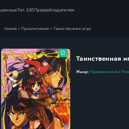
ршенные
Топ 100
Правообладателям
Аниме
»
Приключения
» Таинственная игра
Таинственная и
Жанр:
Приключения
/
Ром