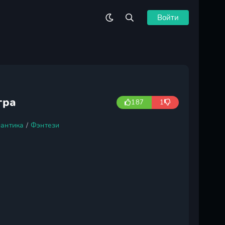
Войти
гра
187
1
антика
/
Фэнтези