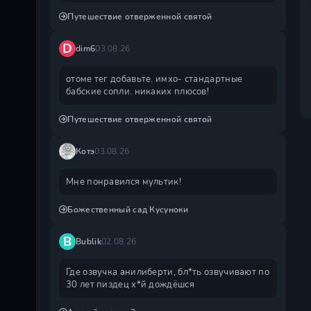
Путешествие отверженной святой
D
dim6
03.08.26
отоме тег добавьте. имхо- стандартные
бабские сопли. никаких плюсов!
Путешествие отверженной святой
Котэ
03.08.26
Мне понравился мультик!
Божественный сад Кусуноки
B
Bublik
02.08.26
Где озвучка анилиберти, бл*ть озвучивают по
30 лет пиздец х*й дождëшся