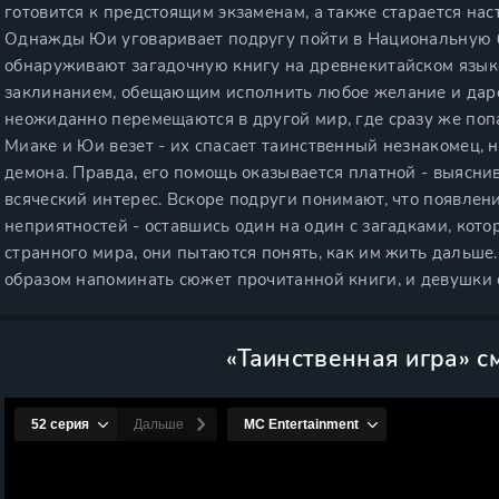
готовится к предстоящим экзаменам, а также старается на
Однажды Юи уговаривает подругу пойти в Национальную б
обнаруживают загадочную книгу на древнекитайском язык
заклинанием, обещающим исполнить любое желание и даров
неожиданно перемещаются в другой мир, где сразу же по
Миаке и Юи везет - их спасает таинственный незнакомец, 
демона. Правда, его помощь оказывается платной - выяснив,
всяческий интерес. Вскоре подруги понимают, что появле
неприятностей - оставшись один на один с загадками, котор
странного мира, они пытаются понять, как им жить дальш
образом напоминать сюжет прочитанной книги, и девушки о
«Таинственная игра» с