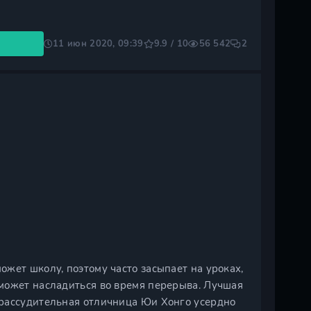
11 июн 2020, 09:39
9.9 / 10
56 542
2
жет школу, поэтому часто засыпает на уроках,
может насладиться во время перерыва. Лучшая
 рассудительная отличница Юи Хонго усердно