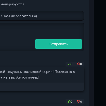
и модерируются
Отправить
0
0
ней секунды, последней серии! Последнюю
а не вырубится плеер!
0
0