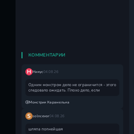
КОММЕНТАРИИ
Н
Никус
04.08.26
Одним монстром дело не ограничится - этого
следовало ожидать. Плохо дело, если
Монстрик Карамелька
S
solncevor
04.08.26
шляпа полнейшая