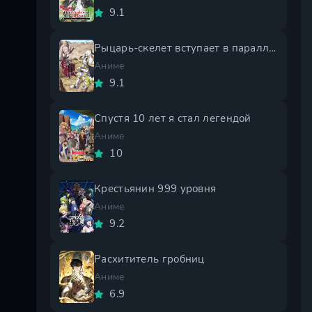
9.1
Рыцарь-скелет вступает в параллельный мир 2 сезон
Аниме
9.1
Спустя 10 лет я стал легендой
Аниме
10
Крестьянин 999 уровня
Аниме
9.2
Расхититель гробниц
Аниме
6.9