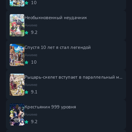
10
Необыкновенный неудачник
Аниме
9.2
Спустя 10 лет я стал легендой
Аниме
10
Рыцарь-скелет вступает в параллельный мир 2 сезон
Аниме
9.1
Крестьянин 999 уровня
Аниме
9.2