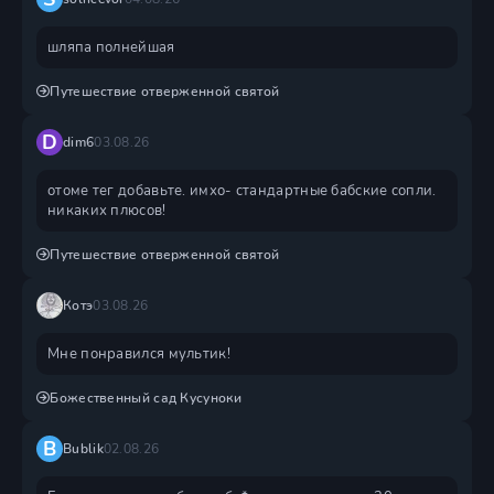
шляпа полнейшая
Путешествие отверженной святой
D
dim6
03.08.26
отоме тег добавьте. имхо- стандартные бабские сопли.
никаких плюсов!
Путешествие отверженной святой
Котэ
03.08.26
Мне понравился мультик!
Божественный сад Кусуноки
B
Bublik
02.08.26