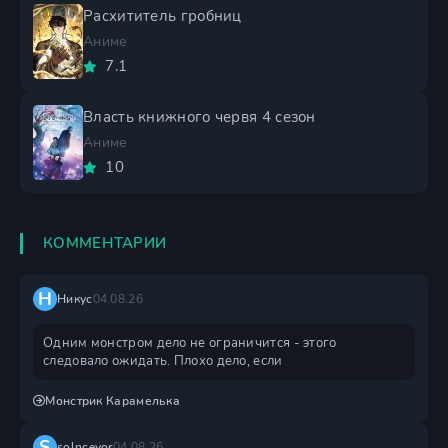
Расхититель гробниц
Аниме
7.1
Власть книжного червя 4 сезон
Аниме
10
КОММЕНТАРИИ
Н
Никус
04.08.26
Одним монстром дело не ограничится - этого
следовало ожидать. Плохо дело, если
Монстрик Карамелька
S
solncevor
04.08.26