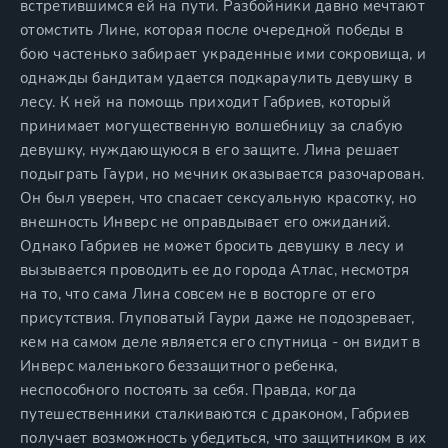
встретившимся ей на пути. Разбойники давно мечтают
отомстить Лине, которая после очередной победы в
бою частенько забирает украденные ими сокровища, и
однажды бандитам удается подкараулить девушку в
лесу. К ней на помощь приходит Габриев, который
принимает могущественную волшебницу за слабую
девушку, нуждающуюся в его защите. Лина решает
подыграть Гаури, но мечник оказывается разочарован.
Он был уверен, что спасает сексуальную красотку, но
внешность Инверс не оправдывает его ожиданий.
Однако Габриев не может бросить девушку в лесу и
вызывается проводить ее до города Атлас, несмотря
на то, что сама Лина совсем не в восторге от его
присутствия. Глуповатый Гаури даже не подозревает,
кем на самом деле является его спутница - он видит в
Инверс маленького беззащитного ребенка,
неспособного постоять за себя. Правда, когда
путешественники сталкиваются с драконом, Габриев
получает возможность убедиться, что защитником в их