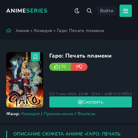
ANIME
SERIES
Войти
Аниме
»
Комедия
» Гаро: Печать пламени
Гаро: Печать пламени
170
9
27 июн 2020, 15:48
9.5 / 10
73 078
2
Смотреть
Жанр:
Комедия
/
Приключения
/
Фэнтези
ОПИСАНИЕ СЮЖЕТА АНИМЕ «ГАРО: ПЕЧАТЬ