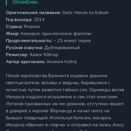
ПЛАМЕНИ»
Оригинальное название:
Garo: Honoo no Kokuin
Год выхода:
2014
Страна:
Япония
Жанр:
Комедия, приключения, фэнтези
Продолжительность:
~ 25 минут серия
Русская озвучка:
Дублированный
Режиссер:
Хаяси Юйтир
Автор оригинала:
Амэмия Кэйта
Покой королевства Валианте издавна хранили
светлые витязи, волхвы и ведьмы, боровшиеся с
нечистью путем развития тайных сил. Однажды волхв
Мендоса поддался искушению и сам стал монстром.
Изгоняя призванных им же демонов, отступник вошел
в доверие к королю Фернандо и начал охоту на
бывших товарищей. Используя болезнь монарха,
Мендоса обвинил в «порче» и отправил на казнь Анну