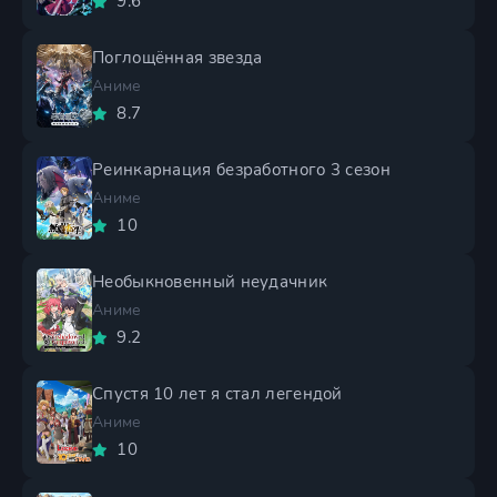
9.6
Поглощённая звезда
Аниме
8.7
Реинкарнация безработного 3 сезон
Аниме
10
Необыкновенный неудачник
Аниме
9.2
Спустя 10 лет я стал легендой
Аниме
10