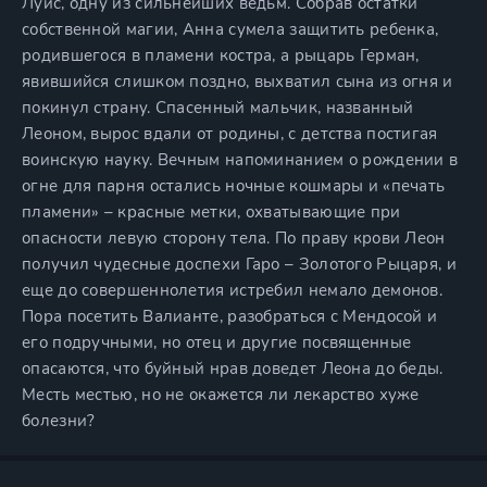
Луис, одну из сильнейших ведьм. Собрав остатки
собственной магии, Анна сумела защитить ребенка,
родившегося в пламени костра, а рыцарь Герман,
явившийся слишком поздно, выхватил сына из огня и
покинул страну. Спасенный мальчик, названный
Леоном, вырос вдали от родины, с детства постигая
воинскую науку. Вечным напоминанием о рождении в
огне для парня остались ночные кошмары и «печать
пламени» – красные метки, охватывающие при
опасности левую сторону тела. По праву крови Леон
получил чудесные доспехи Гаро – Золотого Рыцаря, и
еще до совершеннолетия истребил немало демонов.
Пора посетить Валианте, разобраться с Мендосой и
его подручными, но отец и другие посвященные
опасаются, что буйный нрав доведет Леона до беды.
Месть местью, но не окажется ли лекарство хуже
болезни?