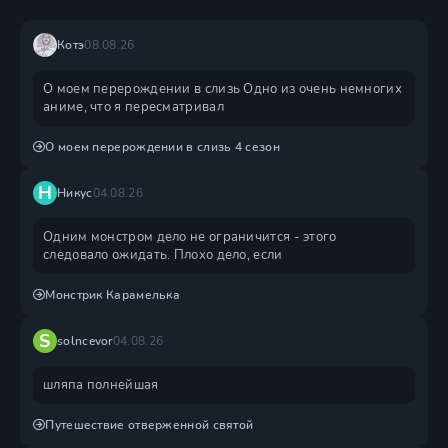
Котэ
08.08.26
О моем перерождении в слизь Одно из очень немногих
аниме, что я пересматривал
О моем перерождении в слизь 4 сезон
Н
Никус
04.08.26
Одним монстром дело не ограничится - этого
следовало ожидать. Плохо дело, если
Монстрик Карамелька
S
solncevor
04.08.26
шляпа полнейшая
Путешествие отверженной святой