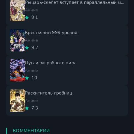
Рыцарь-скелет вступает в параллельный мир 2 сезон
Аниме
9.1
Крестьянин 999 уровня
Аниме
9.2
Цугаи загробного мира
Аниме
10
Расхититель гробниц
Аниме
7.3
КОММЕНТАРИИ