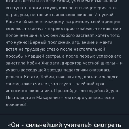
любить детей и со всей силой, умением и смекалкой
выступать против скуки, косности и лицемерия, что
царят, увы, не только в японских школах! И пускай
Кагами объясняет каждому встречному свой принцип
«делаю, что хочу» - парень просто забыл, что наш мир
полон женщин, а уж они любого заставят хотеть того,
что нужно! Верный поклонник игр, аниме и манги
встал на трудовую стезю после настоятельной
просьбы младшей сестры, а после первых успехов его
заметила Коёми Хиираги, директор частной школы – и
участь восходящей звезды педагогики оказалась
решена. Кстати, Коёми, взявшая под крыло молодого
сэнсэя, тоже считает, что скука – злейший враг
японского школьника. Превзойдет ли подобный дуэт
Песталоцци и Макаренко – мы скоро узнаем… если
доживем!
«Он - сильнейший учитель!» смотреть