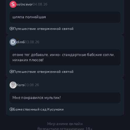
S
solncevor
04.08.26
шляпа полнейшая
Путешествие отверженной святой
D
dim6
03.08.26
отоме тег добавьте. имхо- стандартные бабские сопли.
никаких плюсов!
Путешествие отверженной святой
Котэ
03.08.26
Мне понравился мультик!
Божественный сад Кусуноки
Мир аниме онлайн
Возрастное ограничение 18+