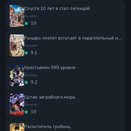
Спустя 10 лет я стал легендой
Аниме
10
Рыцарь-скелет вступает в параллельный мир 2 сезон
Аниме
9.1
Крестьянин 999 уровня
Аниме
9.2
Цугаи загробного мира
Аниме
10
Расхититель гробниц