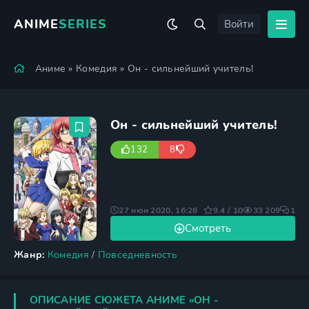
ANIME
SERIES
Войти
Аниме
»
Комедия
» Он - сильнейший учитель!
Он - сильнейший учитель!
132
8
27 июн 2020, 16:26
9.4 / 10
33 209
1
Смотреть
Жанр:
Комедия
/
Повседневность
ОПИСАНИЕ СЮЖЕТА АНИМЕ «ОН -