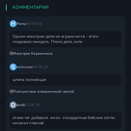
КОММЕНТАРИИ
Н
Никус
04.08.26
Одним монстром дело не ограничится - этого
следовало ожидать. Плохо дело, если
Монстрик Карамелька
S
solncevor
04.08.26
шляпа полнейшая
Путешествие отверженной святой
D
dim6
03.08.26
отоме тег добавьте. имхо- стандартные бабские сопли.
никаких плюсов!