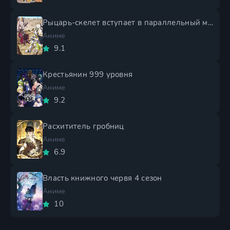
Рыцарь-скелет вступает в параллельный мир 2 сезон
Аниме
9.1
Крестьянин 999 уровня
Аниме
9.2
Расхититель гробниц
Аниме
6.9
Власть книжного червя 4 сезон
Аниме
10