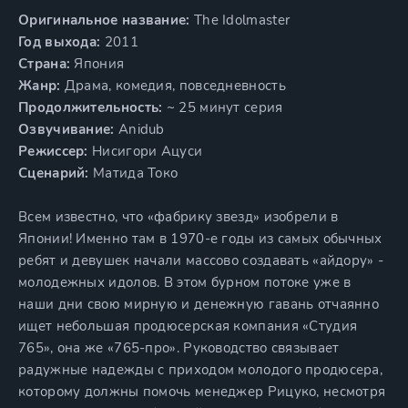
Оригинальное название:
The Idolmaster
Год выхода:
2011
Страна:
Япония
Жанр:
Драма, комедия, повседневность
Продолжительность:
~ 25 минут серия
Озвучивание:
Anidub
Режиссер:
Нисигори Ацуси
Сценарий:
Матида Токо
Всем известно, что «фабрику звезд» изобрели в
Японии! Именно там в 1970-е годы из самых обычных
ребят и девушек начали массово создавать «айдору» -
молодежных идолов. В этом бурном потоке уже в
наши дни свою мирную и денежную гавань отчаянно
ищет небольшая продюсерская компания «Студия
765», она же «765-про». Руководство связывает
радужные надежды с приходом молодого продюсера,
которому должны помочь менеджер Рицуко, несмотря