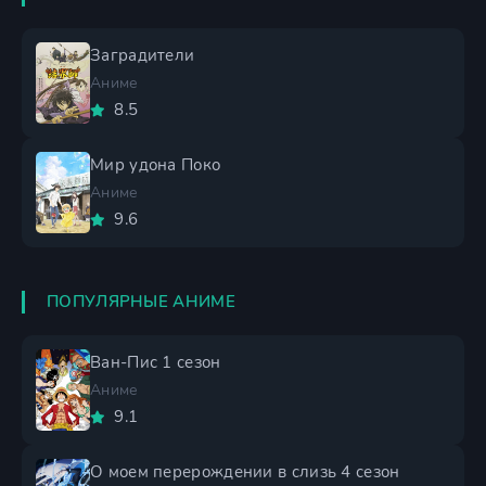
Заградители
Аниме
8.5
Мир удона Поко
Аниме
9.6
ПОПУЛЯРНЫЕ АНИМЕ
Ван-Пис 1 сезон
Аниме
9.1
О моем перерождении в слизь 4 сезон