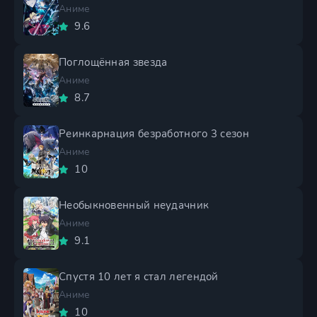
Аниме
9.6
Поглощённая звезда
Аниме
8.7
Реинкарнация безработного 3 сезон
Аниме
10
Необыкновенный неудачник
Аниме
9.1
Спустя 10 лет я стал легендой
Аниме
10