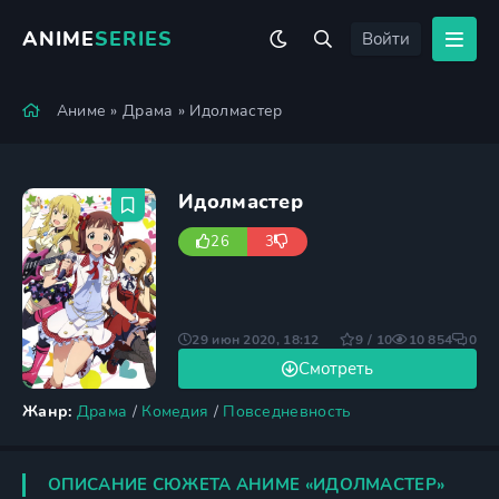
ANIME
SERIES
Войти
Аниме
»
Драма
» Идолмастер
Идолмастер
26
3
29 июн 2020, 18:12
9 / 10
10 854
0
Смотреть
Жанр:
Драма
/
Комедия
/
Повседневность
ОПИСАНИЕ СЮЖЕТА АНИМЕ «ИДОЛМАСТЕР»