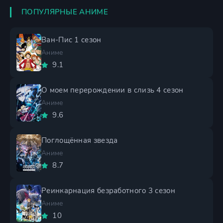
ПОПУЛЯРНЫЕ АНИМЕ
Ван-Пис 1 сезон
Аниме
9.1
О моем перерождении в слизь 4 сезон
Аниме
9.6
Поглощённая звезда
Аниме
8.7
Реинкарнация безработного 3 сезон
Аниме
10