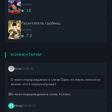
Аниме
10
Расхититель гробниц
Аниме
7.3
КОММЕНТАРИИ
Котэ
08.08.26
О моем перерождении в слизь Одно из очень немногих
аниме, что я пересматривал
О моем перерождении в слизь 4 сезон
Н
Никус
04.08.26