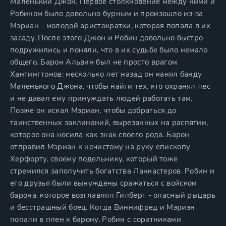
Маленький Джон. Первое столкновение между ними и
Робином было довольно бурным и произошло из-за
Мэриан - молодой аристократки, которая попала в их
засаду. После этого Джон и Робин довольно быстро
подружились и поняли, что в их судьбе было немало
общего. Барон Альвин был не просто врагом
Хантингтонов: несколько лет назад он нанял банду
Маленького Джона, чтобы найти тех, кто охранял лес
и не давал ему принуждать людей работать там.
Позже он искал Мэриан, чтобы добраться до
таинственных заклинаний, вырезанных на распятии,
которое она носила как знак своего рода. Барон
отправил Мэриан к нечистому на руку епископу
Херфорту, своему подельнику, который тоже
стремился заполучить богатства Ланкастеров. Робин и
его друзья были вынуждены сражаться с войском
барона, которое возглавлял Гилберт - опасный рыцарь
и бесстрашный боец. Когда Виннифред и Мэриэн
попали в плен к барону, Робин с соратниками