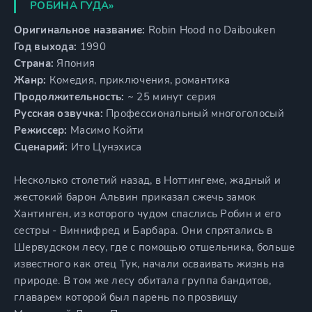
РОБИНА ГУДА»
Оригинальное название:
Robin Hood no Daibouken
Год выхода:
1990
Страна:
Япония
Жанр:
Комедия, приключения, романтика
Продолжительность:
~ 25 минут серия
Русская озвучка:
Профессиональный многоголосый
Режиссер:
Масимо Койти
Сценарий:
Ито Цунэхиса
Несколько столетий назад, в Ноттингеме, жадный и
жестокий барон Альвин приказал сжечь замок
Хантинген, из которого чудом спаслись Робин и его
сестры - Виннифред и Барбара. Они спрятались в
Шервудском лесу, где с помощью отшельника, больше
известного как отец Тук, начали осваивать жизнь на
природе. В том же лесу обитала группа бандитов,
главарем которой был парень по прозвищу