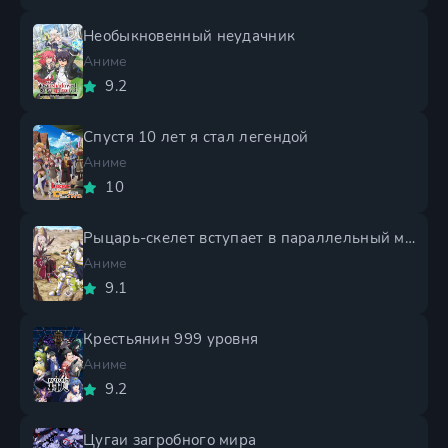
Необыкновенный неудачник
Аниме
9.2
Спустя 10 лет я стал легендой
Аниме
10
Рыцарь-скелет вступает в параллельный мир 2 сезон
Аниме
9.1
Крестьянин 999 уровня
Аниме
9.2
Цугаи загробного мира