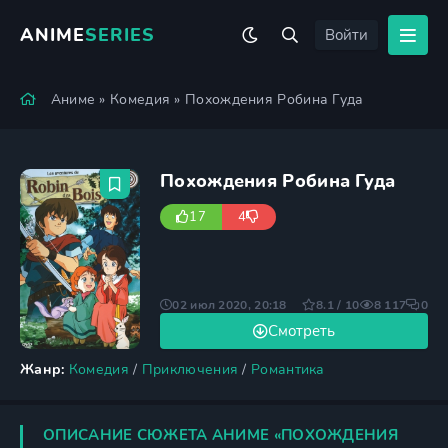
ANIME
SERIES
Войти
Аниме
»
Комедия
» Похождения Робина Гуда
Похождения Робина Гуда
17
4
02 июл 2020, 20:18
8.1 / 10
8 117
0
Смотреть
Жанр:
Комедия
/
Приключения
/
Романтика
ОПИСАНИЕ СЮЖЕТА АНИМЕ «ПОХОЖДЕНИЯ