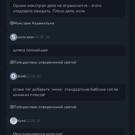
Одним монстром дело не ограничится - этого
следовало ожидать. Плохо дело, если
Монстрик Карамелька
S
solncevor
04.08.26
шляпа полнейшая
Путешествие отверженной святой
D
dim6
03.08.26
отоме тег добавьте. имхо- стандартные бабские сопли.
никаких плюсов!
Путешествие отверженной святой
Котэ
03.08.26
Мне понравился мультик!