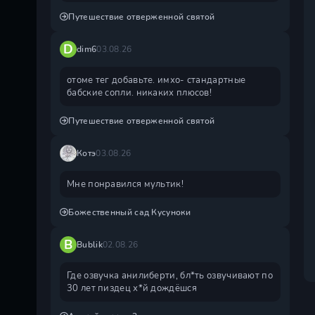
Путешествие отверженной святой
D
dim6
03.08.26
отоме тег добавьте. имхо- стандартные
бабские сопли. никаких плюсов!
Путешествие отверженной святой
Котэ
03.08.26
Мне понравился мультик!
Божественный сад Кусуноки
B
Bublik
02.08.26
Где озвучка анилиберти, бл*ть озвучивают по
30 лет пиздец х*й дождëшся