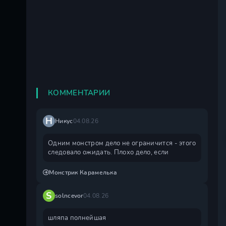
КОММЕНТАРИИ
Н
Никус
04.08.26
Одним монстром дело не ограничится - этого
следовало ожидать. Плохо дело, если
Монстрик Карамелька
S
solncevor
04.08.26
шляпа полнейшая