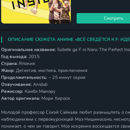
Смотреть
ОПИСАНИЕ СЮЖЕТА АНИМЕ «ВСЁ СВЕДЁТСЯ К F: И
Оригинальное название:
Subete ga F ni Naru: The Perfect Ins
Год выхода:
2015
Страна:
Япония
Жанр:
Детектив, мистика, приключения
Продолжительность:
~ 25 минут серия
Озвучивание:
Anidub
Режиссер:
Камбэ Мамору
Автор оригинала:
Мори Хироси
Молодой профессор Сохэй Сайкава любит размышлять о см
наблюдениями с первокурсницей Моэ Нишиносоно, несмотря
понимает, о чем он говорит. Моэ искренне восхищается сво