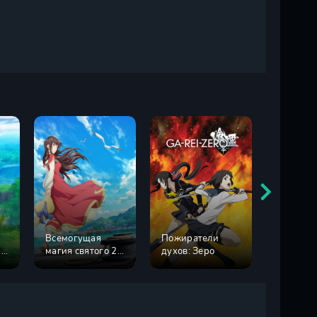
Всемогущая
Пожиратели
Медуза 
1
магия святого 2
духов: Зеро
плавать 
сезон