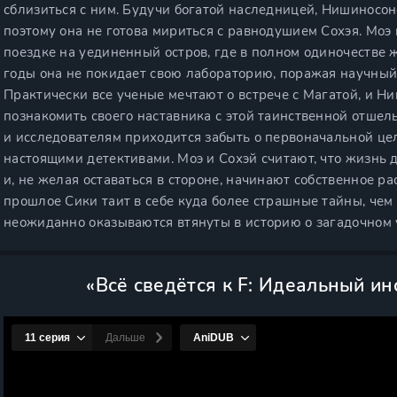
сблизиться с ним. Будучи богатой наследницей, Нишиносоно
поэтому она не готова мириться с равнодушием Сохэя. Моэ
поездке на уединенный остров, где в полном одиночестве 
годы она не покидает свою лабораторию, поражая научны
Практически все ученые мечтают о встрече с Магатой, и Ни
познакомить своего наставника с этой таинственной отшель
и исследователям приходится забыть о первоначальной цел
настоящими детективами. Моэ и Сохэй считают, что жизнь 
и, не желая оставаться в стороне, начинают собственное ра
прошлое Сики таит в себе куда более страшные тайны, чем
неожиданно оказываются втянуты в историю о загадочном 
«Всё сведётся к F: Идеальный и