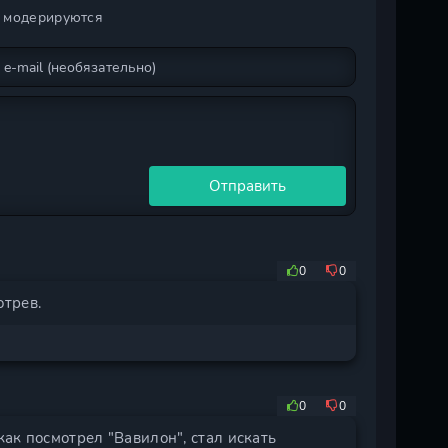
и модерируются
Отправить
0
0
отрев.
0
0
как посмотрел "Вавилон", стал искать