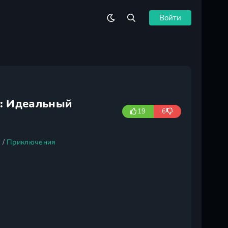
Войти
F: Идеальный
19
6
а
/
Приключения