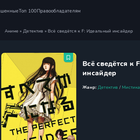
ршенные
Топ 100
Правообладателям
Аниме
»
Детектив
» Всё сведётся к F: Идеальный инсайдер
Всё сведётся к 
инсайдер
Жанр:
Детектив
/
Мистик