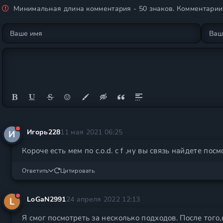
Минимальная длина комментария - 50 знаков. Комментари
Игорь228
11 мая 2021 06:25
И
Короче есть мем по c.o.d. с f ,ну вы связь найдете посм
Ответить
Цитировать
LoGaN2991
24 апреля 2022 12:13
L
Я смог посмотреть за несколько подходов. После того,