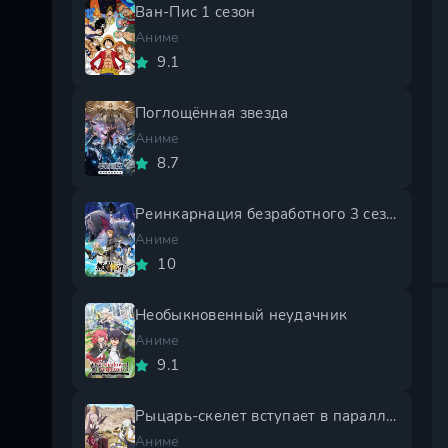
Ван-Пис 1 сезон
Аниме
9.1
Поглощённая звезда
Аниме
8.7
Реинкарнация безработного 3 сезон
Аниме
10
Необыкновенный неудачник
Аниме
9.1
Рыцарь-скелет вступает в параллельный мир 2 сезон
Аниме