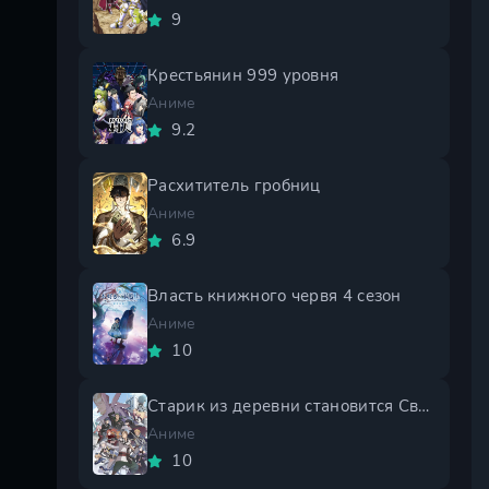
9
Крестьянин 999 уровня
Аниме
9.2
Расхититель гробниц
Аниме
6.9
Власть книжного червя 4 сезон
Аниме
10
Старик из деревни становится Святым мечом 2 сезон
Аниме
10