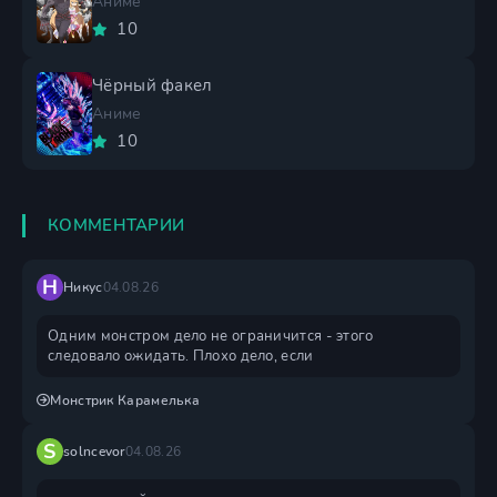
Аниме
10
Чёрный факел
Аниме
10
КОММЕНТАРИИ
Н
Никус
04.08.26
Одним монстром дело не ограничится - этого
следовало ожидать. Плохо дело, если
Монстрик Карамелька
S
solncevor
04.08.26