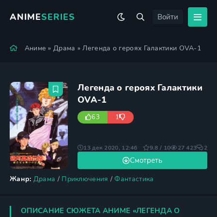
ANIME
SERIES
Войти
Аниме
»
Драма
» Легенда о героях Галактики OVA-1
Легенда о героях Галактики
OVA-1
63
1
13 дек 2020, 12:46
9.8 / 10
27 423
2
Смотреть
Жанр:
Драма
/
Приключения
/
Фантастика
ОПИСАНИЕ СЮЖЕТА АНИМЕ «ЛЕГЕНДА О