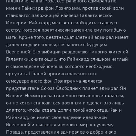
Галактике. Анна-Роза, сестра юного адмирала по
имени Райнхард фон Лоэнграмм, против своей воли
становится заложницей кайзера Галактической
Империи. Райнхард мечтает освободить старшую
сестру, которая практически заменила ему погибшую
мать. Кроме того, девятнадцатилетний адмирал имеет
далеко идущие планы, связанные с будущим
Вселенной. Его амбиции раздражают многих жителей
Галактики, считающих, что Райнхард слишком наглый
и самонадеянный юноша, которого необходимо
проучить. Полной противоположностью
самоуверенного фон Лоэнграмма является
представитель Союза Свободных планет адмирал Ян
Вэньли. Несмотря на свои многочисленные таланты,
он не хотел становиться военным и сделал это лишь
для того, чтобы отдать долги покойного отца. Как и
Райнхард, он имеет свое видение идеальной
Вселенной и пытается изменить мир к лучшему.
Правда, представления адмиралов о добре и зле