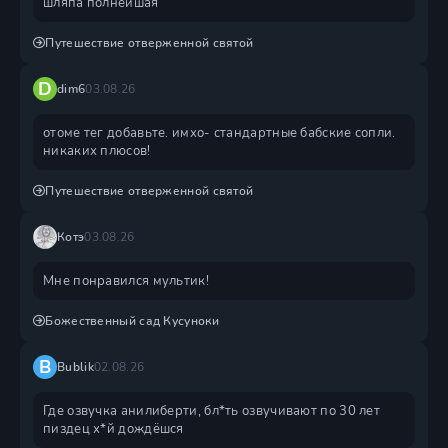
шляпа полнейшая
Путешествие отверженной святой
D
dim6
03.08.26
отоме тег добавьте. имхо- стандартные бабские сопли.
никаких плюсов!
Путешествие отверженной святой
Котэ
03.08.26
Мне понравился мультик!
Божественный сад Кусуноки
B
Bublik
02.08.26
Где озвучка анилиберти, бл*ть озвучивают по 30 лет
пиздец х*й дождëшся