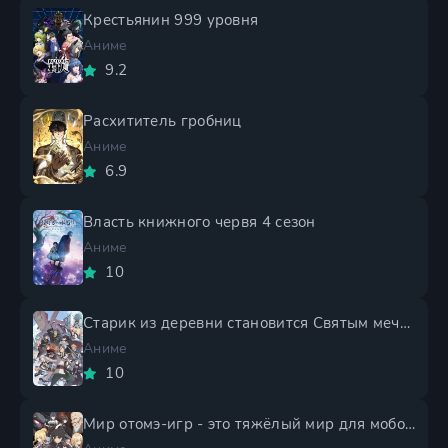
Крестьянин 999 уровня
Аниме
9.2
Расхититель гробниц
Аниме
6.9
Власть книжного червя 4 сезон
Аниме
10
Старик из деревни становится Святым мечом 2 сезон
Аниме
10
Мир отомэ-игр - это тяжёлый мир для мобов 2 сезон