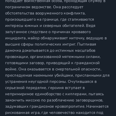
попадает воинственная особа, проходящая службу в
пограничном ведомстве. Она расследует
обстоятельства вооруженного конфликта,
произошедшего на границе, где сталкиваются
интересы южных и северных обитателей. Ведя
запутанное следствие о причинах кровавого
инцидента, майор обнаруживает ниточку, ведущую в
высшие сферы политических интриг. Пытливая
дамочка докапывается до истинных масштабов
провокации, организованной мятежными силами,
готовящими заговор, приводящий к гражданской
войне. Она оказывается в смертельной опасности,
преследуемая наемными убийцами, присланными для
устранения неугодной персоны. Очутившаяся в
серьезной переделке, героиня вступает в
непримиримое единоборство с киллерами, пытаясь
закончить миссию по разоблачению заговорщиков,
задумавших грандиозное кровопролитие. Начинается
рискованная игра, где человечество находится под