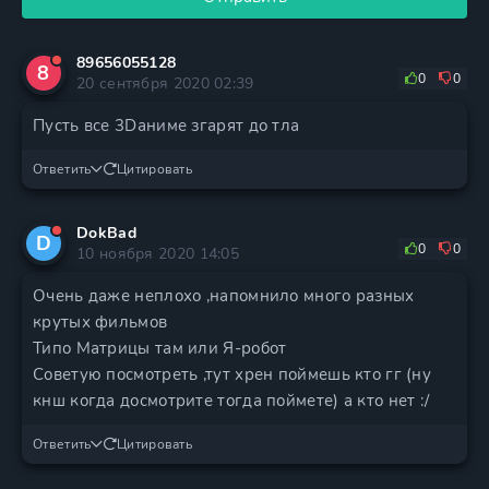
89656055128
8
0
0
20 сентября 2020 02:39
Пусть все 3Dаниме згарят до тла
Ответить
Цитировать
DokBad
D
0
0
10 ноября 2020 14:05
Очень даже неплохо ,напомнило много разных
крутых фильмов
Типо Матрицы там или Я-робот
Советую посмотреть ,тут хрен поймешь кто гг (ну
кнш когда досмотрите тогда поймете) а кто нет :/
Ответить
Цитировать