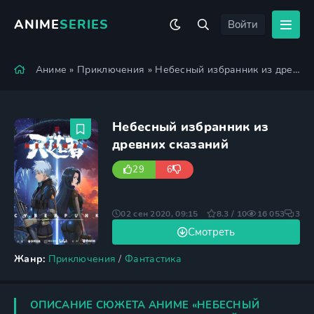
ANIME
SERIES
Войти
Аниме
»
Приключения
» Небесный избранник из древних сказаний
Небесный избранник из
древних сказаний
29
6
02 сен 2020, 09:15
8.3 / 10
16 053
3
Смотреть
Жанр:
Приключения
/
Фантастика
ОПИСАНИЕ СЮЖЕТА АНИМЕ «НЕБЕСНЫЙ