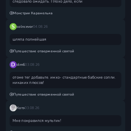
следовало ожидать. Плохо дело, если
Монстрик Карамелька
S
solncevor
04.08.26
шляпа полнейшая
Путешествие отверженной святой
D
dim6
03.08.26
отоме тег добавьте. имхо- стандартные бабские сопли.
никаких плюсов!
Путешествие отверженной святой
Котэ
03.08.26
Мне понравился мультик!