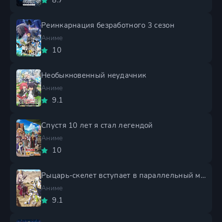
8.7
Реинкарнация безработного 3 сезон
Аниме
10
Необыкновенный неудачник
Аниме
9.1
Спустя 10 лет я стал легендой
Аниме
10
Рыцарь-скелет вступает в параллельный мир 2 сезон
Аниме
9.1