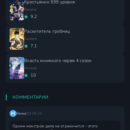
Крестьянин 999 уровня
Аниме
9.2
Расхититель гробниц
Аниме
7.1
Власть книжного червя 4 сезон
Аниме
10
КОММЕНТАРИИ
Н
Никус
04.08.26
Одним монстром дело не ограничится - этого