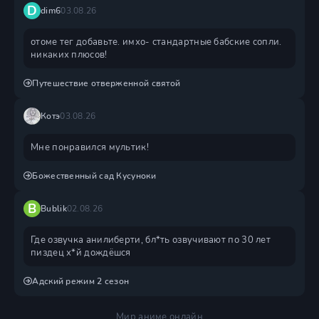
D
dim6
03.08.26
отоме тег добавьте. имхо- стандартные бабские сопли.
никаких плюсов!
Путешествие отверженной святой
Котэ
03.08.26
Мне понравился мультик!
Божественный сад Кусуноки
B
Bublik
02.08.26
Где озвучка анилиберти, бл*ть озвучивают по 30 лет
пиздец х*й дождëшся
Адский режим 2 сезон
Мир аниме онлайн