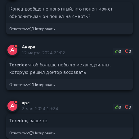
Конец вообще не понятный, кто понел может
объяснить,зач он пошел на смерть?
Ответить
Цитировать
Акира
А
0
0
12 марта 2024 21:02
Teredex
чтоб больше небыло мехагодзиллы,
которую решил доктор восоздать
Ответить
Цитировать
арс
А
0
0
2 мая 2024 19:24
Teredex
, ваще хз
Ответить
Цитировать