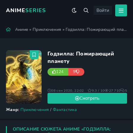
ANIME
SERIES
Войти
Аниме
»
Приключения
» Годзилла: Пожирающий планету
Годзилла: Пожирающий
планету
124
9
08 сен 2020, 22:02
9.3 / 10
27 710
5
Смотреть
Жанр:
Приключения
/
Фантастика
ОПИСАНИЕ СЮЖЕТА АНИМЕ «ГОДЗИЛЛА: