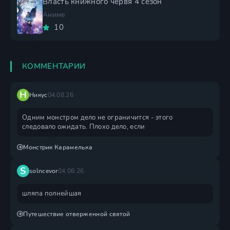
Власть книжного червя 4 сезон
Аниме
10
КОММЕНТАРИИ
Н
Никус
04.08.26
Одним монстром дело не ограничится - этого
следовало ожидать. Плохо дело, если
Монстрик Карамелька
S
solncevor
04.08.26
шляпа полнейшая
Путешествие отверженной святой