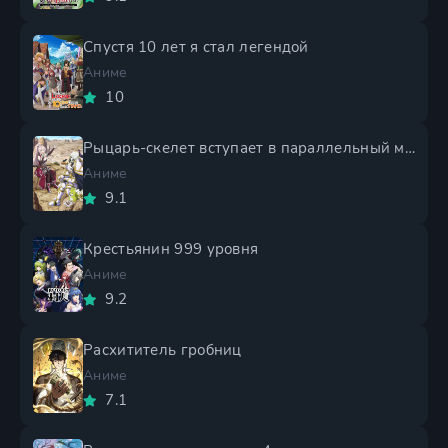
Спустя 10 лет я стал легендой
Аниме
10
Рыцарь-скелет вступает в параллельный мир 2 сезон
Аниме
9.1
Крестьянин 999 уровня
Аниме
9.2
Расхититель гробниц
Аниме
7.1