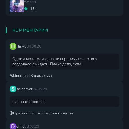
Аниме
10
КОММЕНТАРИИ
Н
Никус
04.08.26
Одним монстром дело не ограничится - этого
следовало ожидать. Плохо дело, если
Монстрик Карамелька
S
solncevor
04.08.26
шляпа полнейшая
Путешествие отверженной святой
D
dim6
03.08.26