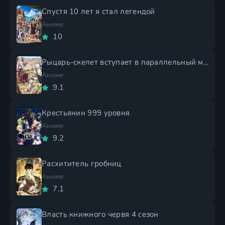
Спустя 10 лет я стал легендой
Аниме
10
Рыцарь-скелет вступает в параллельный мир 2 сезон
Аниме
9.1
Крестьянин 999 уровня
Аниме
9.2
Расхититель гробниц
Аниме
7.1
Власть книжного червя 4 сезон