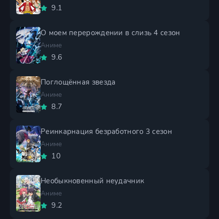
9.1
О моем перерождении в слизь 4 сезон
Аниме
9.6
Поглощённая звезда
Аниме
8.7
Реинкарнация безработного 3 сезон
Аниме
10
Необыкновенный неудачник
Аниме
9.2