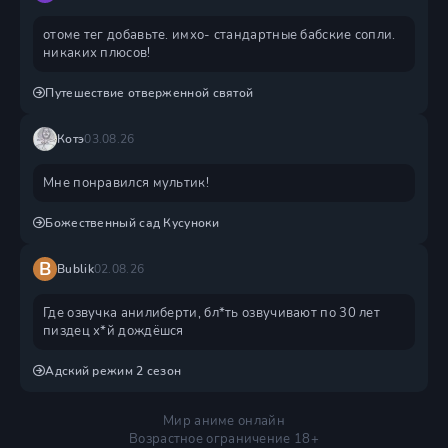
отоме тег добавьте. имхо- стандартные бабские сопли.
никаких плюсов!
Путешествие отверженной святой
Котэ
03.08.26
Мне понравился мультик!
Божественный сад Кусуноки
B
Bublik
02.08.26
Где озвучка анилиберти, бл*ть озвучивают по 30 лет
пиздец х*й дождëшся
Адский режим 2 сезон
Мир аниме онлайн
Возрастное ограничение 18+