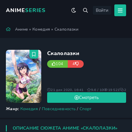
ANIME
SERIES
Войти
Аниме
»
Комедия
» Скалолазки
Скалолазки
104
4
21 дек 2020, 16:41
9.6 / 10
19 521
2
Смотреть
Жанр:
Комедия
/
Повседневность
/
Спорт
ОПИСАНИЕ СЮЖЕТА АНИМЕ «СКАЛОЛАЗКИ»