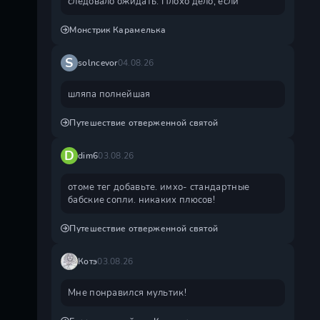
следовало ожидать. Плохо дело, если
Монстрик Карамелька
S
solncevor
04.08.26
шляпа полнейшая
Путешествие отверженной святой
D
dim6
03.08.26
отоме тег добавьте. имхо- стандартные
бабские сопли. никаких плюсов!
Путешествие отверженной святой
Котэ
03.08.26
Мне понравился мультик!