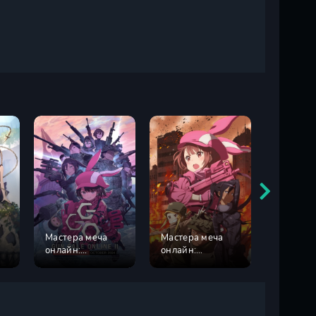
Мастера меча
Мастера меча
онлайн:
онлайн:
Одуванч
Альтернативная
Альтернативная
призрачная пуля
призрачная пуля
2 сезон
1 сезон