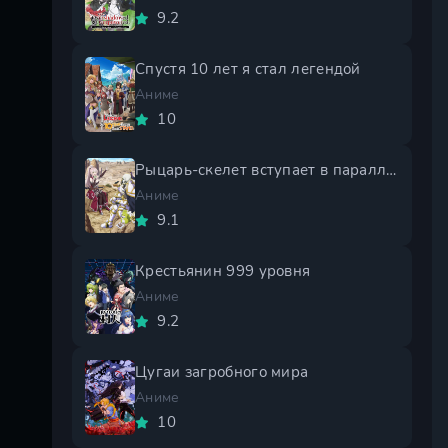
9.2
Спустя 10 лет я стал легендой
Аниме
10
Рыцарь-скелет вступает в параллельный мир 2 сезон
Аниме
9.1
Крестьянин 999 уровня
Аниме
9.2
Цугаи загробного мира
Аниме
10