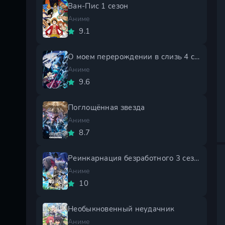
Ван-Пис 1 сезон
Аниме
9.1
О моем перерождении в слизь 4 сезон
Аниме
9.6
Поглощённая звезда
Аниме
8.7
Реинкарнация безработного 3 сезон
Аниме
10
Необыкновенный неудачник
Аниме