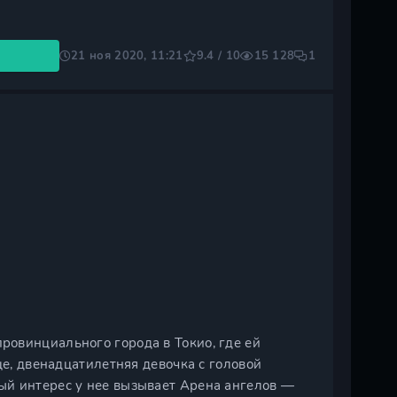
21 ноя 2020, 11:21
9.4 / 10
15 128
1
овинциального города в Токио, где ей
це, двенадцатилетняя девочка с головой
ый интерес у нее вызывает Арена ангелов —