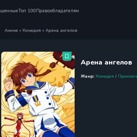
ршенные
Топ 100
Правообладателям
Аниме
»
Комедия
» Арена ангелов
Арена ангелов
Жанр:
Комедия
/
Приключ