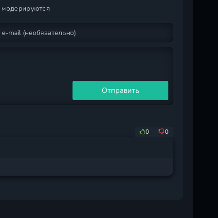
и модерируются
Отправить
0
0