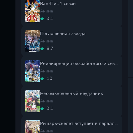
Ван-Пис 1 сезон
Аниме
9.1
Поглощённая звезда
Аниме
8.7
Реинкарнация безработного 3 сезон
Аниме
10
Необыкновенный неудачник
Аниме
9.1
Рыцарь-скелет вступает в параллельный мир 2 сезон
Аниме