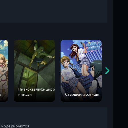
й
Низкоквалифицированный
Цветочк
н
ниндзя
Старшеклассницы
ягодок
и модерируются