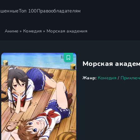
ршенные
Топ 100
Правообладателям
Аниме
»
Комедия
» Морская академия
Морская акаде
Жанр:
Комедия
/
Приключ