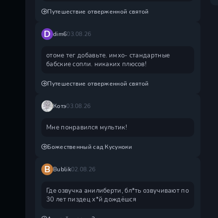
Путешествие отверженной святой
D
dim6
03.08.26
отоме тег добавьте. имхо- стандартные
бабские сопли. никаких плюсов!
Путешествие отверженной святой
Котэ
03.08.26
Мне понравился мультик!
Божественный сад Кусуноки
B
Bublik
02.08.26
Где озвучка анилиберти, бл*ть озвучивают по
30 лет пиздец х*й дождëшся