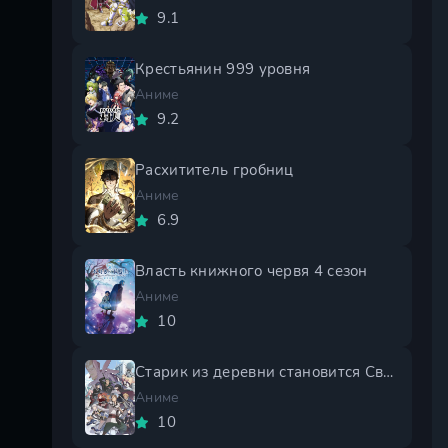
9.1
Крестьянин 999 уровня
Аниме
9.2
Расхититель гробниц
Аниме
6.9
Власть книжного червя 4 сезон
Аниме
10
Старик из деревни становится Святым мечом 2 сезон
Аниме
10