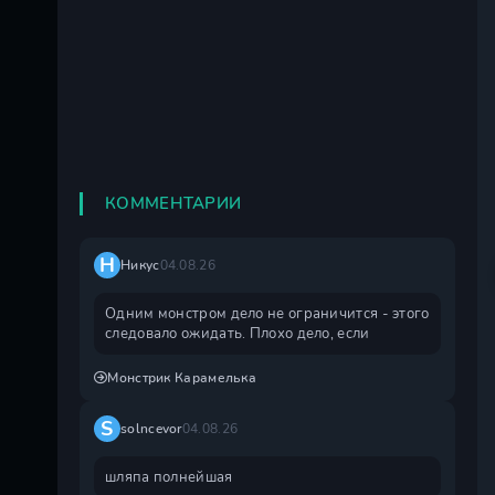
КОММЕНТАРИИ
Н
Никус
04.08.26
Одним монстром дело не ограничится - этого
следовало ожидать. Плохо дело, если
Монстрик Карамелька
S
solncevor
04.08.26
шляпа полнейшая