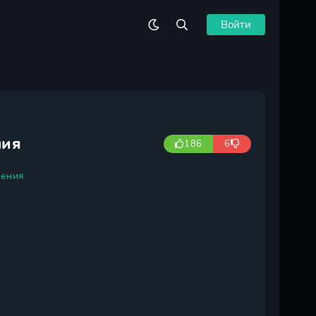
Войти
мия
186
6
ения