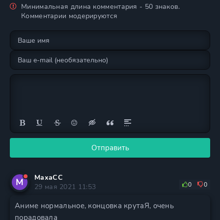
Минимальная длина комментария - 50 знаков.
Комментарии модерируются
Отправить
MaxaCC
M
0
0
29 мая 2021 11:53
Аниме нормальное, концовка крутаЯ, очень
порадовала