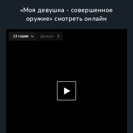
«Моя девушка - совершенное
оружие» смотреть онлайн