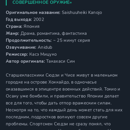
СОВЕРШЕННОЕ ОРУЖИЕ»
Оригинальное название:
Saishuuheiki Kanojo
Год выхода:
2002
Страна:
Япония
Жанр:
Драма, романтика, фантастика
Продолжительность:
~ 25 минут серия
Озвучивание:
Anidub
Режиссер:
Касэ Мицуко
Автор оригинала:
Такахаси Син
Старшеклассники Сюдзи и Чисе живут в маленьком
городке на острове Хоккайдо, в одночасье
оказавшимся в эпицентре военных действий. Токио и
Осаку уже бомбили, и правительство Японии делает
все для того, чтобы дать отпор вражеским силам.
Несмотря на то, что каждый день может стать для них
последним, подростков волнуют совсем другие
проблемы. Спортсмен Сюдзи не сразу понял, что