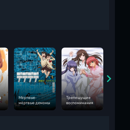
а
Мёртвые-
Трепещущие
Беспоко
мёртвые демоны
воспоминания
сердца