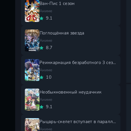
Ван-Пис 1 сезон
Аниме
9.1
Поглощённая звезда
Аниме
8.7
Реинкарнация безработного 3 сезон
Аниме
10
Необыкновенный неудачник
Аниме
9.1
Рыцарь-скелет вступает в параллельный мир 2 сезон
Аниме