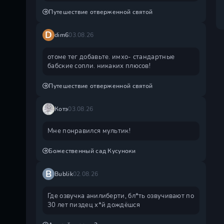
Путешествие отверженной святой
D
dim6
03.08.26
отоме тег добавьте. имхо- стандартные
бабские сопли. никаких плюсов!
Путешествие отверженной святой
Котэ
03.08.26
Мне понравился мультик!
Божественный сад Кусуноки
B
Bublik
02.08.26
Где озвучка анилиберти, бл*ть озвучивают по
30 лет пиздец х*й дождëшся