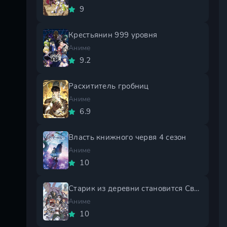
9
Крестьянин 999 уровня
Аниме
9.2
Расхититель гробниц
Аниме
6.9
Власть книжного червя 4 сезон
Аниме
10
Старик из деревни становится Святым мечом 2 сезон
Аниме
10