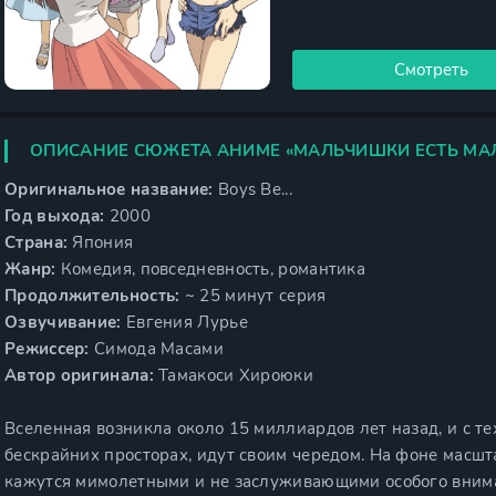
Смотреть
ОПИСАНИЕ СЮЖЕТА АНИМЕ «МАЛЬЧИШКИ ЕСТЬ МА
Оригинальное название:
Boys Be...
Год выхода:
2000
Страна:
Япония
Жанр:
Комедия, повседневность, романтика
Продолжительность:
~ 25 минут серия
Озвучивание:
Евгения Лурье
Режиссер:
Симода Масами
Автор оригинала:
Тамакоси Хироюки
Вселенная возникла около 15 миллиардов лет назад, и с те
бескрайних просторах, идут своим чередом. На фоне масш
кажутся мимолетными и не заслуживающими особого внимани