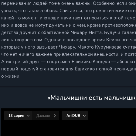
переживания людей тоже очень важны. Особенно, если он
узнать, что такое любовь. Считается, что романтические о
какой-то момент и юноши начинают относиться к этой теме
них и вовсе не могут думать ни о чем, кроме противополо
детства дружит с обаятельной Чихару Нитта. Будучи тала
лишь творчеством. Однако в последнее время Кёичи все ча
которые у него вызывает Чихару. Макото Курумизава счита
что нет ничего важнее привлекательной внешности, и поэт
А их третий друг — спортсмен Ёшихико Кэнджо — абсолютн
первый поцелуй становится для Ёшихико полной неожидан
о жизни.
«Мальчишки есть мальчишк