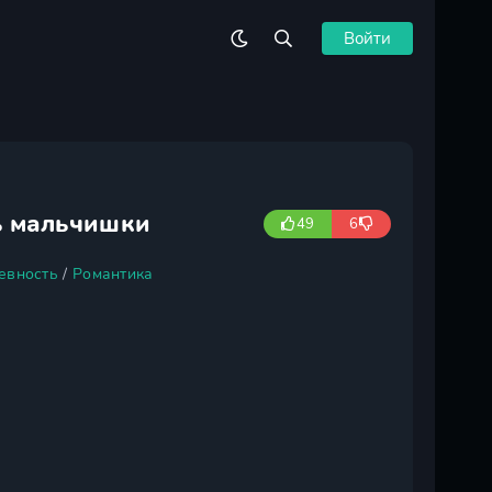
Войти
ь мальчишки
49
6
евность
/
Романтика