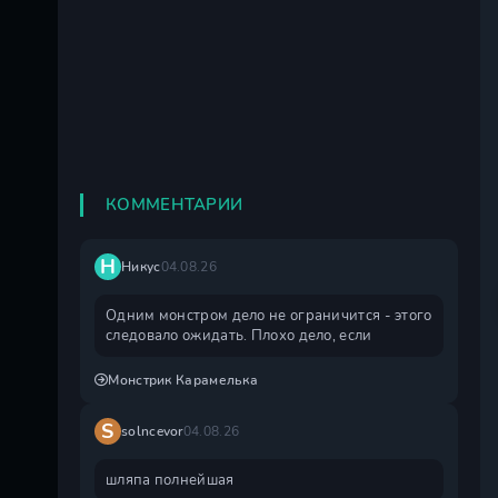
КОММЕНТАРИИ
Н
Никус
04.08.26
Одним монстром дело не ограничится - этого
следовало ожидать. Плохо дело, если
Монстрик Карамелька
S
solncevor
04.08.26
шляпа полнейшая