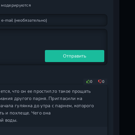
и модерируются
Отправить
0
0
тся, что он ее простил,то такое прощать
нимания другого парня. Пригласили на
ачала гулянка до утра с парнем, которого
ть и похлеще. Чего она
ой воды.