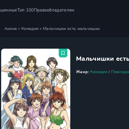
ршенные
Топ 100
Правообладателям
Аниме
»
Комедия
» Мальчишки есть мальчишки
Мальчишки ест
Жанр:
Комедия
/
Повседн