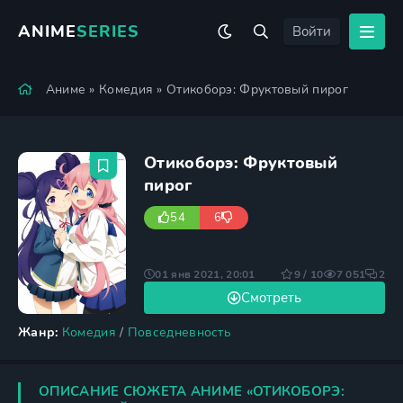
ANIME
SERIES
Войти
Аниме
»
Комедия
» Отикоборэ: Фруктовый пирог
Отикоборэ: Фруктовый
пирог
54
6
01 янв 2021, 20:01
9 / 10
7 051
2
Смотреть
Жанр:
Комедия
/
Повседневность
ОПИСАНИЕ СЮЖЕТА АНИМЕ «ОТИКОБОРЭ: