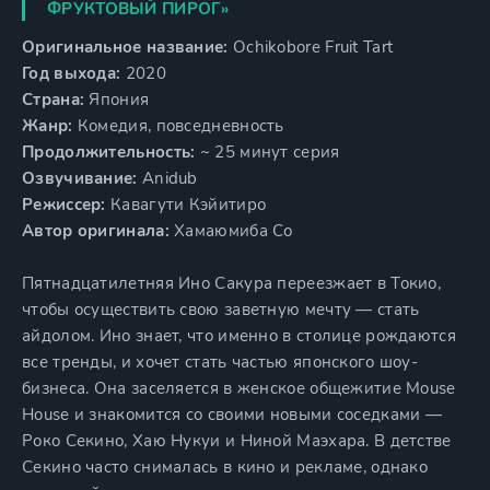
ФРУКТОВЫЙ ПИРОГ»
Оригинальное название:
Ochikobore Fruit Tart
Год выхода:
2020
Страна:
Япония
Жанр:
Комедия, повседневность
Продолжительность:
~ 25 минут серия
Озвучивание:
Anidub
Режиссер:
Кавагути Кэйитиро
Автор оригинала:
Хамаюмиба Со
Пятнадцатилетняя Ино Сакура переезжает в Токио,
чтобы осуществить свою заветную мечту — стать
айдолом. Ино знает, что именно в столице рождаются
все тренды, и хочет стать частью японского шоу-
бизнеса. Она заселяется в женское общежитие Mouse
House и знакомится со своими новыми соседками —
Роко Секино, Хаю Нукуи и Ниной Маэхара. В детстве
Секино часто снималась в кино и рекламе, однако