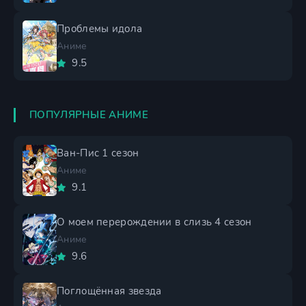
Проблемы идола
Аниме
9.5
ПОПУЛЯРНЫЕ АНИМЕ
Ван-Пис 1 сезон
Аниме
9.1
О моем перерождении в слизь 4 сезон
Аниме
9.6
Поглощённая звезда