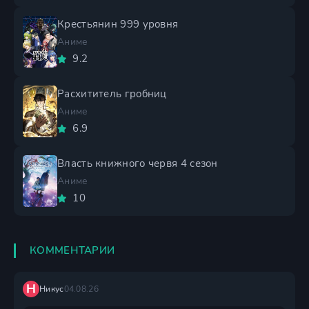
Крестьянин 999 уровня
Аниме
9.2
Расхититель гробниц
Аниме
6.9
Власть книжного червя 4 сезон
Аниме
10
КОММЕНТАРИИ
Н
Никус
04.08.26