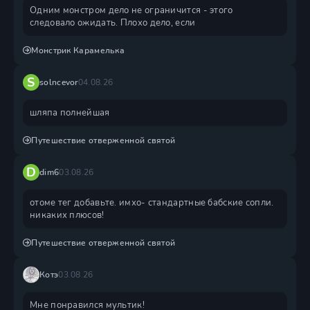
Одним монстром дело не ограничится - этого
следовало ожидать. Плохо дело, если
Монстрик Карамелька
S
solncevor
04.08.26
шляпа полнейшая
Путешествие отверженной святой
D
dim6
03.08.26
отоме тег добавьте. имхо- стандартные бабские сопли.
никаких плюсов!
Путешествие отверженной святой
Котэ
03.08.26
Мне понравился мультик!