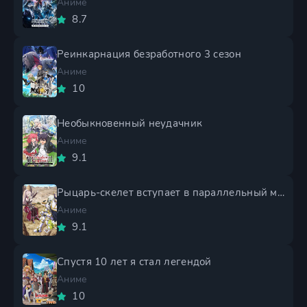
Аниме
8.7
Реинкарнация безработного 3 сезон
Аниме
10
Необыкновенный неудачник
Аниме
9.1
Рыцарь-скелет вступает в параллельный мир 2 сезон
Аниме
9.1
Спустя 10 лет я стал легендой
Аниме
10