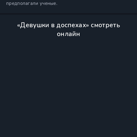
предполагали ученые.
«Девушки в доспехах» смотреть
онлайн