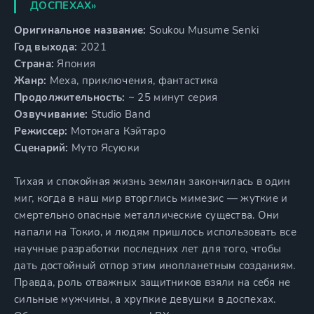
ДОСПЕХАХ»
Оригинальное название:
Soukou Musume Senki
Год выхода:
2021
Страна:
Япония
Жанр:
Меха, приключения, фантастика
Продолжительность:
~ 25 минут серия
Озвучивание:
Studio Band
Режиссер:
Мотонага Кэйтаро
Сценарий:
Муто Ясуюки
Тихая и спокойная жизнь землян закончилась в один
миг, когда в наш мир вторглись мимезис — жуткие и
смертельно опасные металлические существа. Они
напали на Токио, и людям пришлось использовать все
научные разработки последних лет для того, чтобы
дать достойный отпор этим инопланетным созданиям.
Правда, роль отважных защитников взяли на себя не
сильные мужчины, а хрупкие девушки в доспехах.