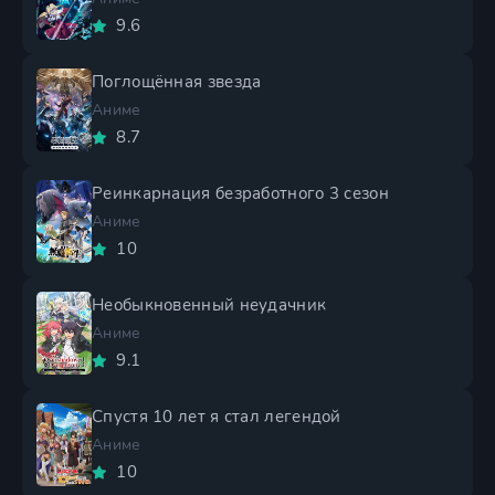
9.6
Поглощённая звезда
Аниме
8.7
Реинкарнация безработного 3 сезон
Аниме
10
Необыкновенный неудачник
Аниме
9.1
Спустя 10 лет я стал легендой
Аниме
10