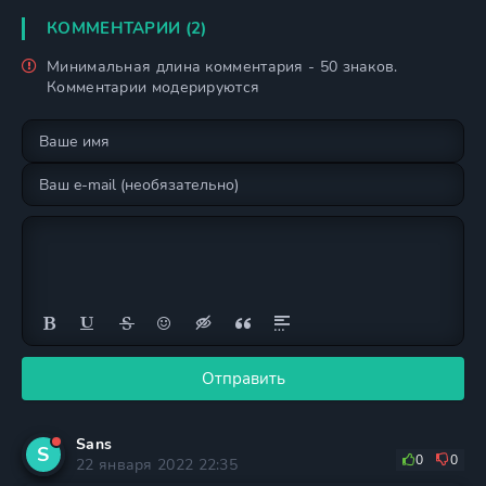
КОММЕНТАРИИ (2)
Минимальная длина комментария - 50 знаков.
Комментарии модерируются
Отправить
Sans
S
0
0
22 января 2022 22:35