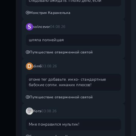
следовало ожидать. Плохо дело, если
Монстрик Карамелька
S
solncevor
04.08.26
шляпа полнейшая
Путешествие отверженной святой
D
dim6
03.08.26
отоме тег добавьте. имхо- стандартные
бабские сопли. никаких плюсов!
Путешествие отверженной святой
Котэ
03.08.26
Мне понравился мультик!