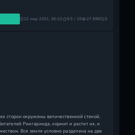
12 мар 2021, 06:12
9.5 / 10
27 886
5
ех сторон окружены величественной стеной,
битателей Рингаринда, кормит и растит их, и
еством. Вся земля условно разделена на две