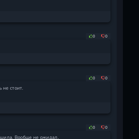
0
0
0
0
 не стоит.
0
0
ошила. Вообще не ожидал.