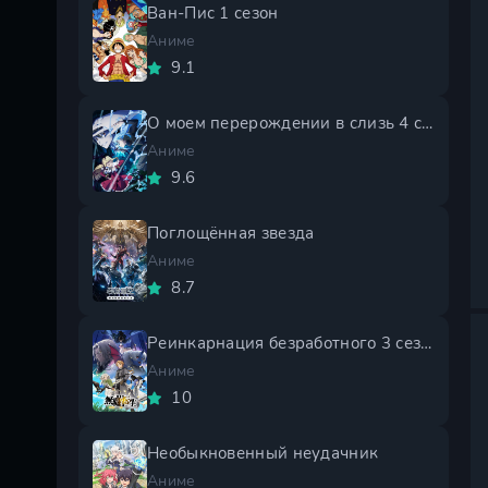
Ван-Пис 1 сезон
Аниме
9.1
О моем перерождении в слизь 4 сезон
Аниме
9.6
Поглощённая звезда
Аниме
8.7
Реинкарнация безработного 3 сезон
Аниме
10
Необыкновенный неудачник
Аниме