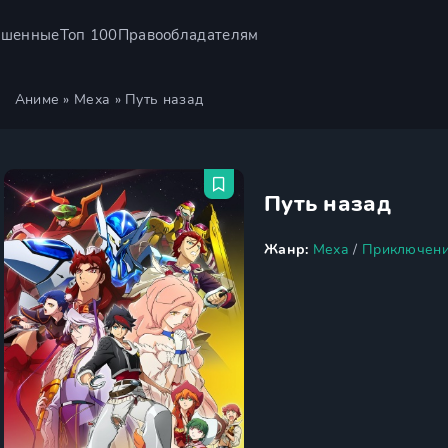
ршенные
Топ 100
Правообладателям
Аниме
»
Меха
» Путь назад
Путь назад
Жанр:
Меха
/
Приключен