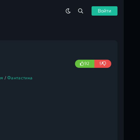
Войти
92
5
ия
/
Фантастика