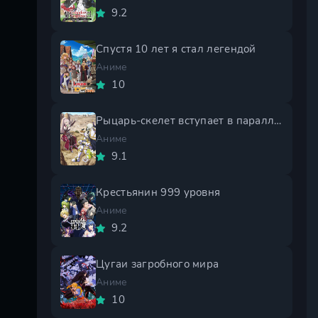
9.2
Спустя 10 лет я стал легендой
Аниме
10
Рыцарь-скелет вступает в параллельный мир 2 сезон
Аниме
9.1
Крестьянин 999 уровня
Аниме
9.2
Цугаи загробного мира
Аниме
10