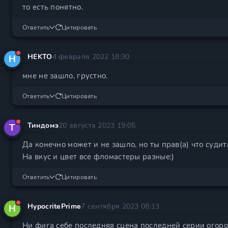
то есть понятно.
Ответить
Цитировать
HEKTO
4 февраля 2022 18:30
H
мне не зашло, грустно.
Ответить
Цитировать
Тиндомэ
20 августа 2023 19:05
Т
Да конечно может и не зашло, но ты прав(а) что судить
На вкус и цвет все фломастеры разные:)
Ответить
Цитировать
HypocritePrime
7 сентября 2023 08:13
H
Ни фига себе последняя сцена последней серии огор