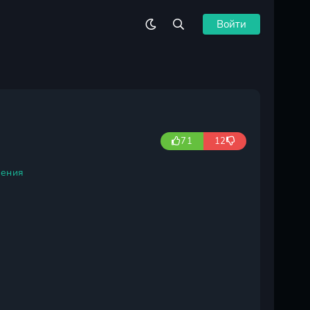
Войти
71
12
ения