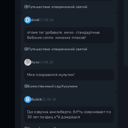
Путешествие отверженной святой
D
dim6
03.08.26
отоме тег добавьте. имхо- стандартные
бабские сопли. никаких плюсов!
Путешествие отверженной святой
Котэ
03.08.26
Мне понравился мультик!
Божественный сад Кусуноки
B
Bublik
02.08.26
Где озвучка анилиберти, бл*ть озвучивают по
30 лет пиздец х*й дождëшся