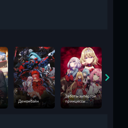
Заботы запертой
Демонбэйн
принцессы
Бог обм
вампиров