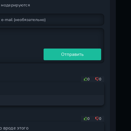
и модерируются
Отправить
0
0
0
0
о вроде этого