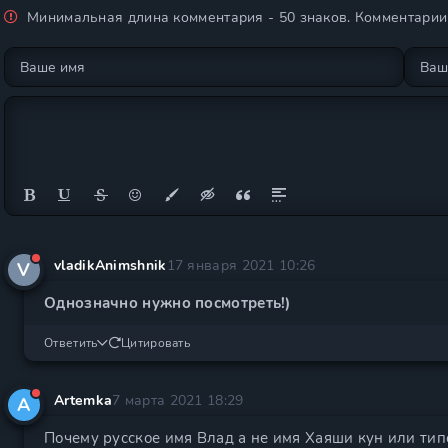
Минимальная длина комментария - 50 знаков. Комментари
vladikAnimshnik
17 января 2021 10:26
V
Однозначно нужно посмотреть!)
Ответить
Цитировать
Artemka
7 марта 2021 18:29
A
Почему русское имя Влад а не имя Хаяши кун или тип