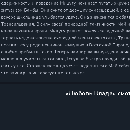
одержимость, и поведение Мицугу начинает пугать окружа
энтузиазм Бамбы. Они считают девушку сумасшедшей, а ее
вскоре школьнице улыбается удача. Она знакомится с оба
Трансильвания. В силу своей природной тактичности Май н
из-за нехватки крови. Мицугу решает помочь загадочной в
терпеть издевательства очередной жены своего отца, Тран
поселиться у родственников, живущих в Восточной Европе, 
ошибке прибыл в Токио. Теперь вампирша вынуждена ночев
медленно умирать от голода. Девушки быстро находят общ
жить у нее. Старшеклассница хочет поделиться с Май собс
что вампирша интересует не только ее.
«Любовь Влада» смо