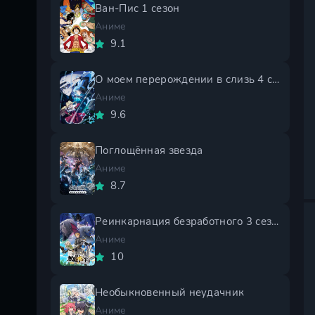
Ван-Пис 1 сезон
Аниме
9.1
О моем перерождении в слизь 4 сезон
Аниме
9.6
Поглощённая звезда
Аниме
8.7
Реинкарнация безработного 3 сезон
Аниме
10
Необыкновенный неудачник
Аниме