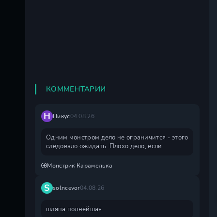
КОММЕНТАРИИ
Н
Никус
04.08.26
Одним монстром дело не ограничится - этого
следовало ожидать. Плохо дело, если
Монстрик Карамелька
S
solncevor
04.08.26
шляпа полнейшая