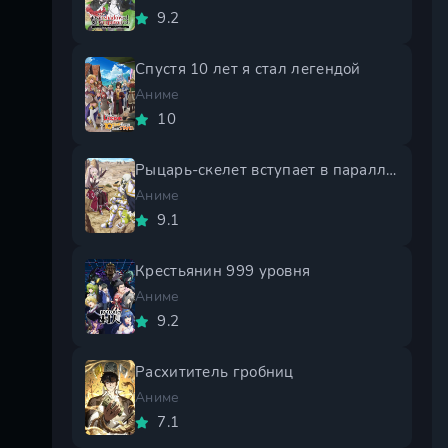
9.2
Спустя 10 лет я стал легендой
Аниме
10
Рыцарь-скелет вступает в параллельный мир 2 сезон
Аниме
9.1
Крестьянин 999 уровня
Аниме
9.2
Расхититель гробниц
Аниме
7.1