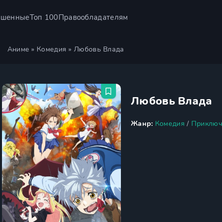
ршенные
Топ 100
Правообладателям
Аниме
»
Комедия
» Любовь Влада
Любовь Влада
Жанр:
Комедия
/
Приключ