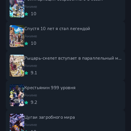
Аниме
10
Спустя 10 лет я стал легендой
Аниме
10
Рыцарь-скелет вступает в параллельный мир 2 сезон
Аниме
9.1
Крестьянин 999 уровня
Аниме
9.2
Цугаи загробного мира
Аниме