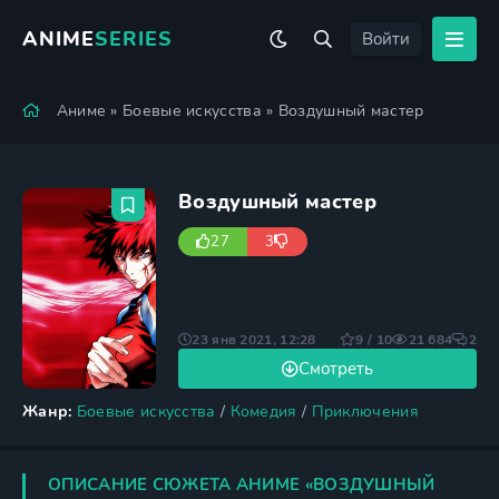
ANIME
SERIES
Войти
Аниме
»
Боевые искусства
» Воздушный мастер
Воздушный мастер
27
3
23 янв 2021, 12:28
9 / 10
21 684
2
Смотреть
Жанр:
Боевые искусства
/
Комедия
/
Приключения
ОПИСАНИЕ СЮЖЕТА АНИМЕ «ВОЗДУШНЫЙ