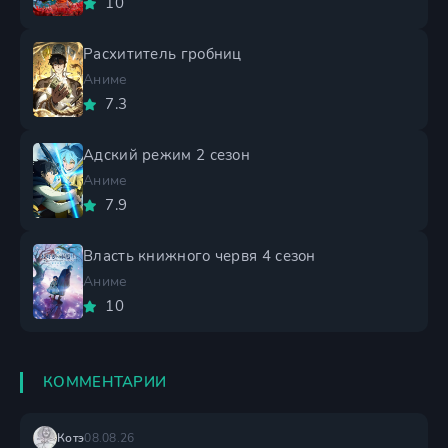
10
Расхититель гробниц
Аниме
7.3
Адский режим 2 сезон
Аниме
7.9
Власть книжного червя 4 сезон
Аниме
10
КОММЕНТАРИИ
Котэ
08.08.26