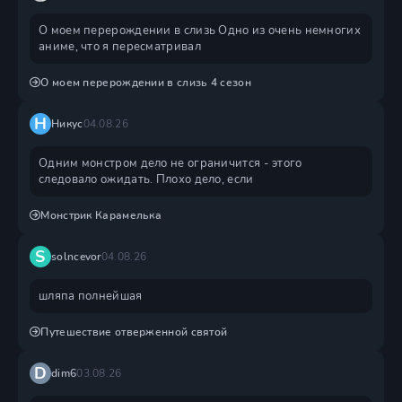
О моем перерождении в слизь Одно из очень немногих
аниме, что я пересматривал
О моем перерождении в слизь 4 сезон
Н
Никус
04.08.26
Одним монстром дело не ограничится - этого
следовало ожидать. Плохо дело, если
Монстрик Карамелька
S
solncevor
04.08.26
шляпа полнейшая
Путешествие отверженной святой
D
dim6
03.08.26