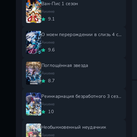
Ван-Пис 1 сезон
Аниме
9.1
О моем перерождении в слизь 4 сезон
Аниме
9.6
Поглощённая звезда
Аниме
8.7
Реинкарнация безработного 3 сезон
Аниме
10
Необыкновенный неудачник
Аниме