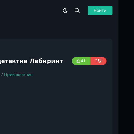
Войти
детектив Лабиринт
41
2
а
/
Приключения