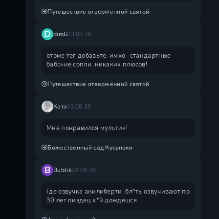
Путешествие отверженной святой
D
dim6
03.08.26
отоме тег добавьте. имхо- стандартные
бабские сопли. никаких плюсов!
Путешествие отверженной святой
Котэ
03.08.26
Мне понравился мультик!
Божественный сад Кусуноки
B
Bublik
02.08.26
Где озвучка анилиберти, бл*ть озвучивают по
30 лет пиздец х*й дождëшся