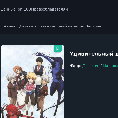
ршенные
Топ 100
Правообладателям
Аниме
»
Детектив
» Удивительный детектив Лабиринт
Удивительный 
Жанр:
Детектив
/
Мистик