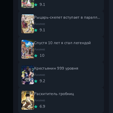
9.1
Рыцарь-скелет вступает в параллельный мир 2 сезон
Аниме
9.1
Спустя 10 лет я стал легендой
Аниме
10
Крестьянин 999 уровня
Аниме
9.2
Расхититель гробниц
Аниме
6.9