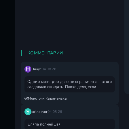
КОММЕНТАРИИ
Н
Никус
04.08.26
Одним монстром дело не ограничится - этого
следовало ожидать. Плохо дело, если
Монстрик Карамелька
S
solncevor
04.08.26
шляпа полнейшая