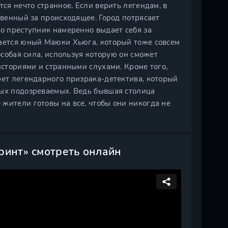
тся нечто странное. Если верить легендам, в
твенный за происходящее. Город потрясает
то преступник намеренно выдает себя за
рается юный Маюки Хьюга, который тоже совсем
особая сила, используя которую он сможет
историями и странными слухами. Кроме того,
рет легендарного призрака-детектива, который
ных подозреваемых. Ведь бывшая столица
жители готовы на все, чтобы они никогда не
ринт» смотреть онлайн