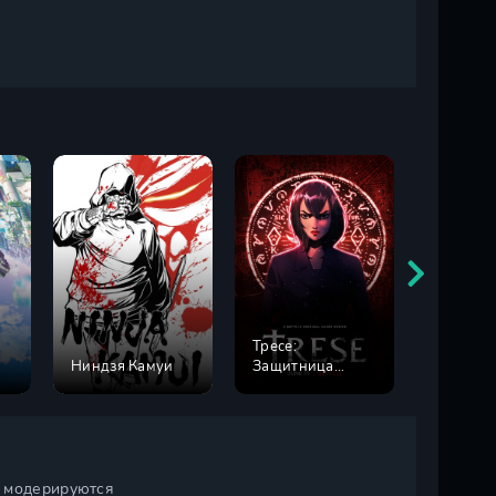
Тресе:
Ниндзя Камуи
Защитница
Летнее 
города
и модерируются