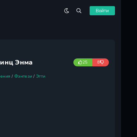
Войти
ринц Энма
25
8
ения
/
Фэнтези
/
Этти