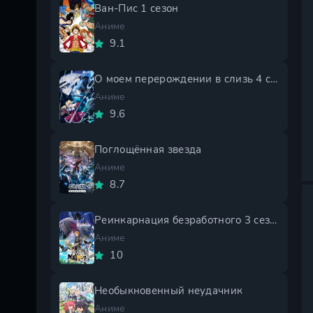
Ван-Пис 1 сезон
Аниме
9.1
О моем перерождении в слизь 4 сезон
Аниме
9.6
Поглощённая звезда
Аниме
8.7
Реинкарнация безработного 3 сезон
Аниме
10
Необыкновенный неудачник
Аниме