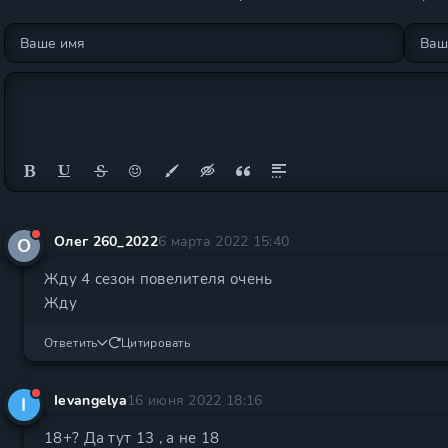
Олег 260_2022
6 марта 2022 15:40
О
Жду 4 сезон повелителя очень
Жду
Ответить
Цитировать
Ievangelya
16 июня 2022 18:16
I
18+? Да тут 13 , а не 18