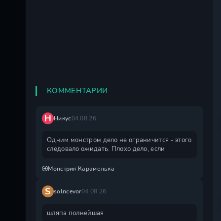
КОММЕНТАРИИ
Н
Никус
04.08.26
Одним монстром дело не ограничится - этого
следовало ожидать. Плохо дело, если
Монстрик Карамелька
S
solncevor
04.08.26
шляпа полнейшая