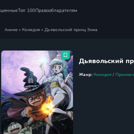
ршенные
Топ 100
Правообладателям
Аниме
»
Комедия
» Дьявольский принц Энма
Дьявольский п
Жанр:
Комедия
/
Приключ