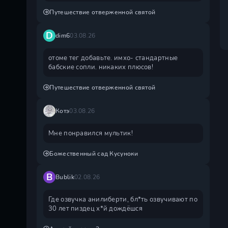
Путешествие отверженной святой
D
dim6
03.08.26
отоме тег добавьте. имхо- стандартные
бабские сопли. никаких плюсов!
Путешествие отверженной святой
Котэ
03.08.26
Мне понравился мультик!
Божественный сад Кусуноки
B
Bublik
02.08.26
Где озвучка анилиберти, бл*ть озвучивают по
30 лет пиздец х*й дождëшся