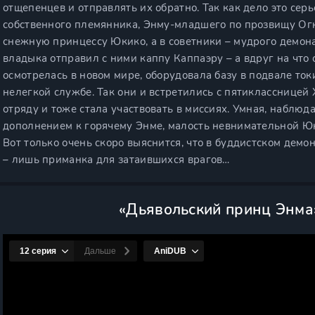
отщепенцев и отправлять их обратно. Так как дело это серь
собственного племянника, Энму-младшего по прозвищу Огн
снежную принцессу Юкико, а в советники – мудрого демона
владыка отправил с ними каппу Каппаэру – а вдруг на что
осмотрелась в новом мире, оборудовала базу в подвале то
нелегкой службе. Так они и встретились с пятиклассницей 
отряду и тоже стала участвовать в миссиях. Умная, наблюд
дополнением к горячему Энме, малость невнимательной Юк
Вот только очень скоро выяснится, что в буддистском демо
– лишь приманка для затаившихся врагов…
«Дьявольский принц Энма