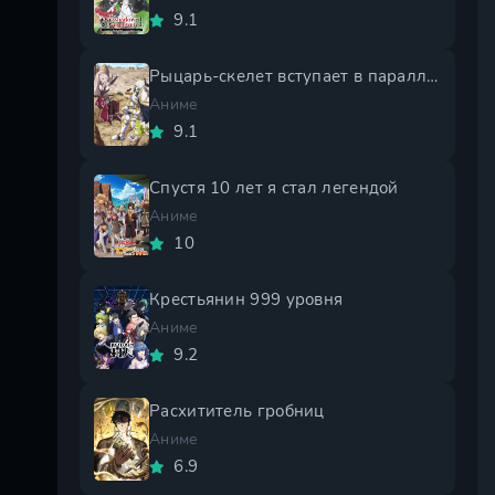
9.1
Рыцарь-скелет вступает в параллельный мир 2 сезон
Аниме
9.1
Спустя 10 лет я стал легендой
Аниме
10
Крестьянин 999 уровня
Аниме
9.2
Расхититель гробниц
Аниме
6.9