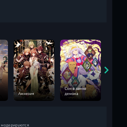
Сон в замке
Амнезия
демона
Гостини
и модерируются