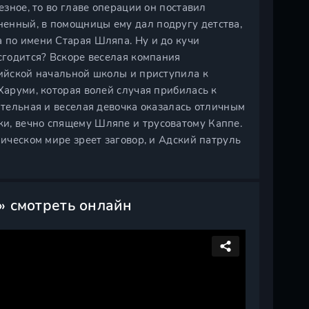
езное, то во главе операции он поставил
енный, в помощницы ему дал подругу детства,
 по имени Старая Шляпа. Ну и до кучи
 сгодится? Вскоре веселая компания
кийской начальной школы и приступила к
Харуми, которая волей случая прибилась к
ательная и веселая девочка оказалась отличным
и, вечно спящему Шляпе и трусоватому Каппе.
ническом мире зреет заговор, и Адский патруль
» смотреть онлайн