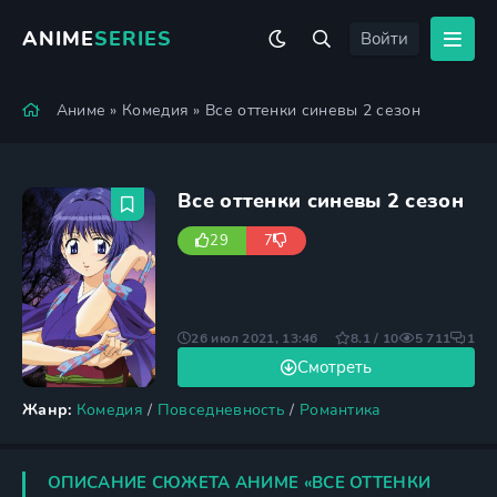
ANIME
SERIES
Войти
Аниме
»
Комедия
» Все оттенки синевы 2 сезон
Все оттенки синевы 2 сезон
29
7
26 июл 2021, 13:46
8.1 / 10
5 711
1
Смотреть
Жанр:
Комедия
/
Повседневность
/
Романтика
ОПИСАНИЕ СЮЖЕТА АНИМЕ «ВСЕ ОТТЕНКИ