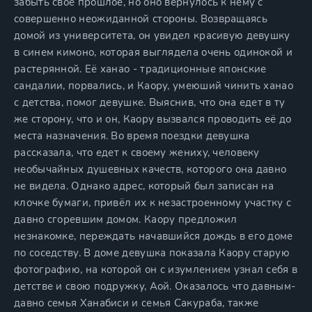
забыть своё прошлое, но оно вернулось к нему с
совершенно неожиданной стороны. Возвращаясь
домой из университета, он увидел красивую девушку
в синем кимоно, которая выглядела очень одинокой и
растерянной. Её ханао - традиционные японские
сандалии, порвались, и Каору, умеюший чинить ханао
с детства, помог девушке. Выяснив, что она едет в ту
же сторону, что и он, Каору вызвался проводить её до
места назначения. Во время поездки девушка
рассказала, что едет к своему жениху, человеку
необычайных душевных качеств, которого она давно
не видела. Однако адрес, который был записан на
клочке бумаги, привёл их к незастроенному участку с
давно сгоревшим домом. Каору предложил
незнакомке, переждать начавшийся дождь в его доме
по соседству. В доме девушка показала Каору старую
фотографию, на которой он с изумлением узнал себя в
детстве и свою подружку, Аой. Оказалось что давным-
давно семья Ханабиси и семья Сакураба, также