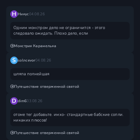
Н
Никус
04.08.26
Одним монстром дело не ограничится - этого
следовало ожидать. Плохо дело, если
Монстрик Карамелька
S
solncevor
04.08.26
шляпа полнейшая
Путешествие отверженной святой
D
dim6
03.08.26
отоме тег добавьте. имхо- стандартные бабские сопли.
никаких плюсов!
Путешествие отверженной святой