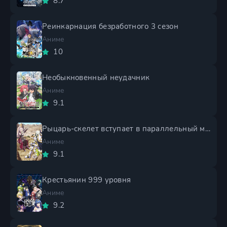
8.7
Реинкарнация безработного 3 сезон
Аниме
10
Необыкновенный неудачник
Аниме
9.1
Рыцарь-скелет вступает в параллельный мир 2 сезон
Аниме
9.1
Крестьянин 999 уровня
Аниме
9.2