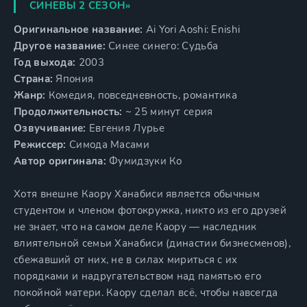
СИНЕВЫ 2 СЕЗОН»
Оригинальное название:
Ai Yori Aoshi: Enishi
Другое название:
Синее синего: Судьба
Год выхода:
2003
Страна:
Япония
Жанр:
Комедия, повседневность, романтика
Продолжительность:
~ 25 минут серия
Озвучивание:
Евгения Лурье
Режиссер:
Симода Масами
Автор оригинала:
Фумидзуки Ко
Хотя внешне Каору Ханабиси является обычным
студентом и членом фотокружка, никто из его друзей
не знает, что на самом деле Каору — наследник
влиятельной семьи Ханабиси (династии бизнесменов),
сбежавший от них, не в силах мириться с их
порядками и надругательством над памятью его
покойной матери. Каору сделал всё, чтобы навсегда