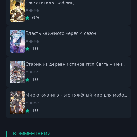
Расхититель гробниц
Аниме
6.9
Власть книжного червя 4 сезон
Аниме
10
Старик из деревни становится Святым мечом 2 сезон
Аниме
10
Мир отомэ-игр - это тяжёлый мир для мобов 2 сезон
Аниме
10
КОММЕНТАРИИ