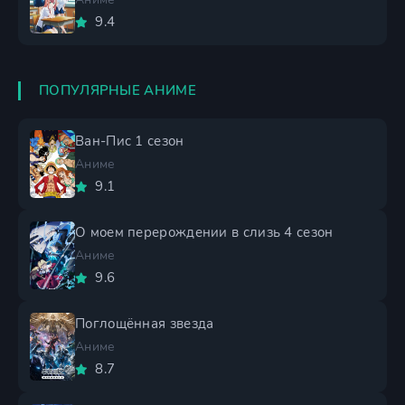
9.4
ПОПУЛЯРНЫЕ АНИМЕ
Ван-Пис 1 сезон
Аниме
9.1
О моем перерождении в слизь 4 сезон
Аниме
9.6
Поглощённая звезда
Аниме
8.7