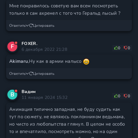
Мне понравилось советую вам всем посмотреть
только я сам ахренел с того что Геральд лысый ?
Ответить
Цитировать
FOXER.
F
0
0
6 декабря 2022 21:28
Akimaru
,Ну как в армии налысо
Ответить
Цитировать
Вадим
В
0
0
11 января 2024 15:32
Анимация типично западная, не буду судить как
тут по сюжету, не являюсь поклонником ведьмака,
но чисто из любопытства глянул. В целом не особо
то и впечатлило, посмотреть можно, но на один