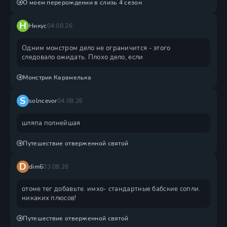
О моем перерождении в слизь 4 сезон
Н
Никус
04.08.26
Одним монстром дело не ограничится - этого
следовало ожидать. Плохо дело, если
Монстрик Карамелька
S
solncevor
04.08.26
шляпа полнейшая
Путешествие отверженной святой
D
dim6
03.08.26
отоме тег добавьте. имхо- стандартные бабские сопли.
никаких плюсов!
Путешествие отверженной святой