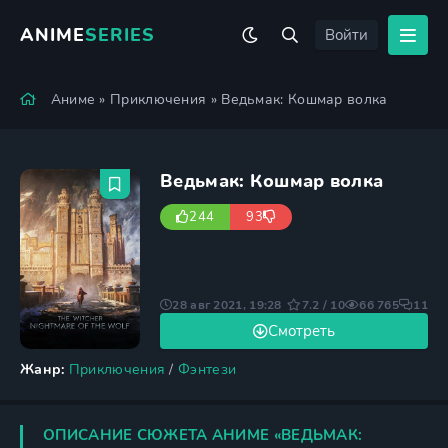
ANIME
SERIES
Войти
Аниме
»
Приключения
» Ведьмак: Кошмар волка
Ведьмак: Кошмар волка
244
93
28 авг 2021, 19:28
7.2 / 10
66 765
11
Смотреть
Жанр:
Приключения
/
Фэнтези
ОПИСАНИЕ СЮЖЕТА АНИМЕ «ВЕДЬМАК: