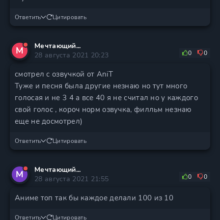
Ответить
Цитировать
Мечтающий...
М
0
0
28 августа 2021 20:23
смотрел с озвучкой от AniT
Туже и песня была другие незнаю но тут много
голосая и не 3 4 а все 40 я не считал но у каждого
свой голос , короч норм озвучка, филльм незнаю
еще не досмотрел)
Ответить
Цитировать
Мечтающий...
М
0
0
28 августа 2021 21:55
Аниме топ так бы каждое делали 100 из 10
Ответить
Цитировать