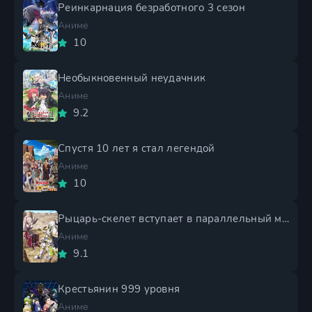
Реинкарнация безработного 3 сезон
Аниме
10
Необыкновенный неудачник
Аниме
9.2
Спустя 10 лет я стал легендой
Аниме
10
Рыцарь-скелет вступает в параллельный мир 2 сезон
Аниме
9.1
Крестьянин 999 уровня
Аниме