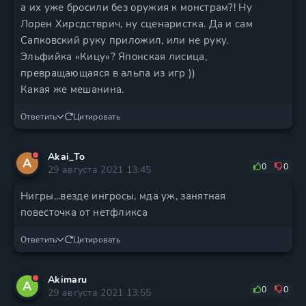
а их уже бросили без оружия к монстрам?! Ну
Лорен Хирсдстврич, ну сценаристка. Да и сам
Сапковский руку приложил, или не руку.
Эльфийка «Кицу»? Японская лисица,
превращающаяся в альпа из игр ))
Какая же мешанина.
Ответить
Цитировать
Akai_To
A
0
0
29 августа 2021 13:45
Нигры...везде ингросы, мда уж, занятная
повесточка от нетфликса
Ответить
Цитировать
Akimaru
A
0
0
29 августа 2021 13:55