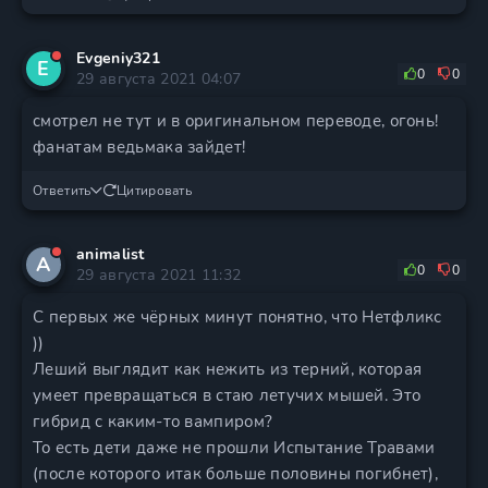
Evgeniy321
E
0
0
29 августа 2021 04:07
смотрел не тут и в оригинальном переводе, огонь!
фанатам ведьмака зайдет!
Ответить
Цитировать
animalist
A
0
0
29 августа 2021 11:32
С первых же чёрных минут понятно, что Нетфликс
))
Леший выглядит как нежить из терний, которая
умеет превращаться в стаю летучих мышей. Это
гибрид с каким-то вампиром?
То есть дети даже не прошли Испытание Травами
(после которого итак больше половины погибнет),