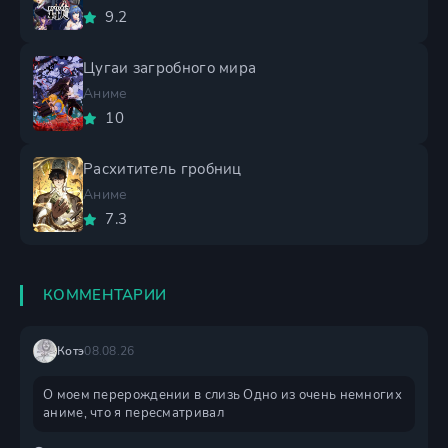
9.2
Цугаи загробного мира
Аниме
10
Расхититель гробниц
Аниме
7.3
КОММЕНТАРИИ
Котэ
08.08.26
О моем перерождении в слизь Одно из очень немногих
аниме, что я пересматривал