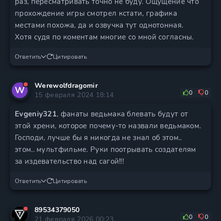
раз, пересматривать точно не буду. Ощущение что
прохождение игры смотрел кстати, графика
местами похожа, да и озвучка тут однотонная.
Хотя судя по коментам многие со мной согласны.
Ответить
Цитировать
Werewolfdragomir
W
0
0
15 февраля 2024 18:14
Evgeniy321
, фанаты ведьмака блевать будут от
этой хрени, которое почему-то назвали ведьмаком.
Господи, лучше бы я никогда не знал об этом..
этом.. мультфильме. Руки поотрывать создателям
за издевательство над сагой!!!
Ответить
Цитировать
89534379050
0
0
21 февраля 2026 00:23