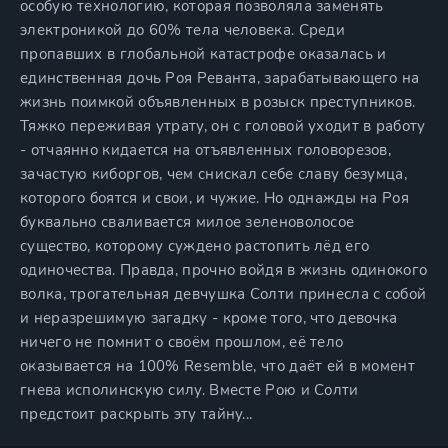
особую технологию, которая позволяла заменять
электроникой до 60% тела человека. Среди
пропавших в глобальной катастрофе оказалась и
единственная дочь Роя Реванта, зарабатывающего на
жизнь поимкой объявленных в розыск преступников.
Тяжко переживая утрату, он с головой уходит в работу
- отчаянно кидается на отъявленных головорезов,
зачастую киборгов, чем снискал себе славу безумца,
которого боятся и свои, и чужие. Но однажды на Роя
буквально сваливается милое зеленоволосое
существо, которому суждено растопить лёд его
одиночества. Правда, прочно войдя в жизнь одинокого
волка, трогательная девчушка Солти принесла с собой
и неразрешимую загадку - кроме того, что девочка
ничего не помнит о своём прошлом, её тело
оказывается на 100% Resemble, что даёт ей в момент
гнева исполинскую силу. Вместе Рою и Солти
предстоит раскрыть эту тайну...