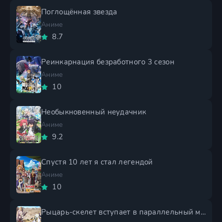
Поглощённая звезда
Аниме
8.7
Реинкарнация безработного 3 сезон
Аниме
10
Необыкновенный неудачник
Аниме
9.2
Спустя 10 лет я стал легендой
Аниме
10
Рыцарь-скелет вступает в параллельный мир 2 сезон