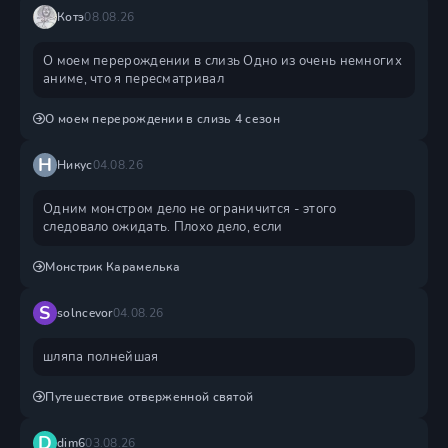
Котэ
08.08.26
О моем перерождении в слизь Одно из очень немногих
аниме, что я пересматривал
О моем перерождении в слизь 4 сезон
Н
Никус
04.08.26
Одним монстром дело не ограничится - этого
следовало ожидать. Плохо дело, если
Монстрик Карамелька
S
solncevor
04.08.26
шляпа полнейшая
Путешествие отверженной святой
D
dim6
03.08.26