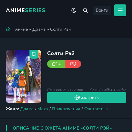
ANIME
SERIES
Войти
Аниме
»
Драма
» Солти Рэй
Солти Рэй
14
0
11 сен 2021, 21:08
10 / 10
4 455
2
Смотреть
Жанр:
Драма
/
Меха
/
Приключения
/
Фантастика
ОПИСАНИЕ СЮЖЕТА АНИМЕ «СОЛТИ РЭЙ»