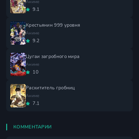
Аниме
9.1
Крестьянин 999 уровня
Аниме
9.2
Цугаи загробного мира
Аниме
10
Расхититель гробниц
Аниме
7.1
КОММЕНТАРИИ