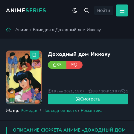
ANIME
SERIES
Войти
Аниме
»
Комедия
» Доходный дом Иккоку
Доходный дом Иккоку
35
5
19 сен 2021, 15:07
8.8 / 10
13 879
1
Смотреть
Жанр:
Комедия
/
Повседневность
/
Романтика
ОПИСАНИЕ СЮЖЕТА АНИМЕ «ДОХОДНЫЙ ДОМ