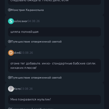
следовало ожидать. Плохо дело, если
Монстрик Карамелька
S
solncevor
04.08.26
шляпа полнейшая
Путешествие отверженной святой
D
dim6
03.08.26
отоме тег добавьте. имхо- стандартные бабские сопли.
никаких плюсов!
Путешествие отверженной святой
Котэ
03.08.26
Мне понравился мультик!