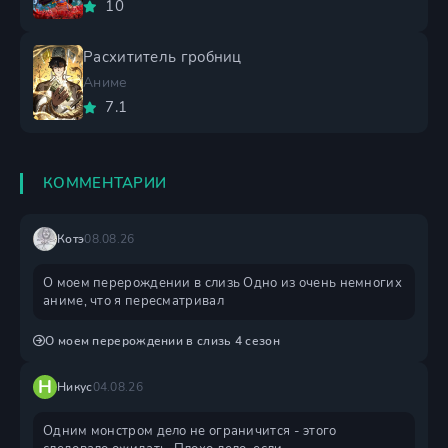
10
Расхититель гробниц
Аниме
7.1
КОММЕНТАРИИ
Котэ
08.08.26
О моем перерождении в слизь Одно из очень немногих
аниме, что я пересматривал
О моем перерождении в слизь 4 сезон
Н
Никус
04.08.26
Одним монстром дело не ограничится - этого