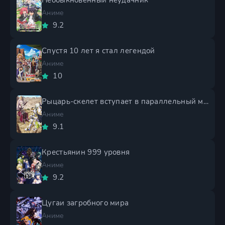
Необыкновенный неудачник
Аниме
9.2
Спустя 10 лет я стал легендой
Аниме
10
Рыцарь-скелет вступает в параллельный мир 2 сезон
Аниме
9.1
Крестьянин 999 уровня
Аниме
9.2
Цугаи загробного мира
Аниме