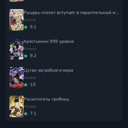
Рыцарь-скелет вступает в параллельный мир 2 сезон
Аниме
9.1
Крестьянин 999 уровня
Аниме
9.2
Цугаи загробного мира
Аниме
10
Расхититель гробниц
Аниме
7.1