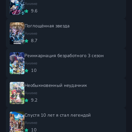
Аниме
9.6
Поглощённая звезда
Аниме
8.7
Реинкарнация безработного 3 сезон
Аниме
10
Необыкновенный неудачник
Аниме
9.2
Спустя 10 лет я стал легендой
Аниме
10