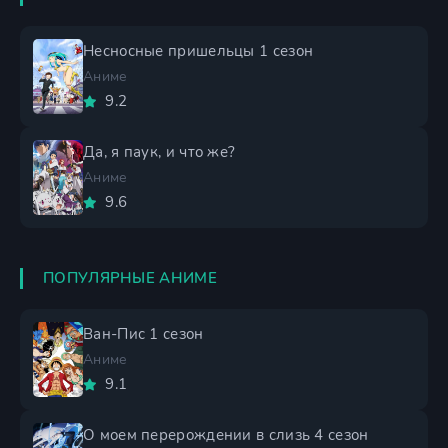
Несносные пришельцы 1 сезон
Аниме
9.2
Да, я паук, и что же?
Аниме
9.6
ПОПУЛЯРНЫЕ АНИМЕ
Ван-Пис 1 сезон
Аниме
9.1
О моем перерождении в слизь 4 сезон