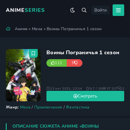
ANIME
SERIES
Войти
Аниме
»
Меха
» Воины Пограничья 1 сезон
Воины Пограничья 1 сезон
111
3
13 окт 2021, 22:14
9.7 / 10
27 327
2
Смотреть
Жанр:
Меха
/
Приключения
/
Фантастика
ОПИСАНИЕ СЮЖЕТА АНИМЕ «ВОИНЫ