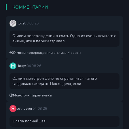
КОММЕНТАРИИ
Котэ
08.08.26
О моем перерождении в слизь Одно из очень немногих
аниме, что я пересматривал
О моем перерождении в слизь 4 сезон
Н
Никус
04.08.26
Одним монстром дело не ограничится - этого
следовало ожидать. Плохо дело, если
Монстрик Карамелька
S
solncevor
04.08.26
шляпа полнейшая