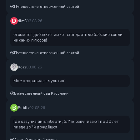
Путешествие отверженной святой
D
dim6
03.08.26
отоме тег добавьте. имхо- стандартные бабские сопли.
никаких плюсов!
Путешествие отверженной святой
Котэ
03.08.26
Мне понравился мультик!
Божественный сад Кусуноки
B
Bublik
02.08.26
Где озвучка анилиберти, бл*ть озвучивают по 30 лет
пиздец х*й дождëшся
Адский режим 2 сезон