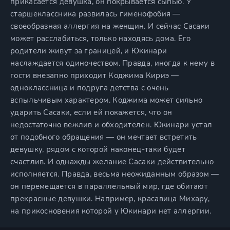
прикасается девушка, он покрывается сыпью. У
старшеклассника развилась гименофобия —
своеобразная аллергия на женщин. И сейчас Сасаки
может расслабиться, только находясь дома. Его
родители живут за границей, и Юкинари
наслаждается одиночеством. Правда, иногда к нему в
гости внезапно приходит Коджима Кириэ —
одноклассница и подруга детства с очень
вспыльчивым характером. Коджима может сильно
ударить Сасаки, если ей покажется, что он
недостаточно вежлив и обходителен. Юкинари устал
от подобного обращения — он мечтает встретить
девушку, рядом с которой наконец-таки будет
счастлив. И однажды желание Сасаки действительно
исполняется. Правда, весьма неожиданным образом —
он перемещается в параллельный мир, где обитают
прекрасные девушки. Например, красавица Михару,
на прикосновения которой у Юкинари нет аллергии.