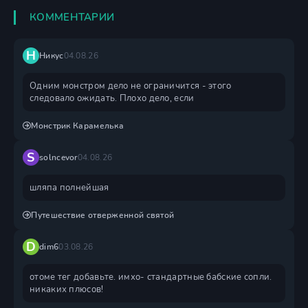
КОММЕНТАРИИ
Н
Никус
04.08.26
Одним монстром дело не ограничится - этого
следовало ожидать. Плохо дело, если
Монстрик Карамелька
S
solncevor
04.08.26
шляпа полнейшая
Путешествие отверженной святой
D
dim6
03.08.26
отоме тег добавьте. имхо- стандартные бабские сопли.
никаких плюсов!