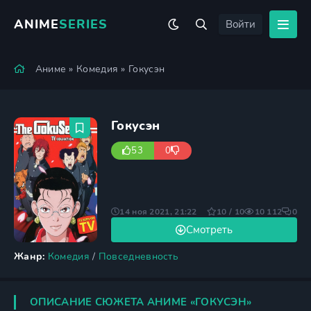
ANIME
SERIES
Войти
Аниме
»
Комедия
» Гокусэн
Гокусэн
53
0
14 ноя 2021, 21:22
10 / 10
10 112
0
Смотреть
Жанр:
Комедия
/
Повседневность
ОПИСАНИЕ СЮЖЕТА АНИМЕ «ГОКУСЭН»