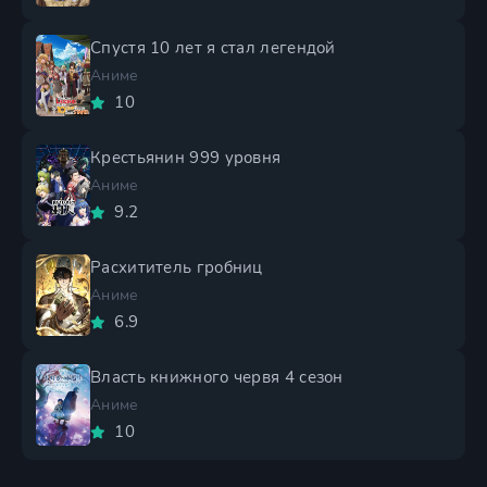
Спустя 10 лет я стал легендой
Аниме
10
Крестьянин 999 уровня
Аниме
9.2
Расхититель гробниц
Аниме
6.9
Власть книжного червя 4 сезон
Аниме
10