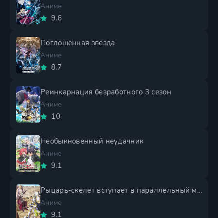
Аниме
9.6
Поглощённая звезда
Аниме
8.7
Реинкарнация безработного 3 сезон
Аниме
10
Необыкновенный неудачник
Аниме
9.1
Рыцарь-скелет вступает в параллельный мир 2 сезон
Аниме
9.1