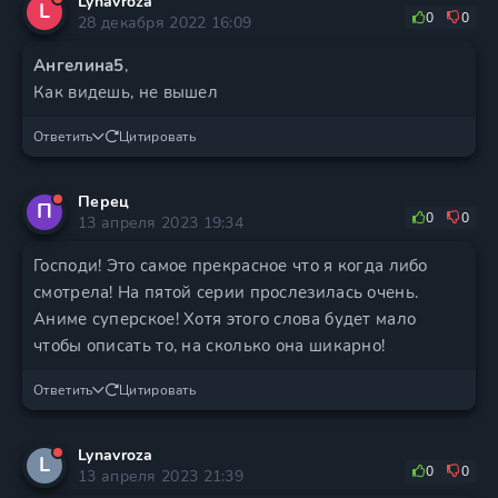
Lynavroza
L
0
0
28 декабря 2022 16:09
Ангелина5
,
Как видешь, не вышел
Ответить
Цитировать
Перец
П
0
0
13 апреля 2023 19:34
Господи! Это самое прекрасное что я когда либо
смотрела! На пятой серии прослезилась очень.
Аниме суперское! Хотя этого слова будет мало
чтобы описать то, на сколько она шикарно!
Ответить
Цитировать
Lynavroza
L
0
0
13 апреля 2023 21:39