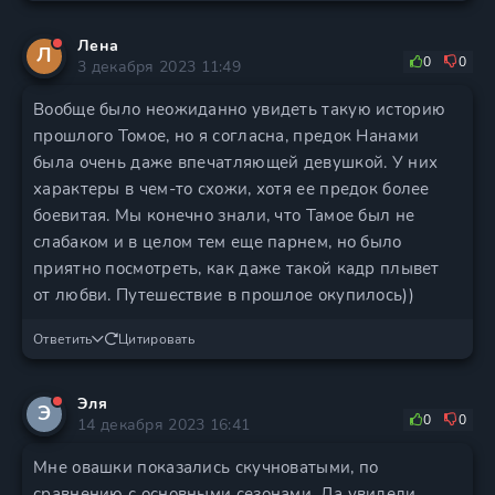
Лена
Л
0
0
3 декабря 2023 11:49
Вообще было неожиданно увидеть такую историю
прошлого Томое, но я согласна, предок Нанами
была очень даже впечатляющей девушкой. У них
характеры в чем-то схожи, хотя ее предок более
боевитая. Мы конечно знали, что Тамое был не
слабаком и в целом тем еще парнем, но было
приятно посмотреть, как даже такой кадр плывет
от любви. Путешествие в прошлое окупилось))
Ответить
Цитировать
Эля
Э
0
0
14 декабря 2023 16:41
Мне овашки показались скучноватыми, по
сравнению с основными сезонами. Да увидели