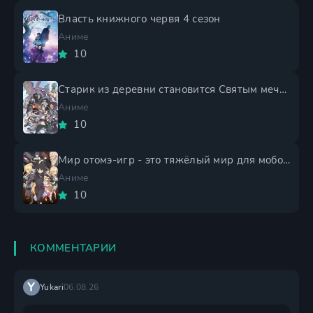
Власть книжного червя 4 сезон
Аниме
10
Старик из деревни становится Святым мечом 2 сезон
Аниме
10
Мир отомэ-игр - это тяжёлый мир для мобов 2 сезон
Аниме
10
КОММЕНТАРИИ
Y
Yukari
06.08.26