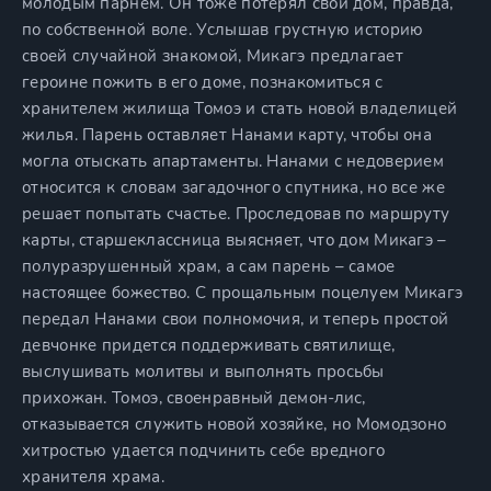
молодым парнем. Он тоже потерял свой дом, правда,
по собственной воле. Услышав грустную историю
своей случайной знакомой, Микагэ предлагает
героине пожить в его доме, познакомиться с
хранителем жилища Томоэ и стать новой владелицей
жилья. Парень оставляет Нанами карту, чтобы она
могла отыскать апартаменты. Нанами с недоверием
относится к словам загадочного спутника, но все же
решает попытать счастье. Проследовав по маршруту
карты, старшеклассница выясняет, что дом Микагэ –
полуразрушенный храм, а сам парень – самое
настоящее божество. С прощальным поцелуем Микагэ
передал Нанами свои полномочия, и теперь простой
девчонке придется поддерживать святилище,
выслушивать молитвы и выполнять просьбы
прихожан. Томоэ, своенравный демон-лис,
отказывается служить новой хозяйке, но Момодзоно
хитростью удается подчинить себе вредного
хранителя храма.