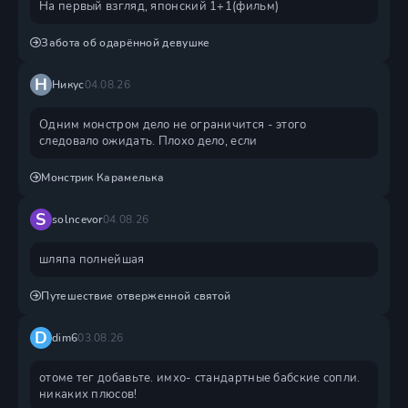
На первый взгляд, японский 1+1(фильм)
Забота об одарённой девушке
Н
Никус
04.08.26
Одним монстром дело не ограничится - этого
следовало ожидать. Плохо дело, если
Монстрик Карамелька
S
solncevor
04.08.26
шляпа полнейшая
Путешествие отверженной святой
D
dim6
03.08.26
отоме тег добавьте. имхо- стандартные бабские сопли.
никаких плюсов!