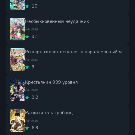
10
Необыкновенный неудачник
Аниме
9.1
Рыцарь-скелет вступает в параллельный мир 2 сезон
Аниме
9
Крестьянин 999 уровня
Аниме
9.2
Расхититель гробниц
Аниме
6.9