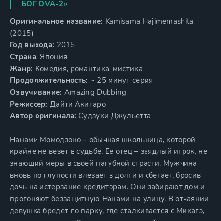
БОГ OVA-2»
Оригинальное название:
Kamisama Hajimemashita
(2015)
Год выхода:
2015
Страна:
Япония
Жанр:
Комедия, романтика, мистика
Продолжительность:
~ 25 минут серия
Озвучивание:
Amazing Dubbing
Режиссер:
Дайти Акитаро
Автор оригинала:
Судзуки Джульетта
Нанами Момодзоно – обычная школьница, которой
крайне не везет в судьбе. Ее отец – заядлый игрок, не
знающий меры в своей пагубной страсти. Мужчина
вновь по глупости влезает в долги и сбегает, бросив
дочь на истерзание кредиторам. Они забирают дом и
прогоняют беззащитную Нанами на улицу. В отчаянии
девушка бредет по парку, где сталкивается с Микагэ,