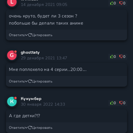
L
0
0
14 декабря 2021 09:05
очень круто, будет ли 3 сезон ?
побольше бы делали таких аниме
Ответить
Цитировать
ghosttety
G
0
0
29 декабря 2021 13:47
Мне поплохело на 4 серии...20:00....
Ответить
Цитировать
Кукумбер
К
0
0
30 января 2022 14:33
А где детки?!?
Ответить
Цитировать