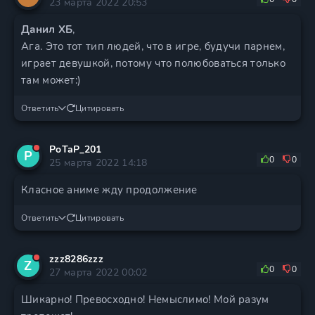
23 марта 2022 20:53
Данил ХБ
,
Ага. Это тот тип людей, что в игре, будучи парнем,
играет девушкой, потому что полюбоваться только
там может:)
Ответить
Цитировать
PoTaP_201
P
0
0
25 марта 2022 14:18
Класное аниме жду продолжение
Ответить
Цитировать
zzz8286zzz
Z
0
0
27 марта 2022 00:02
Шикарно! Превосходно! Немыслимо! Мой разум