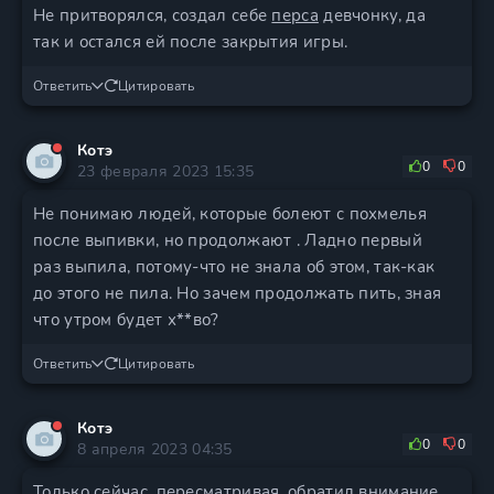
Не притворялся, создал себе
перса
девчонку, да
так и остался ей после закрытия игры.
Ответить
Цитировать
Котэ
0
0
23 февраля 2023 15:35
Не понимаю людей, которые болеют с похмелья
после выпивки, но продолжают . Ладно первый
раз выпила, потому-что не знала об этом, так-как
до этого не пила. Но зачем продолжать пить, зная
что утром будет х**во?
Ответить
Цитировать
Котэ
0
0
8 апреля 2023 04:35
Только сейчас, пересматривая, обратил внимание.