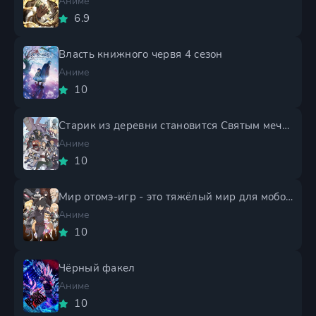
Аниме
6.9
Власть книжного червя 4 сезон
Аниме
10
Старик из деревни становится Святым мечом 2 сезон
Аниме
10
Мир отомэ-игр - это тяжёлый мир для мобов 2 сезон
Аниме
10
Чёрный факел
Аниме
10