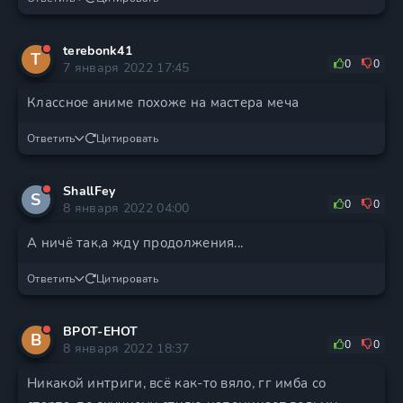
terebonk41
T
0
0
7 января 2022 17:45
Классное аниме похоже на мастера меча
Ответить
Цитировать
ShallFey
S
0
0
8 января 2022 04:00
А ничё так,а жду продолжения...
Ответить
Цитировать
BPOT-EHOT
B
0
0
8 января 2022 18:37
Никакой интриги, всё как-то вяло, гг имба со