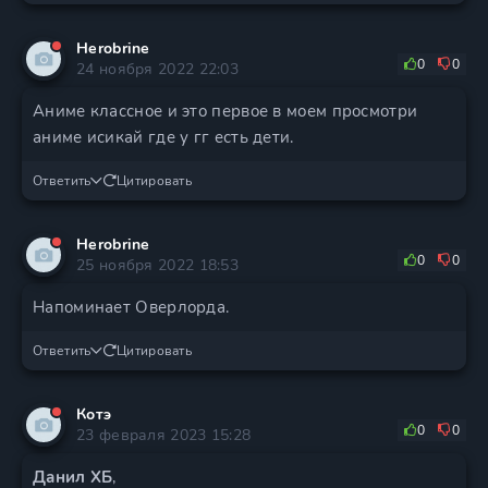
Herobrine
0
0
24 ноября 2022 22:03
Аниме классное и это первое в моем просмотри
аниме исикай где у гг есть дети.
Ответить
Цитировать
Herobrine
0
0
25 ноября 2022 18:53
Напоминает Оверлорда.
Ответить
Цитировать
Котэ
0
0
23 февраля 2023 15:28
Данил ХБ
,