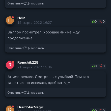
Ответить
Цитировать
Hein
H
0
0
19 марта 2022 16:27
Залпом посмотрел, хорошее аниме жду
продолжение
Ответить
Цитировать
Romchik228
R
0
0
21 марта 2022 15:36
Аниме релакс. Смотришь с улыбкой. Тем кто
тащиться по иссекаю, одобрят ^_^
Ответить
Цитировать
DiardStarMagic
D
0
0