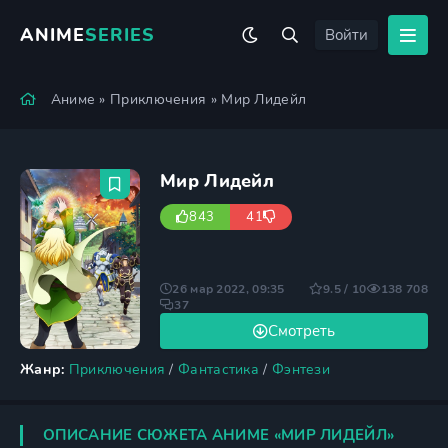
ANIME
SERIES
Войти
Аниме
»
Приключения
» Мир Лидейл
Мир Лидейл
843
41
26 мар 2022, 09:35
9.5 / 10
138 708
37
Смотреть
Жанр:
Приключения
/
Фантастика
/
Фэнтези
ОПИСАНИЕ СЮЖЕТА АНИМЕ «МИР ЛИДЕЙЛ»