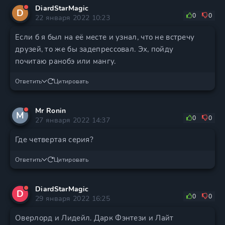
DiardStarMagic
D
0
0
22 января 2022 10:23
Если б я был на её месте и узнал, что не встречу
друзей, то же бы задепрессовал. Эх, пойду
почитаю ранобэ или мангу.
Ответить
Цитировать
Mr Ronin
M
0
0
27 января 2022 14:37
Где четвертая серия?
Ответить
Цитировать
DiardStarMagic
D
0
0
29 января 2022 16:25
Оверлорд и Лидейл. Дарк Фэнтези и Лайт