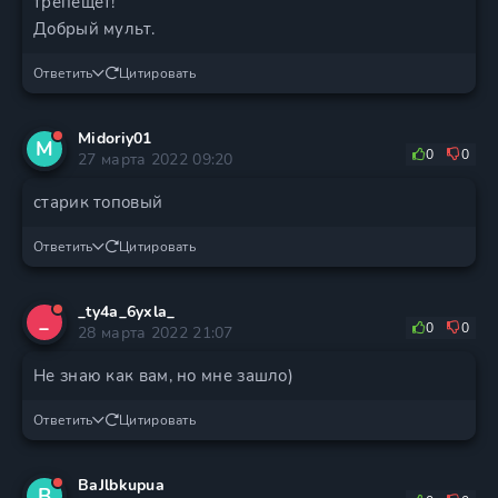
трепещет!
Добрый мульт.
Ответить
Цитировать
Midoriy01
M
0
0
27 марта 2022 09:20
старик топовый
Ответить
Цитировать
_ty4a_6yxla_
_
0
0
28 марта 2022 21:07
Не знаю как вам, но мне зашло)
Ответить
Цитировать
BaJlbkupua
B