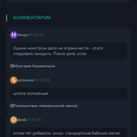
КОММЕНТАРИИ
Н
Никус
04.08.26
Одним монстром дело не ограничится - этого
следовало ожидать. Плохо дело, если
Монстрик Карамелька
S
solncevor
04.08.26
шляпа полнейшая
Путешествие отверженной святой
D
dim6
03.08.26
отоме тег добавьте. имхо- стандартные бабские сопли.