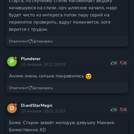
старта, по скучному стилю напоминает ведьму
качавшуюся на слизи, крч шляпное начало, надо
будет чисто из интереса потом пару серий на
перемотке проверить, вдруг поменяется, хотя
верится с трудом.
Ответить
Цитировать
Plunderer
P
0
0
15 января 2022 00:09
Аниме очень сильно понравилось
Ответить
Цитировать
DiardStarMagic
D
0
0
15 января 2022 21:57
Боже. Старик завоёт молодую девушку Маманя.
Божественно XD