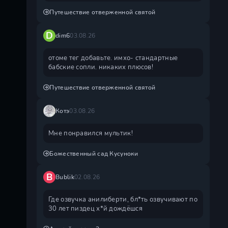
Путешествие отверженной святой
D
dim6
03.08.26
отоме тег добавьте. имхо- стандартные
бабские сопли. никаких плюсов!
Путешествие отверженной святой
Котэ
03.08.26
Мне понравился мультик!
Божественный сад Кусуноки
B
Bublik
02.08.26
Где озвучка анилиберти, бл*ть озвучивают по
30 лет пиздец х*й дождëшся