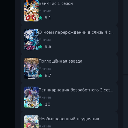
Ван-Пис 1 сезон
Аниме
9.1
О моем перерождении в слизь 4 сезон
Аниме
9.6
Поглощённая звезда
Аниме
8.7
Реинкарнация безработного 3 сезон
Аниме
10
Необыкновенный неудачник
Аниме