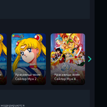
н
Красавица-воин
Красавица-воин
Красави
Сейлор Мун 2
Сейлор Мун 4
Сейлор 
сезон
сезон
сезон
и модерируются