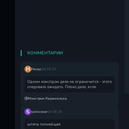
КОММЕНТАРИИ
Н
Никус
04.08.26
Одним монстром дело не ограничится - этого
следовало ожидать. Плохо дело, если
Монстрик Карамелька
S
solncevor
04.08.26
шляпа полнейшая