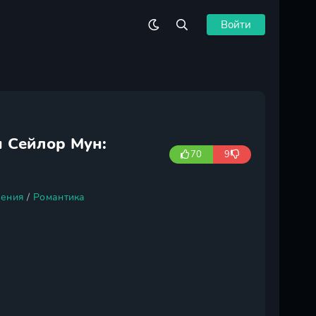
Войти
 Сейлор Мун:
70
9
ения
/
Романтика