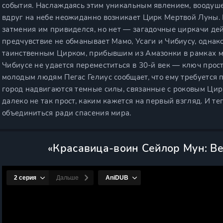
события. Наслаждаясь этим уникальным явлением, воодуш
вдруг на небе неожиданно возникает Цирк Мертвой Луны. 
затмения им привиделся, но нет — загадочные циркачи дей
предчувствие не обманывает Мамо, Усаги и Чибиусу, однако 
таинственным Цирком, прибывшим из Амазонки в рамках ми
Чибиусе не удается переместиться в 30-й век — ключ прос
молодым людям Пегас Гелиус сообщает, что ему требуется 
город надвигаются темные силы, связанные с роковым Цир
далеко не так прост, каким кажется на первый взгляд. И т
объединиться ради спасения мира.
«Красавица-воин Сейлор Мун: Ве