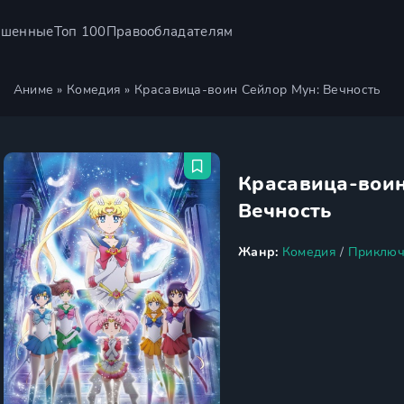
ршенные
Топ 100
Правообладателям
Аниме
»
Комедия
» Красавица-воин Сейлор Мун: Вечность
Красавица-воин
Вечность
Жанр:
Комедия
/
Приключ