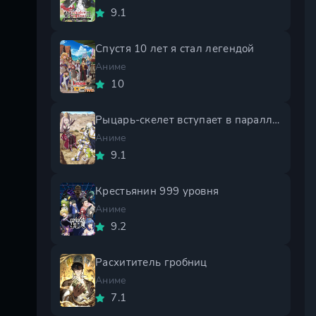
9.1
Спустя 10 лет я стал легендой
Аниме
10
Рыцарь-скелет вступает в параллельный мир 2 сезон
Аниме
9.1
Крестьянин 999 уровня
Аниме
9.2
Расхититель гробниц
Аниме
7.1