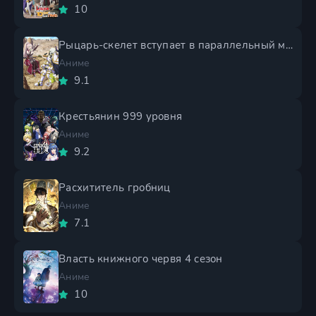
10
Рыцарь-скелет вступает в параллельный мир 2 сезон
Аниме
9.1
Крестьянин 999 уровня
Аниме
9.2
Расхититель гробниц
Аниме
7.1
Власть книжного червя 4 сезон
Аниме
10