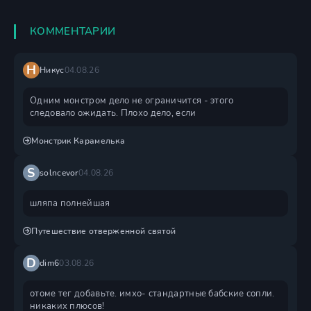
КОММЕНТАРИИ
Н
Никус
04.08.26
Одним монстром дело не ограничится - этого
следовало ожидать. Плохо дело, если
Монстрик Карамелька
S
solncevor
04.08.26
шляпа полнейшая
Путешествие отверженной святой
D
dim6
03.08.26
отоме тег добавьте. имхо- стандартные бабские сопли.
никаких плюсов!