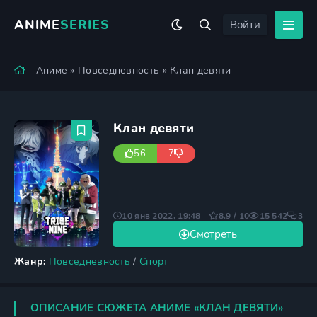
ANIME
SERIES
Войти
Аниме
»
Повседневность
» Клан девяти
Клан девяти
56
7
10 янв 2022, 19:48
8.9 / 10
15 542
3
Смотреть
Жанр:
Повседневность
/
Спорт
ОПИСАНИЕ СЮЖЕТА АНИМЕ «КЛАН ДЕВЯТИ»