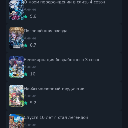
О моем перерождении в слизь 4 сезон
Аниме
9.6
Поглощённая звезда
Аниме
8.7
Реинкарнация безработного 3 сезон
Аниме
10
Необыкновенный неудачник
Аниме
9.2
Спустя 10 лет я стал легендой
Аниме