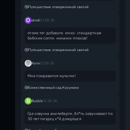
Путешествие отверженной святой
D
dim6
03.08.26
отоме тег добавьте. имхо- стандартные
бабские сопли. никаких плюсов!
Путешествие отверженной святой
Котэ
03.08.26
Мне понравился мультик!
Божественный сад Кусуноки
B
Bublik
02.08.26
Где озвучка анилиберти, бл*ть озвучивают по
30 лет пиздец х*й дождëшся