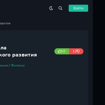
Войти
звития
ела
69
12
кого развития
ения
/
Фэнтези