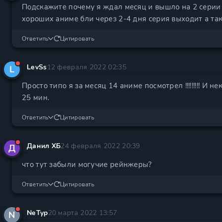
Подскажите почему я ждал месяц и вышло на 2 серии
хороших аниме бли через 2-4 дня серия выходит а так в
Ответить
Цитировать
LevSs
12 февраля 2022 02:35
L
Просто типо я за месяц 14 аниме посмотрел !!!!!!!!! И 
25 мин.
Ответить
Цитировать
Данил ХБ
24 февраля 2022 20:39
Д
что тут забыли могучие рейнжеры?
Ответить
Цитировать
NeTyp
20 марта 2022 13:57
N