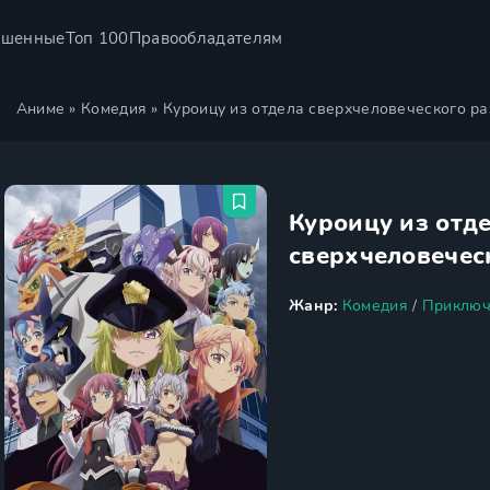
ршенные
Топ 100
Правообладателям
Аниме
»
Комедия
» Куроицу из отдела сверхчеловеческого ра
Куроицу из отд
сверхчеловечес
Жанр:
Комедия
/
Приключ