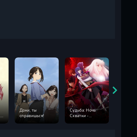
Доки, ты
Судьба: Ночь
Рон Кам
13
справишься!
Схватки -
Невмен
Прикосновение
детектив
небес