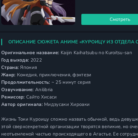
Смотреть
ОПИСАНИЕ СЮЖЕТА АНИМЕ «КУРОИЦУ ИЗ ОТДЕЛА 
Оригинальное название:
Kaijin Kaihatsubu no Kuroitsu-san
Год выхода:
2022
Страна:
Япония
Жанр:
Комедия, приключения, фэнтези
Продолжительность:
~ 25 минут серия
Озвучивание:
Anilibria
Режиссер:
Сайто Хисаси
Автор оригинала:
Мидзусаки Хироаки
Жизнь Токи Куроицу сложно назвать обычной, ведь девушка
этой сверхсекретной организации творятся великие, но оче
неотъемлемой частью происходящего в Агастье. Ее сотруд