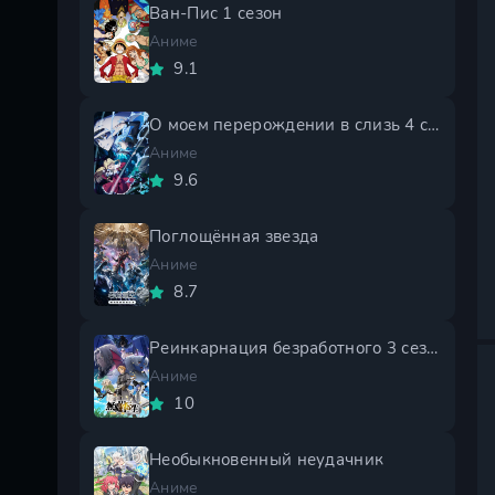
Ван-Пис 1 сезон
Аниме
9.1
О моем перерождении в слизь 4 сезон
Аниме
9.6
Поглощённая звезда
Аниме
8.7
Реинкарнация безработного 3 сезон
Аниме
10
Необыкновенный неудачник
Аниме