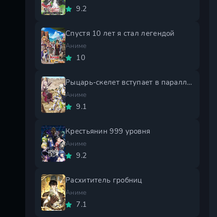
9.2
Спустя 10 лет я стал легендой
Аниме
10
Рыцарь-скелет вступает в параллельный мир 2 сезон
Аниме
9.1
Крестьянин 999 уровня
Аниме
9.2
Расхититель гробниц
Аниме
7.1