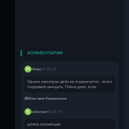
КОММЕНТАРИИ
Н
Никус
04.08.26
Одним монстром дело не ограничится - этого
следовало ожидать. Плохо дело, если
Монстрик Карамелька
S
solncevor
04.08.26
шляпа полнейшая