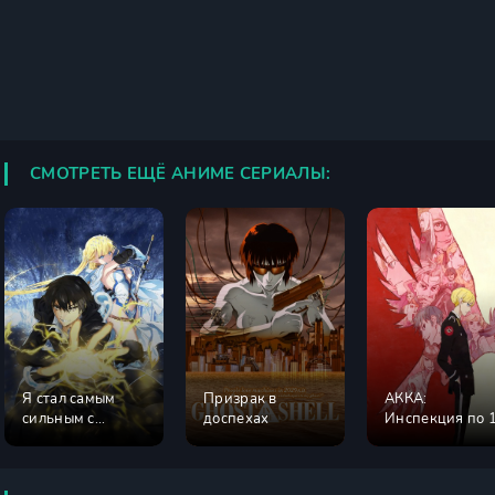
СМОТРЕТЬ ЕЩЁ АНИМЕ СЕРИАЛЫ:
Я стал самым
Призрак в
АККА:
сильным с
доспехах
Инспекция по 
провальным
округам
навыком