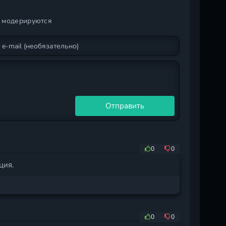
и модерируются
Отправить
0
0
ция.
0
0