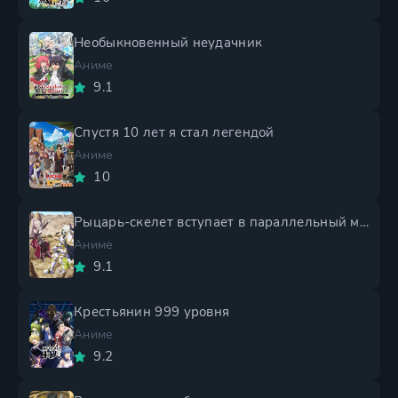
Необыкновенный неудачник
Аниме
9.1
Спустя 10 лет я стал легендой
Аниме
10
Рыцарь-скелет вступает в параллельный мир 2 сезон
Аниме
9.1
Крестьянин 999 уровня
Аниме
9.2