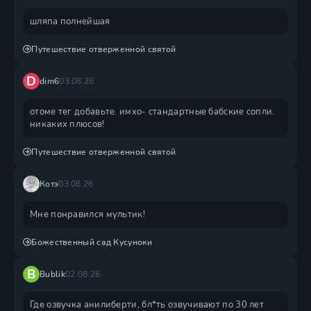
шляпа полнейшая
Путешествие отверженной святой
D
dim6
03.08.26
отоме тег добавьте. имхо- стандартные бабские сопли.
никаких плюсов!
Путешествие отверженной святой
Котэ
03.08.26
Мне понравился мультик!
Божественный сад Кусуноки
B
Bublik
02.08.26
Где озвучка анилиберти, бл*ть озвучивают по 30 лет