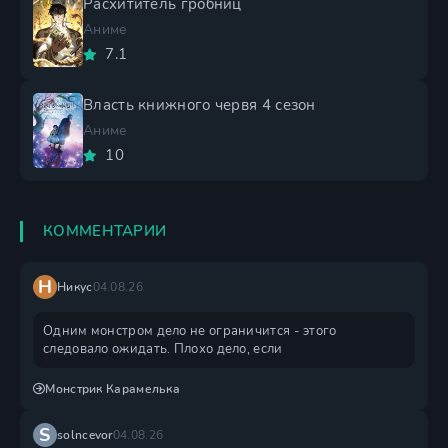
Расхититель гробниц
Аниме
7.1
Власть книжного червя 4 сезон
Аниме
10
КОММЕНТАРИИ
Н
Никус
04.08.26
Одним монстром дело не ограничится - этого
следовало ожидать. Плохо дело, если
Монстрик Карамелька
S
solncevor
04.08.26