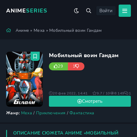
ANIME
SERIES
Войти
Аниме
»
Меха
» Мобильный воин Гандам
Мобильный воин Гандам
29
1
20 фев 2022, 14:41
9.7 / 10
8 149
1
Смотреть
Жанр:
Меха
/
Приключения
/
Фантастика
ОПИСАНИЕ СЮЖЕТА АНИМЕ «МОБИЛЬНЫЙ