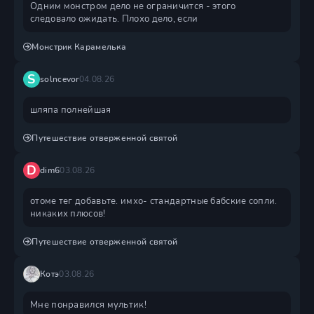
Одним монстром дело не ограничится - этого
следовало ожидать. Плохо дело, если
Монстрик Карамелька
S
solncevor
04.08.26
шляпа полнейшая
Путешествие отверженной святой
D
dim6
03.08.26
отоме тег добавьте. имхо- стандартные бабские сопли.
никаких плюсов!
Путешествие отверженной святой
Котэ
03.08.26
Мне понравился мультик!