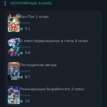
ПОПУЛЯРНЫЕ АНИМЕ
Ван-Пис 1 сезон
Аниме
9.1
О моем перерождении в слизь 4 сезон
Аниме
9.6
Поглощённая звезда
Аниме
8.7
Реинкарнация безработного 3 сезон
Аниме
10