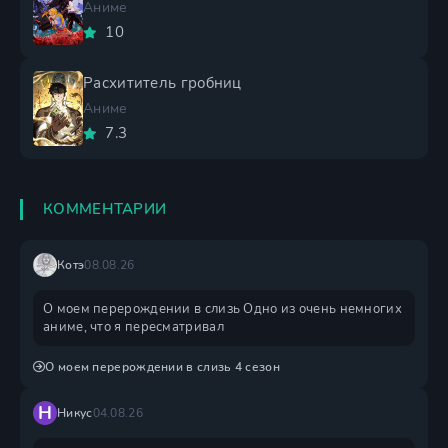
Аниме
10
Расхититель гробниц
Аниме
7.3
КОММЕНТАРИИ
Котэ
08.08.26
О моем перерождении в слизь Одно из очень немногих
аниме, что я пересматривал
О моем перерождении в слизь 4 сезон
Н
Никус
04.08.26