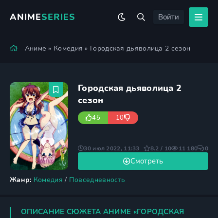
ANIME
SERIES
Войти
Аниме
»
Комедия
» Городская дьяволица 2 сезон
Городская дьяволица 2
сезон
45
10
30 июл 2022, 11:33
8.2 / 10
11 180
0
Смотреть
Жанр:
Комедия
/
Повседневность
ОПИСАНИЕ СЮЖЕТА АНИМЕ «ГОРОДСКАЯ