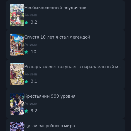
Необыкновенный неудачник
Аниме
9.2
Спустя 10 лет я стал легендой
Аниме
10
Рыцарь-скелет вступает в параллельный мир 2 сезон
Аниме
9.1
Крестьянин 999 уровня
Аниме
9.2
Цугаи загробного мира