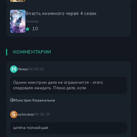
Власть книжного червя 4 сезон
Аниме
10
КОММЕНТАРИИ
Н
Никус
04.08.26
Одним монстром дело не ограничится - этого
следовало ожидать. Плохо дело, если
Монстрик Карамелька
S
solncevor
04.08.26
шляпа полнейшая