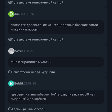
Путешествие отверженной святой
D
dim6
03.08.26
отоме тег добавьте. имхо- стандартные бабские сопли.
никаких плюсов!
Путешествие отверженной святой
Котэ
03.08.26
Мне понравился мультик!
Божественный сад Кусуноки
B
Bublik
02.08.26
Где озвучка анилиберти, бл*ть озвучивают по 30 лет
пиздец х*й дождëшся
Адский режим 2 сезон