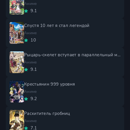
Аниме
9.1
Спустя 10 лет я стал легендой
Аниме
10
Рыцарь-скелет вступает в параллельный мир 2 сезон
Аниме
9.1
Крестьянин 999 уровня
Аниме
9.2
Расхититель гробниц
Аниме
7.1