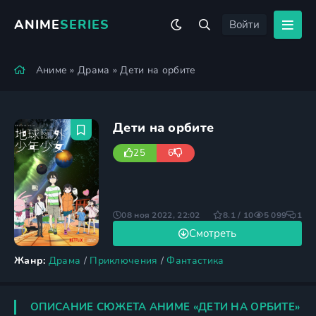
ANIME
SERIES
Войти
Аниме
»
Драма
» Дети на орбите
Дети на орбите
25
6
08 ноя 2022, 22:02
8.1 / 10
5 099
1
Смотреть
Жанр:
Драма
/
Приключения
/
Фантастика
ОПИСАНИЕ СЮЖЕТА АНИМЕ «ДЕТИ НА ОРБИТЕ»