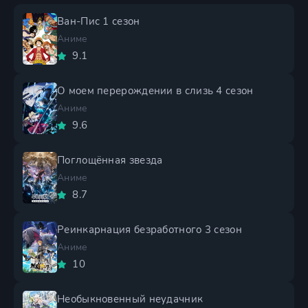
Ван-Пис 1 сезон
Аниме
9.1
О моем перерождении в слизь 4 сезон
Аниме
9.6
Поглощённая звезда
Аниме
8.7
Реинкарнация безработного 3 сезон
Аниме
10
Необыкновенный неудачник