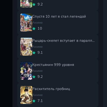
9.2
Спустя 10 лет я стал легендой
Аниме
10
Рыцарь-скелет вступает в параллельный мир 2 сезон
Аниме
9.1
Крестьянин 999 уровня
Аниме
9.2
Расхититель гробниц
Аниме
7.1