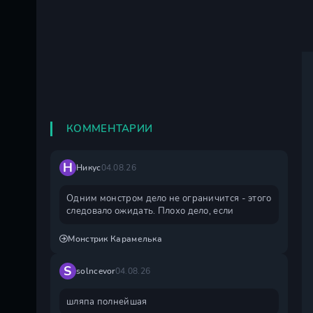
КОММЕНТАРИИ
Н
Никус
04.08.26
Одним монстром дело не ограничится - этого
следовало ожидать. Плохо дело, если
Монстрик Карамелька
S
solncevor
04.08.26
шляпа полнейшая