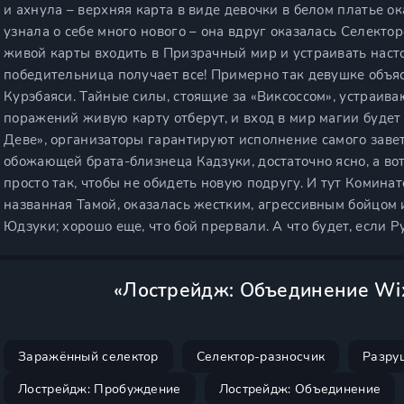
и ахнула – верхняя карта в виде девочки в белом платье 
узнала о себе много нового – она вдруг оказалась Селекто
живой карты входить в Призрачный мир и устраивать наст
победительница получает все! Примерно так девушке объ
Курэбаяси. Тайные силы, стоящие за «Виксоссом», устраива
поражений живую карту отберут, и вход в мир магии будет
Деве», организаторы гарантируют исполнение самого заве
обожающей брата-близнеца Кадзуки, достаточно ясно, а вот
просто так, чтобы не обидеть новую подругу. И тут Комина
названная Тамой, оказалась жестким, агрессивным бойцом 
Юдзуки; хорошо еще, что бой прервали. А что будет, если 
«Лострейдж: Объединение Wix
Заражённый селектор
Селектор-разносчик
Разру
Лострейдж: Пробуждение
Лострейдж: Объединение