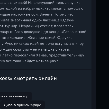
оказалась живой! На следующий день девушка
ром, одной из избранных, кто может с помощью
оящие карточные бои. Зачем? Потому что
яснила энергичная одноклассница Юдзуки
ют турнир. Неудачниц отсеют, после трех
 закрыт. Зато дошедшей до конца, «Бесконечной
тного желания. Желание самой Юдзуки,
 у Руко никаких идей нет, она вступила в игру
то ждал сюрприз – ее малышка с карты,
и легко пересилила Ханаё, представительницу
Руко все-таки найдет мотивацию?
oss» смотреть онлайн
шенный селектор
Дива в прямом эфире