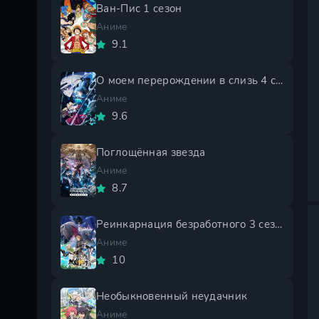
Ван-Пис 1 сезон
Аниме
9.1
О моем перерождении в слизь 4 сезон
Аниме
9.6
Поглощённая звезда
Аниме
8.7
Реинкарнация безработного 3 сезон
Аниме
10
Необыкновенный неудачник
Аниме