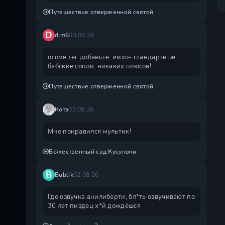
Путешествие отверженной святой
D
dim6
03.08.26
отоме тег добавьте. имхо- стандартные
бабские сопли. никаких плюсов!
Путешествие отверженной святой
Котэ
03.08.26
Мне понравился мультик!
Божественный сад Кусуноки
B
Bublik
02.08.26
Где озвучка анилиберти, бл*ть озвучивают по
30 лет пиздец х*й дождëшся