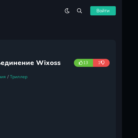
Войти
ъединение Wixoss
13
1
ния
/
Триллер