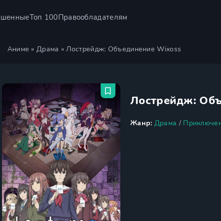
ршенные
Топ 100
Правообладателям
Аниме
»
Драма
» Лострейдж: Объединение Wixoss
Лострейдж: Об
Жанр:
Драма
/
Приключе