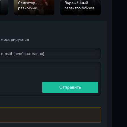
Селектор-
Заражённый
Девушки
разносчик
селектор Wixoss
покоря
Wixoss
новые г
и модерируются
Отправить