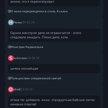
аниме, что я пересматривал
О моем перерождении в слизь 4 сезон
Н
Никус
04.08.26
Одним монстром дело не ограничится - этого
следовало ожидать. Плохо дело, если
Монстрик Карамелька
S
solncevor
04.08.26
шляпа полнейшая
Путешествие отверженной святой
D
dim6
03.08.26
отоме тег добавьте. имхо- стандартные бабские сопли.
никаких плюсов!