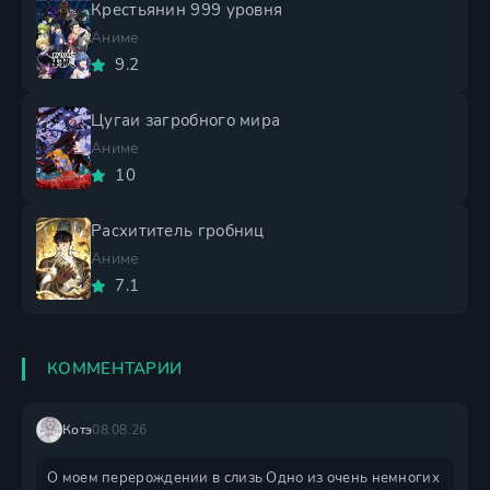
Крестьянин 999 уровня
Аниме
9.2
Цугаи загробного мира
Аниме
10
Расхититель гробниц
Аниме
7.1
КОММЕНТАРИИ
Котэ
08.08.26
О моем перерождении в слизь Одно из очень немногих