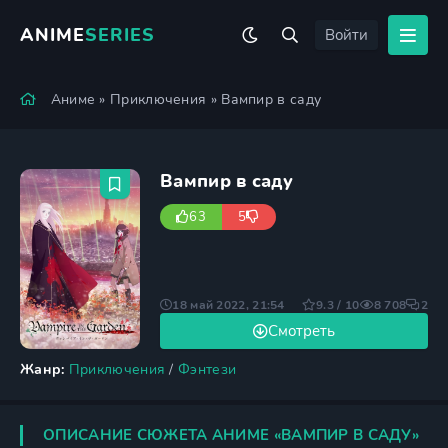
ANIME
SERIES
Войти
Аниме
»
Приключения
» Вампир в саду
Вампир в саду
63
5
18 май 2022, 21:54
9.3 / 10
8 708
2
Смотреть
Жанр:
Приключения
/
Фэнтези
ОПИСАНИЕ СЮЖЕТА АНИМЕ «ВАМПИР В САДУ»