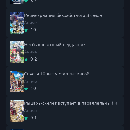
8.7
Реинкарнация безработного 3 сезон
Аниме
10
Необыкновенный неудачник
Аниме
9.2
Спустя 10 лет я стал легендой
Аниме
10
Рыцарь-скелет вступает в параллельный мир 2 сезон
Аниме
9.1