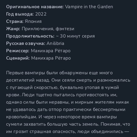
Оригинальное название:
Vampire in the Garden
Год выхода:
2022
Страна:
Япония
Жанр:
Приключения, фэнтези
Продолжительность:
~ 30 минут серия
Русская озвучка:
Anilibria
Режиссер:
Макихара Рётаро
Сценарий:
Макихара Рётаро
Первые вампиры были обнаружены еще много
десятилетий назад. Они сеяли смерть и размножались
с пугающей скоростью, буквально утопая в чужой
крови. Люди тщетно пытались противостоять им,
однако силы были неравны, и мирным жителям никак
не удавалось дать отпор практически бессмертными
кровопийцам. И через некоторое время вампиры
сумели захватить большую часть земель. Понимая, что
им грозит страшная опасность, люди объединились —